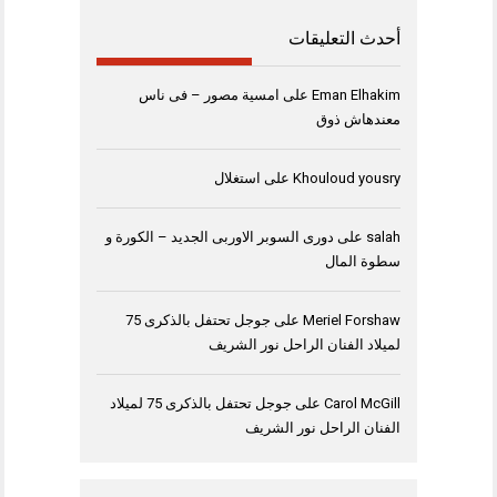
أحدث التعليقات
Eman Elhakim
على
امسية مصور – فى ناس
معندهاش ذوق
Khouloud yousry
على
استغلال
salah
على
دورى السوبر الاوربى الجديد – الكورة و
سطوة المال
Meriel Forshaw
على
جوجل تحتفل بالذكرى 75
لميلاد الفنان الراحل نور الشريف
Carol McGill
على
جوجل تحتفل بالذكرى 75 لميلاد
الفنان الراحل نور الشريف