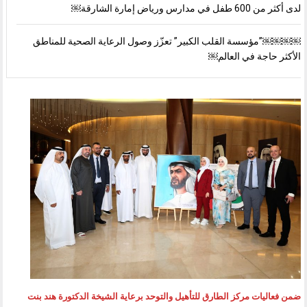
لدى أكثر من 600 طفل في مدارس ورياض إمارة الشارقة￼
￼￼￼￼”مؤسسة القلب الكبير” تعزّز وصول الرعاية الصحية للمناطق
الأكثر حاجة في العالم￼
ضمن فعاليات مركز الطارق للتأهيل والتوحد برعاية الشيخة الدكتورة هند بنت