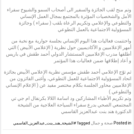
وتم منح لقب الجائزة والسفير الى أصحاب السمو والشيوخ سفراء
الأمل والشخصيات المؤثرة بالمجتمع بمجال العمل الإنساني
والتطوعي والإعلامي وتكريم الرعاة بلقب ( سفراء ) وجائزة
المسؤولية الاجتماعية بالعمل التطوعي
واختتمت فعاليات هذا اليوم الإنساني بجلسة حوارية مع نخبة من
أمهر الإعلاميين و الأكاديميين حول نظرية ( الإعلامي الأبيض ) التي
أطلقها مدرب الإعلاميين المستشار الدولي أحمد طقش في باريس
و أعاد إطلاقها ضمن فعاليات هذا المؤتمر
ثم توّج الإعلامي أحمد طقش مؤسس نظرية الإعلامي الأبيض بجائزة
اتحاد المسؤولية الاجتماعية للعمل التطوعي، وأغنى الفائزون من
الإعلاميين محاور الجلسة بكلام مختصر مفيد عن ( الإعلام الإنساني
والتطوعي )
وتم تكريم الأطباء المشاركين ود اسامة اللالا بكرنفال ام جي تي
المجتمعي الصحي بدرع سفراء السياحة العلاجية من الشيخة
الدكتورة هند بنت عبدالعزيز القاسمي
Posted in
صحة و جمال
Tagged
#الشيخة_هند_بنت_عبدالعزيز_القاسمي