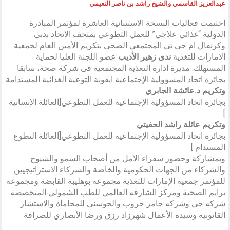
عبدالعزيز القاسمي والشيخ راشد بن ناصر النعيمي
اختتمت فعاليات النسخة الاستثنائية العاشرة لمؤتمر المبادرة
الدولية “غذائي علاجي” للعمل التطوعي بمتحف الاتحاد بدبي
وكرنفال ام جي تي المجتمعي الصحي بتكريم الأمين العام لجمعية
الامارات للتغذية
ندى
زهير
الأديب
عضو اللجنة العليا لحماية
المستهلك. مديرة ادارة التغذية المجتمعية فى شركة صحة، سابقا
بجائزة اتحاد المسؤولية الإجتماعية ايقونة التوعية الغذائية المستدامة
وتكريم د.عائشة الجابري
بجائزة اتحاد المسؤولية الإجتماعية للعمل التطوعي[العائلة الإنسانية
]
وتكريم عائلة راشد الحفيتي
بجائزة اتحاد المسؤولية الإجتماعية للعمل التطوعي[العائلة التطوع
المستدام ]
وبمشاركة وحضور سفراء الأمل من أصحاب السمو والشيوخ
والشركاء من الجهات الحكومية والخاصة والشركاء الاستراتيجيين
للمؤتمر جمعية الإمارات للتغذية مجموعة بوهليبة القابضة ومجموعة
برايم الصحية ومركز الشارقة العالمي للطب الشمولي المتخصصة
شركه جي وشركه جامز جروب والحوسني للمحاماة والاستشار
القانونيه وسيده الأعمال شهرزاد رزق ورضا الأنصاري للصرافة