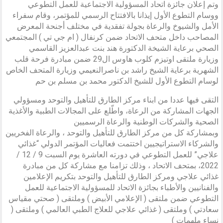
وتم إعلان جائزة اتحاد المسؤولية الاجتماعية للعمل التطوعي
ووسام التطوع الأول إيذانا بالافتتاح الرسمي للمؤتمر، وقام سفراء
الأمل والشيوخ والرعاة بجولة تفقدية في مختلف أجنحة المعرض
المصاحب داخل متحف الاتحاد ضمن كرنفال ( ام جي تي ) المجتمعي
الصحي برعاية الشيخة الدكتورة هند بنت عبدالعزيز القاسمي
وزيارة ملتقى اوتيزم كلوب هاوس ال29 ضمن مبادرة فرحة قلب
الشهرية برعاية الشيخ راشد بن ناصرالنعيمي وزيارة المتحف الخاص
لوسام التطوع الأول للشيخ الدكتور محمد بن مسلم بن حم
التقى فيها عددا من ابناء مركز الطارق للتأهيل والتوحد ومسؤولي
الجهات المشاركة من الرعاة، واطّلع على المجالات الطبية والأغذية
الصحية والشركات الوطنية والرعاة الرسميين
وبمشاركة كل من مركز الطارق للتأهيل والتوحد ، والرعاة الفخريين
والشركاء الاستراتيجيين اختتمت فعاليات المؤتمر الدولي “غذائي
علاجي” للعمل التطوعي في دورته العاشرة يوم السبت 9 / 12 /
2022، بمتحف الاتحاد ، وذلك تزامنا مع مشاركة كل من مبادرة
غذائي علاجي ومركز الطارق للتأهيل والتوحد بتكريم الإعلامين
والفنانيين والأطباء بجائزة الاتحاد للمسؤولية الاجتماعية للعمل
التطوعي ضمن ملتقى ( الإعلامي الأبيض ) وملتقى ( صحتي مقياس
سعادتي ) وملتقى ( غذائي علاجي للعلاج الطبي العالمي ) وملتقى (
نساء ملهمات )