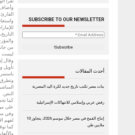
تقرأ ال
وأضاف أ
القارئ،
SUBSCRIBE TO OUR NEWSLETTER
واستعاد
للإمارا
التاريخ
Email
والمؤرخ
Address
*
من جانب
ليست مخز
وقال إن
تأويل و
أحدث المقالات
باستمرا
وتطرق ش
بنات مصر تكتب تاريخ جديد لكرة اليد المصرية
المباشر
النص.
كما تحد
رفض عربي وإسلامي للانتهاكات الإسرائيلية
على موا
وفي محو
إنتاج القمح في مصر خلال موسم 2026، يتجاوز 10
لفهم ال
ملايين طن
كما توق
والألعا