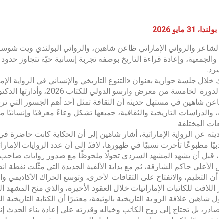
 31 مايو 2026
اعر والروائي الإماراتي ظاعن شاهين، والروائي البولندي ويت شوستا
 والجمعية، وإعادة قراءة التاريخ بوصفه تجربة إنسانية حيّة تتجاوز حدود 
رد.
 خلال جلسة حوارية بعنوان «التنوع التاريخي والإنساني في الرواية الإ
لخامسة من معرض وارسو الدولي للكتاب 2026، وأدارتها الدكتورة إيوونا تشيرشينسكا.
عن شاهين في مستهل حديثه أن الثقافة تمثل أحد أهم الجسور التي تربط
 والدراسات التاريخية والثقافية، جميعها تشكل وعاءً معرفيًا وإنسانيًا
ات المختلفة.
ثه عن الرواية الإماراتية، أشار شاهين إلى أن الحكاية كانت حاضرة في ا
دبيًا مطبوعًا تأخرت نسبيًا في ظهورها، لافتًا إلى أن عدد الروايات الإم
، قبل أن يشهد المشهد السردي تحولًا ملحوظًا مع صدور روايات صاح
الأعلى حاكم الشارقة، ثم مع بداية الألفية الجديدة التي مثّلت نقطة انطل
ن التعليم، والانفتاح على الثقافات الأخرى، وتوسع الحراك الأكاديمي 
للافت للكاتبات الإماراتيات خلال العقود الأخيرة، والذي منح المشهد الروائ
ل شاهين علاقة الرواية التاريخية بالوثيقة، معتبرًا أن الكتابة التاريخية 
در، بل تحتاج إلى روح الكاتب وخياله وقدرته على إعادة بناء الحدث إنسانيً