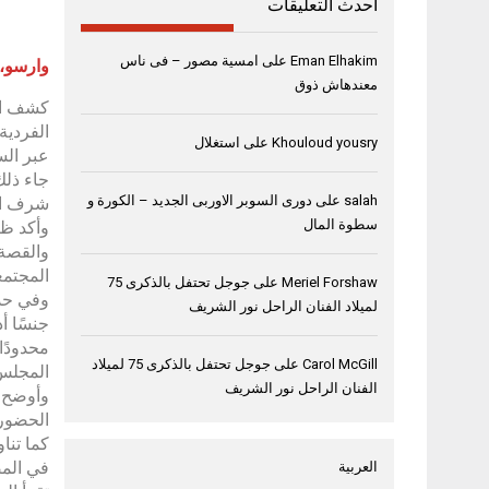
أحدث التعليقات
Eman Elhakim
على
امسية مصور – فى ناس
وارسو، بولندا،
معندهاش ذوق
كشف الش
الفردية
Khouloud yousry
على
استغلال
عبر الس
جاء ذلك
salah
على
دورى السوبر الاوربى الجديد – الكورة و
شرف الدورة ا
سطوة المال
وأكد ظا
والقصة،
المجتمع
Meriel Forshaw
على
جوجل تحتفل بالذكرى 75
وفي حدي
لميلاد الفنان الراحل نور الشريف
جنسًا أ
محدودًا
Carol McGill
على
جوجل تحتفل بالذكرى 75 لميلاد
المجلس 
الفنان الراحل نور الشريف
وأوضح أ
الحضور ا
كما تناو
في المصا
العربية