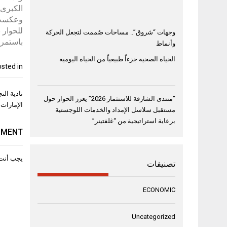
الكبرى 
وعكست ا
للحوار 
وجهات “شروق”.. مساحات صُممت لتجعل الحركة
باستمرا
وأنماط
الحياة الصحية جزءاً طبيعياً من الحياة اليومية
sted in
تصفّح
نادية ال
“منتدى الشارقة للاستثمار 2026” يعزز الحوار حول
المقال
الإمارات
مستقبل سلاسل الإمداد والخدمات اللوجستية
برعاية استراتيجية من “غلفتينر”
MMENT
يجب أنت
تصنيفات
ECONOMIC
Uncategorized