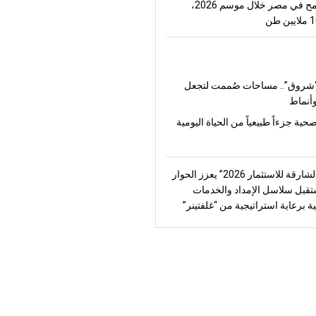
إنتاج القمح في مصر خلال موسم 2026،
شروق”.. مساحات صُممت لتجعل
أنماط
صحية جزءاً طبيعياً من الحياة اليومية
“منتدى الشارقة للاستثمار 2026” يعزز الحوار
قبل سلاسل الإمداد والخدمات
ة برعاية استراتيجية من “غلفتينر”