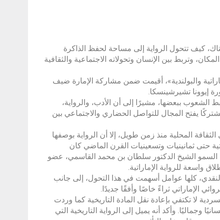
ك، كيف تتحول الرواية إلى مساحة لحفظ الذاكرة
المكان، وتربط بين الإنسان وتحولاته الاجتماعية والثقافية
ماراتية والبولندية»، أقيمت ضمن مشاركة الإمارة ضيف
 الشعوب ببعضها، مشيرًا إلى أن الأدب، والرواية،
 مشتركًا يفتح المجال للتواصل الحضاري والاجتماعي بين
لثقافة المحلية منذ زمن طويل، إلا أن الرواية بوصفها
اراتية حتى ثمانينيات وتسعينيات القرن الماضي كان
ب السمو الشيخ الدكتور سلطان بن محمد القاسمي، عضو
اق واسعة للرواية الإماراتية.
والنقدي، كلها عوامل أسهمت في هذا التحول، إلى جانب
ي الإماراتي ثراءً خاصًا وأفقًا جديدًا.
السردية لا تكتفي بإعادة نقل المادة التاريخية كما وردت
ا وجماليًا. وأكد أنه يميل إلى الرواية التاريخية التي