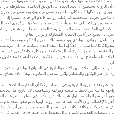
وثيقة جيدًا، لكنها تمنحها حياة جديدة داخل النص، وتعيد تقديمها من منظو
ن الرواية تستطيع أن تعيد الحياة إلى الوثائق الجامدة المحفوظة في الم
 ويرى من خلالها كيف كان الناس يعيشون ويتعبون ويحلمون ويواجهون 
 شاهين تجربته الشخصية في كتابة روايته «الدم الواحد»، مشيرًا إلى أن
ت، وقاده إلى اكتشاف وقائع وأحداث شعر بأنها تستحق أن تُروى للأجيال ا
، لكنه في الوقت نفسه مطالب بأن يمنح الحدث مناخاته ومشاعره وتفاصيله
ين، بل يصبح جزءًا من الحكاية المتداولة والوعي العام.
ه، تناول الروائي البولندي ويت شوستاك مفهوم الذاكرة بوصفه أحد المحاور
نًا ثابتًا للماضي، بل فعلًا إبداعيًا متجددًا يعاد تشكيله في كل مرة نستع
 اللغة نفسها تحمل ذاكرة أجيال متعاقبة، وإن كل حكاية تُروى عن الما
إعادة بناء. وأوضح أن الأدب لا يحرس الذاكرة بوصفها أرشيفًا مغلقًا، بل ي
ر.
وستاك إلى العلاقة بين الأدب والتاريخ في السياق البولندي، مشيرًا إلى
ة، بل عبر الوثائق والمصادر وآثار الماضي المكتوبة، وهي مادة تحتاج إلى ا
ث عن تعقيد الهوية التاريخية في بولندا، مؤكدًا أن المقاربة الناضجة للت
جهة ما فيه من لحظات صعبة ومؤلمة ومتناقضة، لأن تاريخ كل بلد يحمل و
ر آخر من الجلسة، تناول شوستاك دور الأدب في مواجهة النزعات القومية
آخر لا لإقصائه، وأن الأدب يساعد على رؤية الهويات بوصفها متعددة ومتدا
ف عند تحولات مكانة الكاتب في العصر الحديث، مشيرًا إلى أن الأدب لم
ب والمنصات الجديدة، لكنه لا يزال يحتفظ بدور جوهري في تقديم قراءة 