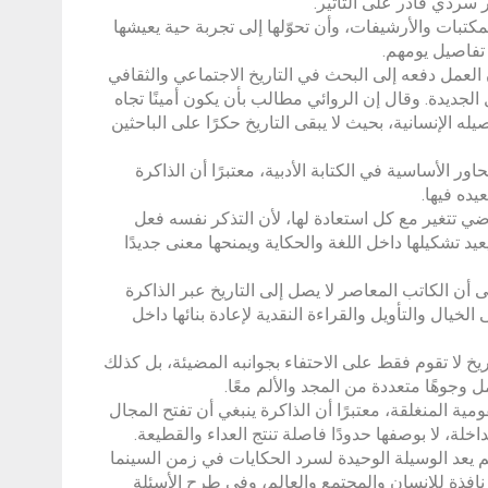
ر سردي قادر على التأثير.
كتبات والأرشيفات، وأن تحوّلها إلى تجربة حية يعيشها
تفاصيل يومهم.
 العمل دفعه إلى البحث في التاريخ الاجتماعي والثقافي
لجديدة. وقال إن الروائي مطالب بأن يكون أمينًا تجاه
 الإنسانية، بحيث لا يبقى التاريخ حكرًا على الباحثين
 الأساسية في الكتابة الأدبية، معتبرًا أن الذاكرة
يده فيها.
ضي تتغير مع كل استعادة لها، لأن التذكر نفسه فعل
عيد تشكيلها داخل اللغة والحكاية ويمنحها معنى جديدًا
 أن الكاتب المعاصر لا يصل إلى التاريخ عبر الذاكرة
لخيال والتأويل والقراءة النقدية لإعادة بنائها داخل
اريخ لا تقوم فقط على الاحتفاء بجوانبه المضيئة، بل كذلك
جوهًا متعددة من المجد والألم معًا.
 المنغلقة، معتبرًا أن الذاكرة ينبغي أن تفتح المجال
خلة، لا بوصفها حدودًا فاصلة تنتج العداء والقطيعة.
 يعد الوسيلة الوحيدة لسرد الحكايات في زمن السينما
نافذة للإنسان والمجتمع والعالم، وفي طرح الأسئلة