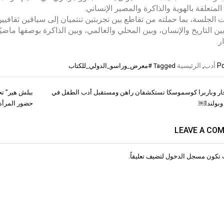
المتعلقة بالهوية والذاكرة والمصير الإنساني.
لجلسة، بما حملته من تقاطع بين تجربتين تنتميان إلى سياقين ثقافي
بين التاريخ والإنسان، وبين المحلي والعالمي، وبين الذاكرة بوصفها ماضيً
ر.
Po
أدب
,
الرئيسية
Tagged
#معرض_وراسو_الدولي_للكتاب
نجار وباربرا كوسموسكا تستكشفان راهن ومستقبل أدب الطفل في
ات
 وبولندا￼
حضور المرأة 
LEAVE A CO
 تكون
مسجل الدخول
لتضيف تعليقاً.