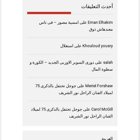
أحدث التعليقات
Eman Elhakim
على
امسية مصور – فى ناس
معندهاش ذوق
Khouloud yousry
على
استغلال
salah
على
دورى السوبر الاوربى الجديد – الكورة و
سطوة المال
Meriel Forshaw
على
جوجل تحتفل بالذكرى 75
لميلاد الفنان الراحل نور الشريف
Carol McGill
على
جوجل تحتفل بالذكرى 75 لميلاد
الفنان الراحل نور الشريف
العربية