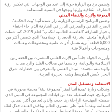
وتضمن برنامج الزيارة جولة إلى عدد من الوجهات التي تعكس رؤية
الشارقة الثقافية وإرثها ونهجها في التنمية المستدامة.
المعرفة والإرث والفضاء المدني
وضمن البرنامج الرسمي للزيارة، زار عمدة أثينا “بيت الحكمة”،
الصرح الثقافي والمعرفي البارز في الشارقة الذي جاء احتفاء
باختيار الشارقة “العاصمة العالمية للكتاب” لعام 2019، كما شملت
الزيارة “متحف الشارقة للحضارة الإسلامية” الذي يتضمن أكثر من
5,000 قطعة أثرية تشمل أدوات علمية ومخطوطات وعملات
ومنسوجات وأعمالاً فنية.
وأبرزت الجولة جانباً من الإرث العلمي المشترك بين الحضارتين
الإسلامية واليونانية، ولا سيما في مجالات الفلك والرياضيات
والهندسة، مجسدة التبادل العلمي والمعرفي بين حضارات شرق
البحر الأبيض المتوسط وشبه الجزيرة العربية.
الاستدامة ومستقبل المدن
وشكلت زيارة عمدة أثينا لمقر “مجموعة بيئة” محطة محورية في
البرنامج، حيث استقبله عدد من قيادات المجموعة في المبنى الذي
صممته المهندسة الراحلة زها حديد، والذي يُعد من أكثر المباني
استدامة وتقدماً تقنياً على مستوى العالم. وناقش العمدة خلال لقائه
مع ممثلي “بيئة” أهمية التخطيط الحضري المتكامل والسياسات