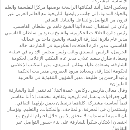
الإنسانية المشتركة.
ويعكس اختيار أثينا لمكانتها الراسخة بوصفها مركزًا للفلسفة والعلم
والحياة المدنية، إلى جانب روابطها التاريخية مع العالم العربي عبر
قرون من التواصل والتفاعل والتبادل الثقافي.
وكان في استقبال عمدة أثينا الشيخ فاهم بن سلطان القاسمي،
رئيس دائرة العلاقات الحكومية، والشيخ سعود بن سلطان القاسمي،
مدير عام دائرة الشارقة الرقمية، والشيخ ماجد بن عبدالله
القاسمي، مدير دائرة العلاقات الحكومية في الشارقة، خالد
الحريمل، الرئيس التنفيذي ونائب رئيس مجلس الإدارة في «بيئة»
وسعادة طارق سعيد علاي، مدير عام المكتب الإعلامي لحكومة
الشارقة، وسعادة علياء بوغانم السويدي، مدير المكتب الإعلامي
لحكومة الشارقة، وسعادة مروة العقروبي مدير بيت الحكمة
وعبدالرحمن بن طليعة، مدير الشؤون التنفيذية في «العربية
للطيران».
وقال معالي هاريس دوكاس، عمدة أثينا: “قد تنتمي أثينا والشارقة
إلى جغرافيات ومسارات تاريخية وثقافية مختلفة، إلا أننا نتقاسم
قيماً أساسية مشتركة. كلتاهما ترتبطان بعمق بإرثهما الثقافي،
وتستثمران في المعرفة، والمتاحف، والمكتبات، والتعليم، وتؤمنان
بأن التنمية المستدامة لا تتحقق إلا من خلال احترام التاريخ مع
احتضان الابتكار. شكراً للشارقة على بناء جسور التواصل عبر
الثقافة”.