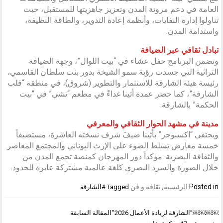
العامة في دعم مرونة المدن وتعزيز جاهزيتها للمستقبل، حيث
تناولوا إدارة النفايات، وأنظمة إعادة التدوير، والطاقة النظيفة،
واستدامة المدن.
تبادل ثقافي عبر الضيافة
وتضمن البرنامج حفل عشاء في “بيت اللوال”، وجهة الضيافة
التراثية التي جسدت رؤية سمو الشيخة بدور بنت سلطان القاسمي،
رئيسة هيئة الشارقة للاستثمار والتطوير (شروق)، في منطقة “قلب
الشارقة”، كما حضر عمدة أثينا غداءً في مطعم “تشي” في “بيت
الحكمة” بالشارقة.
مدينة في مشهد الحوار الثقافي والمعرفي
ويحتفي “اكسبوجر” بأثينا ضيفَ شرف نسخته العاشرة، مستضيفاً
خمسة معارض تسلط الضوء على الإرث اليوناني والمجتمع المعاصر
والثقافة البصرية. مؤكداً دور المهرجان كمنصة تجمع المدن من
خلال الصورة والسرد البصري كلغة عالمية مشتركة عابرة للحدود.
Posted in
الرئيسية
,
ثقافة و فن
Tagged
#الشارقة
تصفّح
￼￼￼￼”الشارقة لريادة الأعمال 2026″
المقالة السابقة