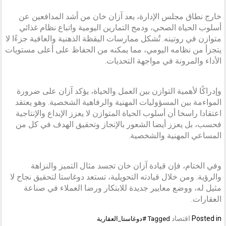
خارج نطاق مجلس الإدارة، يعد آزان خان من أشد المدافعين عن
أسلوب الحياة الصحي، ودمج التمارين اليومية واتباع نظام غذائي
متوازن في روتينه. تُشكل ممارسات اليقظة الذهنية والعافية جزءًا لا
يتجزأ من نظامه اليومي، مما يمكنه من الحفاظ على أعلى مستويات
الأداء والمرونة في مواجهة التحديات.
وإدراكًا لأهمية التوازن بين العمل والحياة، يؤكد آزان على ضرورة
المواءمة بين المسؤوليات المهنية والرفاهية الشخصية. وهو يعتقد
اعتقادا راسخا أن أسلوب الحياة المتوازن لا يعزز الإبداع والإنتاجية
فحسب، بل يعزز أيضا الشعور بالإنجاز وتحقيق الهدف في كل من
المساعي المهنية والشخصية.
وفي الختام، فإن قيادة آزان خان تجسد مثال التميز والنزاهة
والرؤية. ومن خلال قيادته التحويلية، تستعد دوغاستا لتحقيق نجاح لا
مثيل له، ووضع معايير جديدة للابتكار ورضا العملاء في صناعة
العقارات.
Posted in
اقتصاد
Tagged
#دوغاستا_العقارية