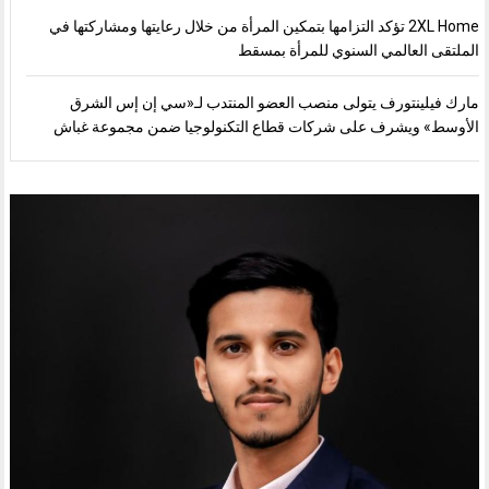
2XL Home تؤكد التزامها بتمكين المرأة من خلال رعايتها ومشاركتها في
الملتقى العالمي السنوي للمرأة بمسقط
مارك فيلينتورف يتولى منصب العضو المنتدب لـ«سي إن إس الشرق
الأوسط» ويشرف على شركات قطاع التكنولوجيا ضمن مجموعة غباش