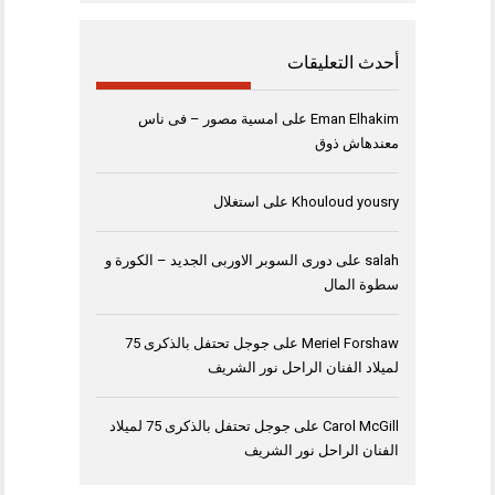
أحدث التعليقات
Eman Elhakim
على
امسية مصور – فى ناس
معندهاش ذوق
Khouloud yousry
على
استغلال
salah
على
دورى السوبر الاوربى الجديد – الكورة و
سطوة المال
Meriel Forshaw
على
جوجل تحتفل بالذكرى 75
لميلاد الفنان الراحل نور الشريف
Carol McGill
على
جوجل تحتفل بالذكرى 75 لميلاد
الفنان الراحل نور الشريف