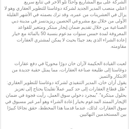
الشركة على بيع المشاريع واحدًا تلو الآخر في تتابع سريع.
اعتلي منصب المدير الجديد لشركة دوغاستا للتطوير العقاري وهو لا
يزال في العشرينات من عمره، وقد ترك بصمته في الأشهر القليلة
الأولى من خلال بيع مشروعي الحصين ريزيدنسز في مدينة دبي
الصناعية من خلال تقديم ضمان إيجار مبتكر ومتغير للقواعد
المعروفة لمدة خمس سنوات مدعوم بنسبة 50 بالمائة مع خيار
إعادة الشراء الذي يعد جيدًا بحيث لا يمكن لمشتري العقارات
مقاومته.
لعبت القيادة الحكيمة لآزان خان دورًا محوريًا في دفع عقارات
دوغاستا إلى طليعة صناعة العقارات، مما يمثل حقبة جديدة من
الابتكار والتميز.
يقول أزان خان، المدير التنفيذي لشركة دوغاستا للتطوير العقاري:
“ظل قطاع العقارات إلى حد كبير عملاً تقليديًا يحتاج إلى تعزيز
بحلول مبتكرة”. “بمجرد دخولي سوق العمل، رأيت فجوة في ضمان
الإيجار الممتد المدعوم بخيار إعادة الشراء وهو أمر غير مسبوق في
سوق العقارات. لذلك، عندما قدمنا هذا المخطط، حقق نجاحًا كبيرًا
بين المستخدمين النهائيين.