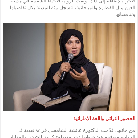
الآخر. بالإضافة إلى ذلك، وثّقت الرواية الأحياء الشعبية في مدينة
العين مثل القطارة والمرخانية، لتسجل بيئة المدينة بكل تفاصيلها
وتناقضاتها.
الحضور التراثي واللغة الإماراتية
من جانبها، قدّمت الدكتورة عائشة الشامسي قراءة نقدية في
الرواية، متوقفة عند عنوانها «بئر معطلة» كرمز للشجن والمعاناة.