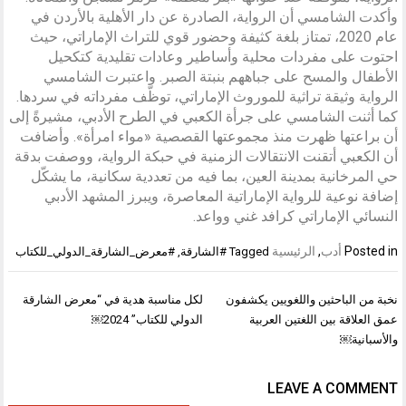
وأكدت الشامسي أن الرواية، الصادرة عن دار الأهلية بالأردن في
عام 2020، تمتاز بلغة كثيفة وحضور قوي للتراث الإماراتي، حيث
احتوت على مفردات محلية وأساطير وعادات تقليدية كتكحيل
الأطفال والمسح على جباههم بنبتة الصبر. واعتبرت الشامسي
الرواية وثيقة تراثية للموروث الإماراتي، توظّف مفرداته في سردها.
كما أثنت الشامسي على جرأة الكعبي في الطرح الأدبي، مشيرةً إلى
أن براعتها ظهرت منذ مجموعتها القصصية «مواء امرأة». وأضافت
أن الكعبي أتقنت الانتقالات الزمنية في حبكة الرواية، ووصفت بدقة
حي المرخانية بمدينة العين، بما فيه من تعددية سكانية، ما يشكّل
إضافة نوعية للرواية الإماراتية المعاصرة، ويبرز المشهد الأدبي
النسائي الإماراتي كرافد غني وواعد.
Posted in
أدب
,
الرئيسية
Tagged
#الشارقة
,
#معرض_الشارقة_الدولي_للكتاب
تصفّح
نخبة من الباحثين واللغويين يكشفون
لكل مناسبة هدية في “معرض الشارقة
المقالات
عمق العلاقة بين اللغتين العربية
الدولي للكتاب” 2024￼
والأسبانية￼
LEAVE A COMMENT