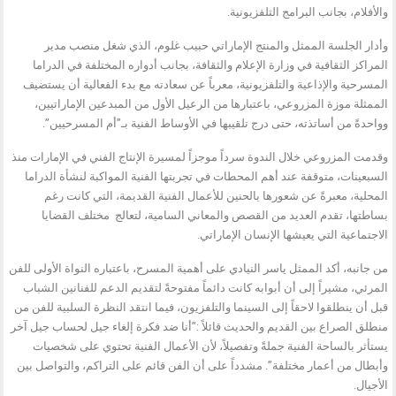
والأفلام، بجانب البرامج التلفزيونية.
وأدار الجلسة الممثل والمنتج الإماراتي حبيب غلوم، الذي شغل منصب مدير
المراكز الثقافية في وزارة الإعلام والثقافة، بجانب أدواره المختلفة في الدراما
المسرحية والإذاعية والتلفزيونية، معرباً عن سعادته مع بدء الفعالية أن يستضيف
الممثلة موزة المزروعي، باعتبارها من الرعيل الأول من المبدعين الإماراتيين،
وواحدةً من أساتذته، حتى درج تلقيبها في الأوساط الفنية بـ”أم المسرحيين”.
وقدمت المزروعي خلال الندوة سرداً موجزاً لمسيرة الإنتاج الفني في الإمارات منذ
السبعينات، متوقفة عند أهم المحطات في تجربتها الفنية المواكبة لنشأة الدراما
المحلية، معبرةً عن شعورها بالحنين للأعمال الفنية القديمة، التي كانت رغم
بساطتها، تقدم العديد من القصص والمعاني السامية، لتعالج مختلف القضايا
الاجتماعية التي يعيشها الإنسان الإماراتي.
من جانبه، أكد الممثل ياسر النيادي على أهمية المسرح، باعتباره النواة الأولى للفن
المرئي، مشيراً إلى أن أبوابه كانت دائماً مفتوحةً لتقديم الدعم للفنانين الشباب
قبل أن ينطلقوا لاحقاً إلى السينما والتلفزيون، فيما انتقد النظرة السلبية للفن من
منطلق الصراع بين القديم والحديث قائلاً :”أنا ضد فكرة إلغاء جيل لحساب جيل آخر
يستأثر بالساحة الفنية جملةً وتفصيلاً، لأن الأعمال الفنية تحتوي على شخصيات
وأبطال من أعمار مختلفة”. مشدداً على أن الفن قائم على التراكم، والتواصل بين
الأجيال.