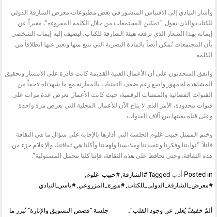
وأشار النيادي إلى الاقتباس المنشور في بعض مطبوعات معرض الشارقة الدولي
للكتاب والذي يقول: “تمكين المجتمعات من خلال الكلمة المقروءة”، معبراً عن
إيمانه بهذا الشعار الذي ترفعه هيئة الشارقة للكتاب، ليضيف إليه إيمانه الشخصي
بأن المجتمعات تُمكن أيضاً بالمادة البصرية التي تنبع منها وتعبر عنها انطلاقاً من
الكلمة.
واتفق المتحدثون على أن الأعمال الفنية القديمة كانت قادرة على الانتشار وتحقيق
المشاهدة لجمهور واسع رغم ضعف التقنيات بالمقارنة مع ما شهدناه لاحقاً من
القنوات الفضائية والمنصات الرقمية، حيث كانت الأعمال تعرض عدة مرات على
قنوات محدودة، الأمر الذي لا يتاح الآن للأعمال المحلية التي تعرض مرة واحدة
وعلى قناة بعينها بين آلاف القنوات.
وختم الممثل حبيب غلوم الجلسة التي أدارها بالإجابة على سؤال ما هي الثقافة
قائلاً :”ثوابتنا وفكرنا وعقيدتنا وملابسنا ولهجتنا وأكلنا هي ثقافتنا، والإعلام جزء من
هذه الثقافة، وحتى نحافظ على هذه الثقافة، فإننا كلنا نتحمل المسئولية”.
Posted in
أدب
Tagged
#الشارقة
,
#حبيب_غلوم
,
#معرض_الشارقة_الدولى_للكتاب
,
#موزة_المزروعي
,
#ياسر_النيادي
تصفّح
ألمٌ خفيفٌ يُعلن عن وجود القلب”..
جلسة “قصص التشويق والإثارة” تُبرز ما