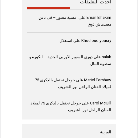
أحدث التعليقات
Eman Elhakim
على
امسية مصور – فى ناس
معندهاش ذوق
Khouloud yousry
على
استغلال
salah
على
دورى السوبر الاوربى الجديد – الكورة و
سطوة المال
Meriel Forshaw
على
جوجل تحتفل بالذكرى 75
لميلاد الفنان الراحل نور الشريف
Carol McGill
على
جوجل تحتفل بالذكرى 75 لميلاد
الفنان الراحل نور الشريف
العربية