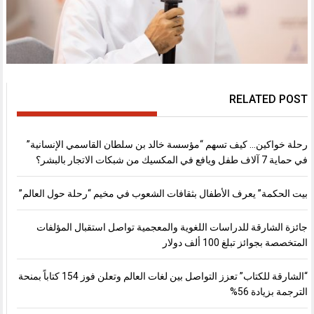
RELATED POST
رحلة خواكين… كيف تسهم “مؤسسة خالد بن سلطان القاسمي الإنسانية”
في حماية 7 آلاف طفل ويافع في المكسيك من شبكات الاتجار بالبشر؟
بيت الحكمة” يعرف الأطفال بثقافات الشعوب في مخيم “رحلة حول العالم”
جائزة الشارقة للدراسات اللغوية والمعجمية تواصل استقبال المؤلفات
المتخصصة بجوائز تبلغ 100 ألف دولار
“الشارقة للكتاب” تعزز التواصل بين لغات العالم وتعلن فوز 154 كتاباً بمنحة
الترجمة بزيادة 56%