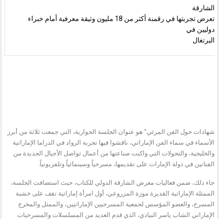
الشارقة
تعرض تجربتها في رقمنة أكثر من 18 مليون وثيقة معرفية أمام خبراء
دوليين في
البرتغال
شهادات حول الفن المرئي” هو عنوان الجلسة الحوارية، التي جمعت ثلاثة من أبرز
الأسماء في سماء الفن الإماراتي، ناقشوا فيها تجربة الرواد في الدراما الإماراتية
والخليجية، والتحولات التي واكبت صناعتها من أعمال تواصل الأجيال الجديدة من
الفنانين في دولة الإمارات على تقديمها، مسرحياً وسينمائياً وتلفزيونياً.
جاء ذلك، ضمن فعاليات معرض الشارقة الدولي للكتاب، حيث استضافت الجلسة،
الممثلة الإماراتية القديرة موزة المزروعي، أول امرأة إماراتية تقف على خشبة
المسرح، والعضو المؤسس لجمعية المسرحيين الإماراتيين، والممثل والمخرج
الإماراتي الشاب ياسر النيادي، الذي قدم العديد من المسلسلات والمسرحيات