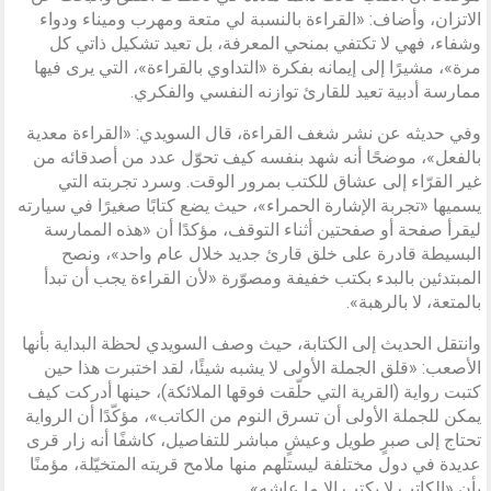
الاتزان، وأضاف: «القراءة بالنسبة لي متعة ومهرب وميناء ودواء
وشفاء، فهي لا تكتفي بمنحي المعرفة، بل تعيد تشكيل ذاتي كل
مرة»، مشيرًا إلى إيمانه بفكرة «التداوي بالقراءة»، التي يرى فيها
ممارسة أدبية تعيد للقارئ توازنه النفسي والفكري.
وفي حديثه عن نشر شغف القراءة، قال السويدي: «القراءة معدية
بالفعل»، موضحًا أنه شهد بنفسه كيف تحوّل عدد من أصدقائه من
غير القرّاء إلى عشاق للكتب بمرور الوقت. وسرد تجربته التي
يسميها «تجربة الإشارة الحمراء»، حيث يضع كتابًا صغيرًا في سيارته
ليقرأ صفحة أو صفحتين أثناء التوقف، مؤكدًا أن «هذه الممارسة
البسيطة قادرة على خلق قارئ جديد خلال عام واحد»، ونصح
المبتدئين بالبدء بكتب خفيفة ومصوّرة «لأن القراءة يجب أن تبدأ
بالمتعة، لا بالرهبة».
وانتقل الحديث إلى الكتابة، حيث وصف السويدي لحظة البداية بأنها
الأصعب: «قلق الجملة الأولى لا يشبه شيئًا، لقد اختبرت هذا حين
كتبت رواية (القرية التي حلّقت فوقها الملائكة)، حينها أدركت كيف
يمكن للجملة الأولى أن تسرق النوم من الكاتب»، مؤكّدًا أن الرواية
تحتاج إلى صبرٍ طويل وعيشٍ مباشر للتفاصيل، كاشفًا أنه زار قرى
عديدة في دول مختلفة ليستلهم منها ملامح قريته المتخيّلة، مؤمنًا
بأن «الكاتب لا يكتب إلا ما عاشه».