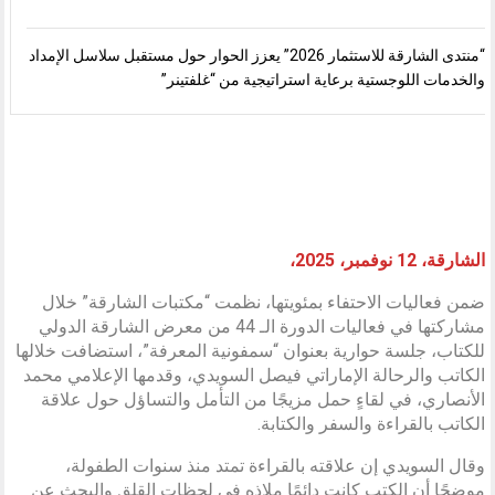
“منتدى الشارقة للاستثمار 2026” يعزز الحوار حول مستقبل سلاسل الإمداد
والخدمات اللوجستية برعاية استراتيجية من “غلفتينر”
الشارقة، 12 نوفمبر، 2025،
ضمن فعاليات الاحتفاء بمئويتها، نظمت “مكتبات الشارقة” خلال
مشاركتها في فعاليات الدورة الـ 44 من معرض الشارقة الدولي
للكتاب، جلسة حوارية بعنوان “سمفونية المعرفة”، استضافت خلالها
الكاتب والرحالة الإماراتي فيصل السويدي، وقدمها الإعلامي محمد
الأنصاري، في لقاءٍ حمل مزيجًا من التأمل والتساؤل حول علاقة
الكاتب بالقراءة والسفر والكتابة.
وقال السويدي إن علاقته بالقراءة تمتد منذ سنوات الطفولة،
موضحًا أن الكتب كانت دائمًا ملاذه في لحظات القلق والبحث عن