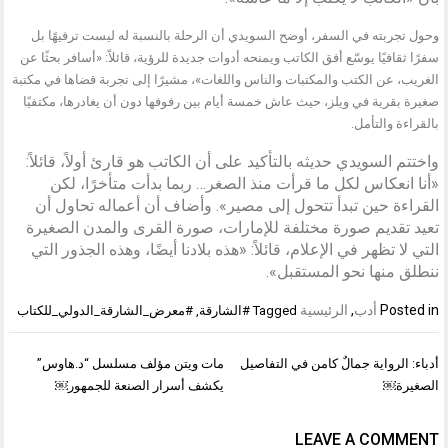
وحول تجربته في السفر، أوضح السويدي أن الرحلة بالنسبة له ليست ترفيهًا بل
سفرًا ثقافيًا يوسّع أفق الكاتب ويمنحه أدوات جديدة للرؤية، قائلاً: «أسافر بحثًا عن
الغريب، عن الكتب والمكتبات والناس واللغات»، مشيرًا إلى تجربة قضاها في مكتبة
صغيرة بقرية في ويلز، حيث عاش خمسة أيام بين رفوفها دون أن يغادرها، مكتفيًا
بالقراءة والتأمل.
واختتم السويدي حديثه بالتأكيد على أن الكاتب هو قارئ أولاً، قائلاً:
«أنا انعكاس لكل ما قرأت منذ الصغر… ربما بدأت متأخرًا، لكن
القراءة حين تبدأ تتحول إلى مصير». وأضاف أن أعماله تحاول أن
تعيد تقديم صورة مختلفة للإمارات، صورة القرى والمدن الصغيرة
التي لا تظهر في الإعلام، قائلاً: «هذه بلادنا أيضًا، وهذه الجذور التي
ننطلق منها نحو المستقبل».
Posted in
أدب
,
الرئيسية
Tagged
#الشارقة
,
#معرض_الشارقة_الدولي_للكتاب
تصفّح
أدباء: الرواية جمالٌ كامن في التفاصيل
مات ويتن مؤلف مسلسل “د.هاوس”
المقالات
الصغيرة￼
يكشف أسرار الصنعة للجمهور￼
LEAVE A COMMENT