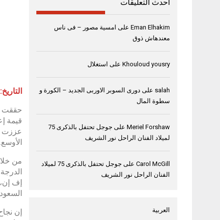
أحدث التعليقات
Eman Elhakim
على
امسية مصور – فى ناس
معندهاش ذوق
Khouloud yousry
على
استغلال
التاريخ: 
salah
على
دورى السوبر الاوربى الجديد – الكورة و
سطوة المال
Meriel Forshaw
على
جوجل تحتفل بالذكرى 75
عززت ال
لميلاد الفنان الراحل نور الشريف
الأوسع.
Carol McGill
على
جوجل تحتفل بالذكرى 75 لميلاد
الدرجة 
الفنان الراحل نور الشريف
إف إن، 
السعودي
العربية
إن نجاح