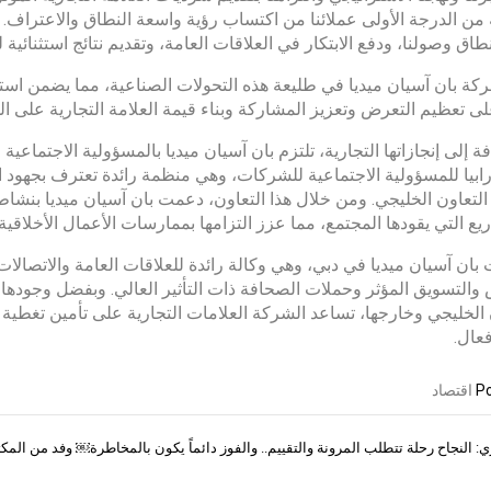
 من الدرجة الأولى عملائنا من اكتساب رؤية واسعة النطاق والاعتراف. 
طاق وصولنا، ودفع الابتكار في العلاقات العامة، وتقديم نتائج استثنائية
ة بان آسيان ميديا ​​في طليعة هذه التحولات الصناعية، مما يضمن استفا
ى تعظيم التعرض وتعزيز المشاركة وبناء قيمة العلامة التجارية على ال
ابيا للمسؤولية الاجتماعية للشركات، وهي منظمة رائدة تعترف بجهود 
تعاون الخليجي. ومن خلال هذا التعاون، دعمت بان آسيان ميديا ​​بنشاط 
يع التي يقودها المجتمع، مما عزز التزامها بممارسات الأعمال الأخلاقي
ان آسيان ميديا ​​في دبي، وهي وكالة رائدة للعلاقات العامة والاتصالا
التسويق المؤثر وحملات الصحافة ذات التأثير العالي. وبفضل وجودها 
 الخليجي وخارجها، تساعد الشركة العلامات التجارية على تأمين تغطية 
عال.
Po
اقتصاد
: النجاح رحلة تتطلب المرونة والتقييم.. والفوز دائماً يكون بالمخاطرة￼
وفد من المكت
ات