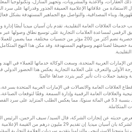
ذلك العقارات، والأغذية والمشروبات، وتجهيز المنازل، وتكنولوجيا المعلو
 الاستفادة من علاقاتها الإعلامية العميقة الجذور وقدراتها على سرد
هورها، وبناء المصداقية، والتواصل مع الجماهير المستهدفة بشكل فعال
ب خدمات العلاقات العامة التقليدية، تقدم بان آسيان ميديا ​​أيضًا إدارة
ق الرقمي لمساعدة العلامات التجارية على توسيع نطاق وصولها عبر م
بيانات حصرية تضم أكثر من 200 مؤثر من جنسيات مختلفة، مم
خصيصًا لصناعتهم وسوقهم المستهدفة. وقد مكن هذا النهج المتكامل 
التقليدية.
 عن الإمارات العربية المتحدة، وسعت الوكالة خدماتها للعملاء في الهند 
جة الأولى والتعرف على العلامة التجارية. يعكس هذا الحضور الدولي قدرة 
 وتنفيذ حملات ذات تأثير كبير يتردد صداها عالميًا.
طاع العلاقات العامة والاتصالات في الإمارات العربية المتحدة بسرعة، 
تيجية والعلاقات العامة الرقمية وإدارة السمعة. وفقًا لتوقعات الصناع
الأوسط بنسبة 5.3 في المائة سنويًا، مما يعكس الطلب المتزايد على س
ت المتكاملة.
تنا ونهجنا الاستراتيجي والتزامنا بتقديم سرديات العلامة التجارية الم