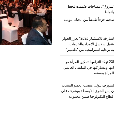
شروق”.. مساحات صُممت لتجعل
أنماط
صحية جزءاً طبيعياً من الحياة اليومية
“منتدى الشارقة للاستثمار 2026” يعزز الحوار
قبل سلاسل الإمداد والخدمات
ة برعاية استراتيجية من “غلفتينر”
2XL Home تؤكد التزامها بتمكين المرأة من
يتها ومشاركتها في الملتقى العالمي
للمرأة بمسقط
ينتورف يتولى منصب العضو المنتدب
ن إس الشرق الأوسط» ويشرف على
طاع التكنولوجيا ضمن مجموعة