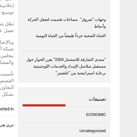
إعلامية
توسيع ن
وجهات “شروق”.. مساحات صُممت لتجعل الحركة
تظل شرك
وأنماط
تعمل عل
الحياة الصحية جزءاً طبيعياً من الحياة اليومية
شبكة أر
مجلس ال
“منتدى الشارقة للاستثمار 2026” يعزز الحوار حول
والمشار
مستقبل سلاسل الإمداد والخدمات اللوجستية
برعاية استراتيجية من “غلفتينر”
تأسست ب
القصص و
التعاون
بشكل ف
تصنيفات
sted in
ECONOMIC
تصفّح
تيري هنري
المقال
Uncategorized