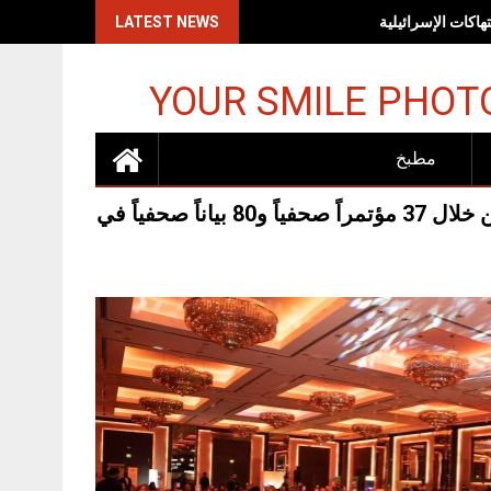
اكات الإسرائيلية
LATEST NEWS
YOUR SMILE PHOT
مطبخ
قدم “بان آسيان ميديا” 29 مليون درهم من القيمة الإعلامية من خلال 37 مؤتمراً صحفياً و80 بياناً صحفياً في