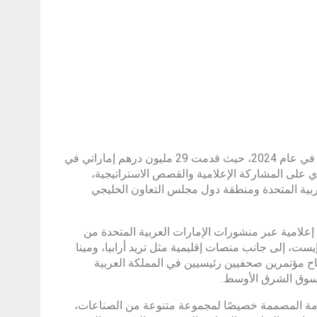
حققت شركة بان آسيان ميديا، وهي وكالة اتصالات رائدة في دبي، عامًا قياسيًا في عام 2024، حيث قدمت 29 مليون درهم إماراتي في
ا صحفيًا. وبفضل التركيز القوي على المشاركة الإعلامية والقصص الاستراتيجية،
ربية المتحدة ومنطقة دول مجلس التعاون الخليجي
ا ذات التأثير العالي، حصلت بان آسيان ميديا ​​على 2402 تغطية إعلامية عبر منشورات الإمارات العربية المتحدة من
يست، إلى جانب منصات إقليمية مثل تريد أرابيا، ومينا
اح مؤتمرين صحفيين رئيسيين في المملكة العربية
ي سوق الشرق الأوسط.
العامة المصممة خصيصًا لمجموعة متنوعة من الصناعات،