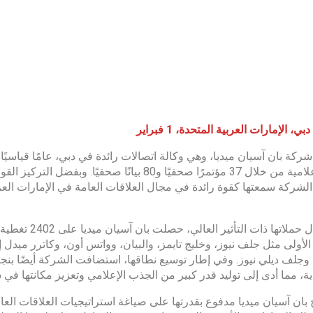
دبي، الإمارات العربية المتحدة، 1 فبراير
قيمة إعلامية من خلال 37 مؤتمرًا صحفيًا و80 بيانً
شركة سمعتها كقوة رائدة في مجال العلاقات العامة في الإمارات الع
من خلال حملاته
الأولى مثل جلف نيوز، وخليج تايمز، والبيان، وواتس أون، وكاترر ميدل إ
وجلف ديلي نيوز. وفي إطار توسيع نطاقها، استضافت الشركة أيضًا بنج
ة، مما أدى إلى توليد قدر كبير من الجذب الإعلامي وتعزيز مكانتها ف
 بان آسيان ميديا ​​مدفوع بقدرتها على صياغة استراتيجيات العلاقات 