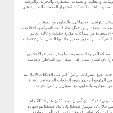
مات، والتعليم، والعملات المشفرة، والتجزئة، والترفيه.
 القصص، ساعدت الشركة باستمرار العلامات التجارية على
.
 وسائل التواصل الاجتماعي، والتعاون مع المؤثرين،
نصات متعددة. ومن خلال هذا، قامت الشركة ببناء قاعدة
ا يضمن للعملاء الاستفادة من شراكات مؤثرة حقيقية وعالية التأثير
الشركات من تعزيز حضور علامتها التجارية خارج قنوات
والمملكة العربية السعودية، مما يوفر التعرض الإعلامي
بان آسيان ميديا ​​على التنقل بين المناظر الإعلامية
حيث تضع الشركات تركيزًا أكبر على العلاقات الإعلامية
ة، من المتوقع أن ينمو سوق العلاقات العامة في الشرق
رد القصص التجارية والتعاون مع المؤثرين واستراتيجيات
وفي معرض حديثه عن إنجازات الشركة، قال السيد/ سيف الرحمن، الرئيس التنفيذي لشركة بان آسيان ميديا: “كان عام 2024 عامًا
حاسمًا لشركة بان آسيان ميديا. إن تقديم 29 مليون درهم من القيمة الإعلامية من خلال 37 مؤتمرًا صحفيًا و80 بيانًا صحفيًا هو شهادة
ؤثرة. لقد مكن تفاني فريقنا الدؤوب في تأمين مواضع