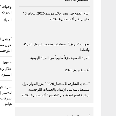
وجهات “
الحركة و
إنتاج القمح في مصر خلال موسم 2026، يتجاوز 10
ملايين طن
أغسطس 4, 2026
الحياة ال
وجهات “شروق”.. مساحات صُممت لتجعل الحركة
حول مست
وأنماط
اللوجستي
الحياة الصحية جزءاً طبيعياً من الحياة اليومية
خلال رعا
أغسطس 4, 2026
السنوي 
“منتدى الشارقة للاستثمار 2026” يعزز الحوار حول
مارك فيل
مستقبل سلاسل الإمداد والخدمات اللوجستية
لـ«سي إ
برعاية استراتيجية من “غلفتينر”
أغسطس 4, 2026
شركات ق
غباش