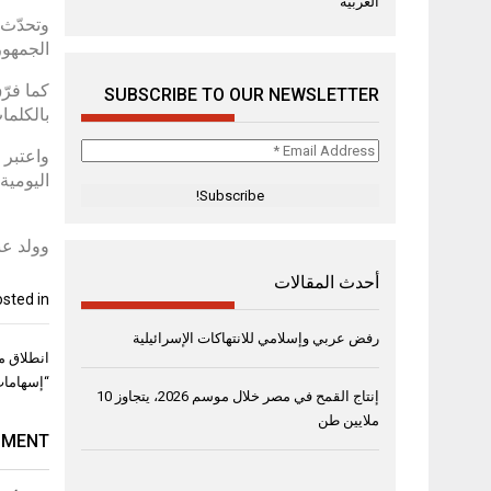
العربية
وتحدّث 
الجمهور
كما فرّق
SUBSCRIBE TO OUR NEWSLETTER
بالكلما
Email
واعتبر 
Address
اليومية
*
وولد عبدالمالك عام 1979 في الكويت، وعُرف
أحدث المقالات
sted in
رفض عربي وإسلامي للانتهاكات الإسرائيلية
تصفّح
انطلاق م
المقال
“إسهامات
إنتاج القمح في مصر خلال موسم 2026، يتجاوز 10
ملايين طن
MMENT