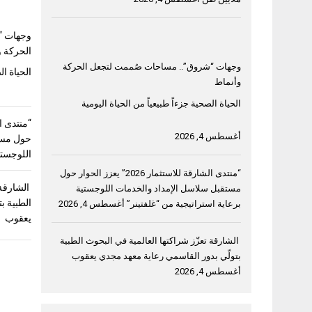
وجهات “
الحركة و
وجهات “شروق”.. مساحات صُممت لتجعل الحركة
الحياة ال
وأنماط
الحياة الصحية جزءاً طبيعياً من الحياة اليومية
أغسطس 4, 2026
حول مست
اللوجستي
“منتدى الشارقة للاستثمار 2026” يعزز الحوار حول
الشارقة 
مستقبل سلاسل الإمداد والخدمات اللوجستية
الطبية ب
برعاية استراتيجية من “غلفتينر”
أغسطس 4, 2026
يعقوب
الشارقة تعزّز شراكتها العالمية في البحوث الطبية
بتولّي بدور القاسمي رعاية معهد مجدي يعقوب
أغسطس 4, 2026