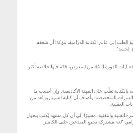
 الطب إلى عالم الكتابة الدرامية، مؤكدًا أن شغفه
 الجسد”.
جاء ذلك خلال ورشة مهنية بعنوان “كتابة سيناريو المسلسل التلفزيوني” ضمن فعاليات الدورة الـ44 من المعرض، قدّم فيها خلاصة أكثر
بالكتابة تغلّب على المهنة الأكاديمية، وإن أصعب ما
والدورات المتخصصة. وأضاف أن كتابة السيناريو تُعد من
بات العملية.
ره الفنية والتقنية، مشيرًا إلى أن كل مشهد يُكتب يتحول
رامي “لغة مشتركة تجمع المبدعين خلف الكاميرا