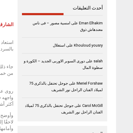
أحدث التعليقات
Eman Elhakim
على
امسية مصور – فى ناس
الشارقة، 8 نوفمبر
معندهاش ذوق
استعاد 
Khouloud yousry
على
استغلال
بالسرد 
salah
على
دورى السوبر الاوربى الجديد – الكورة و
سطوة المال
من خمسة
Meriel Forshaw
على
جوجل تحتفل بالذكرى 75
لميلاد الفنان الراحل نور الشريف
روى عبد
واجهه ف
أكثر أشك
Carol McGill
على
جوجل تحتفل بالذكرى 75 لميلاد
الفنان الراحل نور الشريف
وأوضح أ
لاحقًا 
وأمامها”