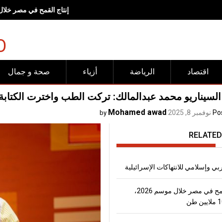
إنتاج القمح في مصر خلال موسم 2026، يتجاوز
O
اقتصاد
الرياضة
أزياء
صحة و جمال
لسيناريو محمد عبدالمالك: تركت الطب واخترت الكتابة
Mohamed awad
Po
نوفمبر 8, 2025
by
RELATED
 وإسلامي للانتهاكات الإسرائيلية
إنتاج القمح في مصر خلال موسم 2026،