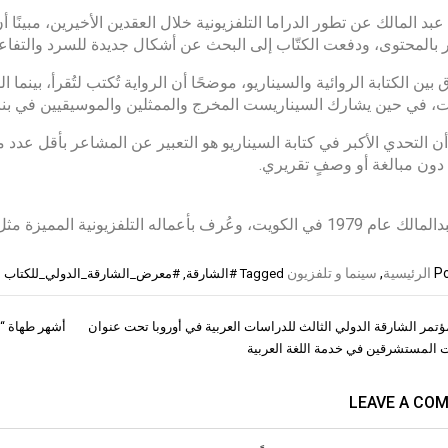
عبد المالك عن تطور الدراما التلفزيونية خلال العقدين الأخيرين، مبينً
 بالمحتوى، ودفعت الكتّاب إلى البحث عن أشكال جديدة للسرد والتفاع
 بين الكتابة الروائية والسيناريو، موضحًا أن الرواية تُكتب لتُقرأ، بينما ا
ت، في حين يشارك السيناريست المخرج والممثلين والموسيقيين في بنا
أن التحدي الأكبر في كتابة السيناريو هو التعبير عن المشاعر بأقل ع
 دون مبالغة أو وصفٍ تقريري.
 بأعماله التلفزيونية المميزة مثل «رقم مجهول» و«ممالك النار» و«باب الخلق».
Po
الرئيسية
,
سينما و تلفزيون
Tagged
#الشارقة
,
#معرض_الشارقة_الدولي_للكتاب
ؤتمر الشارقة الدولي الثالث للدراسات العربية في أوروبا تحت عنوان
أشهر طهاة “ه
ات
 المستشرقين في خدمة اللغة العربية
LEAVE A CO