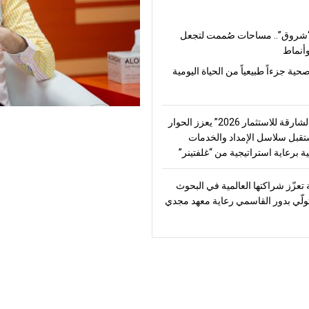
شروق”.. مساحات صُممت لتجعل
أنماط
صحية جزءاً طبيعياً من الحياة اليومية
“منتدى الشارقة للاستثمار 2026” يعزز الحوار
قبل سلاسل الإمداد والخدمات
ة برعاية استراتيجية من “غلفتينر”
تعزّز شراكتها العالمية في البحوث
تولّي بدور القاسمي رعاية معهد مجدي