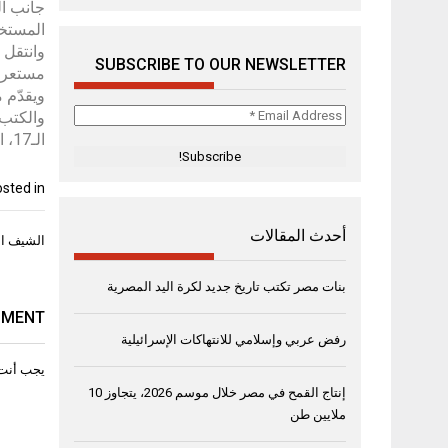
جانب ال
المستخد
وانتقل 
SUBSCRIBE TO OUR NEWSLETTER
مستعرضاً
Email
والكتب 
Address
الـ17، استخدم أثناء الملاحة لإجراء قياسات أكثر دقة لمواضع النجوم، وخريطة للخليج العربي وغرب المحيط الهندي، رسمت عام 1571.
*
sted in
أحدث المقالات
تصفّح
الشيف الي
المقال
بنات مصر تكتب تاريخ جديد لكرة اليد المصرية
MMENT
رفض عربي وإسلامي للانتهاكات الإسرائيلية
يجب أنت
إنتاج القمح في مصر خلال موسم 2026، يتجاوز 10
ملايين طن