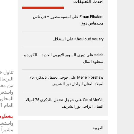
أحدث التعليقات
Eman Elhakim
على
امسية مصور – فى ناس
معندهاش ذوق
Khouloud yousry
على
استغلال
salah
على
دورى السوبر الاوربى الجديد – الكورة و
سطوة المال
تناول خ
Meriel Forshaw
على
جوجل تحتفل بالذكرى 75
لميلاد الفنان الراحل نور الشريف
من معرض
واستعرض
Carol McGill
على
جوجل تحتفل بالذكرى 75 لميلاد
العام 1551، إلى جانب الحديث عن ضحايا محاكم التفتيش البرتغالية في المنطقة في ستينيات القرن السادس عشر.
الفنان الراحل نور الشريف
مخطوطات
واستشهد
العربية
مشيراً 