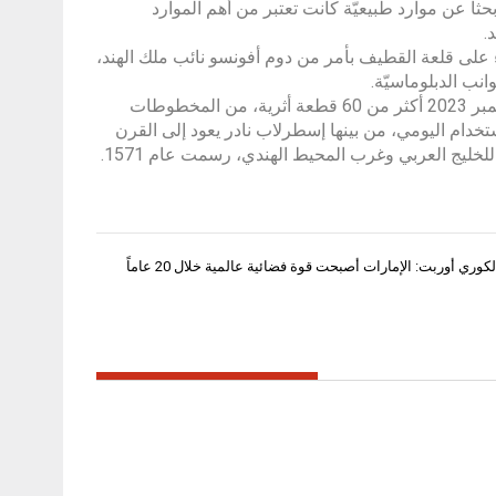
 عن موارد طبيعيّة كانت تعتبر من أهم الموارد
.
ء على قلعة القطيف بأمر من دوم أفونسو نائب ملك الهند،
انب الدبلوماسيّة.
ويقدّم معرض الشارقة الدولي للكتاب 2023 الذي تستمر فعالياته لغاية 12 نوفمبر 2023 أكثر من 60 قطعة أثرية، من المخطوطات
ستخدام اليومي، من بينها إسطرلاب نادر يعود إلى القرن
خبير العلوم الكوري أوربت: الإمارات أصبحت قوة فضائية عالمية خلال 20 عاماً