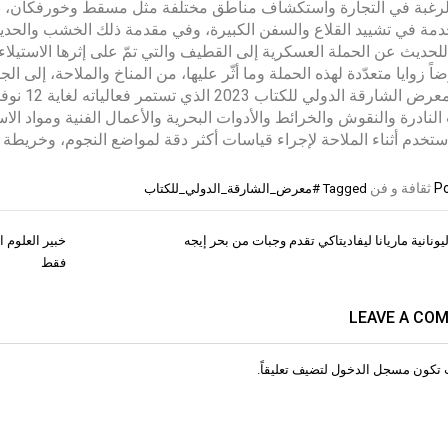
رغبة في التجارة واستكشاف مناطق مختلفة مثل مسقط وخورفكان، بحثاً
مة في تشييد القلاع والسفن الكبيرة، وفي مقدمة ذلك الخشب والحديد
للحديث عن الحملة العسكرية إلى القطيف والتي تمّ على إثرها الاستيلا
 زوايا متعدّدة لهذه الحملة وما أثّر عليها، من المناخ والملاحة، إلى الجو
النادرة والنقوش والخرائط والأدوات البحرية والأعمال الفنية ومواد الا
Po
ثقافة و فن
Tagged
#معرض_الشارقة_الدولي_للكتاب
ونانية ماريانا ليفاديتاكي تقدم وجبات من بحر إيجه
ات
فقط
LEAVE A CO
 تكون
مسجل الدخول
لتضيف تعليقاً.