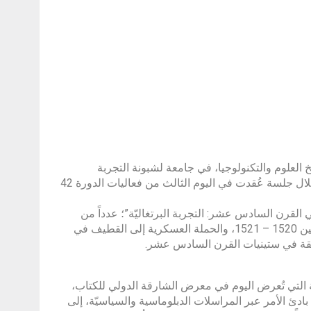
العلوم والتكنولوجيا، في جامعة لشبونة التجربة
البرتغاليّة في منطقة الخليج بين القرنين السادس عشر والسابع عشر، وذلك خلال جلسة عُقدت في اليوم الثالث من فعاليات الدورة 42
لقرن السادس عشر: التجربة البرتغاليّة”؛ عدداً من
المحاور، كالرحلة من غوا في الهند إلى منطقة الخليج العربي والعودة بين العامين 1520 – 1521، والحملة العسكرية إلى القطيف في
ة التي تُعرض اليوم في معرض الشارقة الدولي للكتاب،
بادئ الأمر عبر المراسلات الدبلوماسية والسياسيّة، إلى