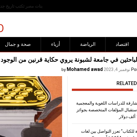
رفض عربي وإسلامي للانته
O
اقتصاد
الرياضة
أزياء
صحة و جمال
لباحثين في جامعة لشبونة يروي حكاية قرنين من الوجود 
Mohamed awad
Po
نوفمبر 4, 2023
by
RELATED
شارقة للدراسات اللغوية والمعجمية
تقبال المؤلفات المتخصصة بجوائز
 للكتاب” تعزز التواصل بين لغات