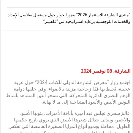
“منتدى الشارقة للاستثمار 2026” يعزز الحوار حول مستقبل سلاسل الإمداد
والخدمات اللوجستية برعاية استراتيجية من “غلفتينر”
الشارقة، 08 نوفمبر 2024
اجتمع زوار “معرض الشارقة الدولي للكتاب 2024” حول عربة
عجيبة، تُحيط بها قبّةٌ زجاجية مزينة بالأضواء، وفي خلفها دوامة
الوهم البصري الدائرية المتحركة، التي تسحر أعين المشاهد بأنماط
اللونين الأبيض والأسود المتداخلة إلى ما لا نهاية.
عالمٌ سحري تجلس فيه أميرة بأناقة الأميرات، بثوبها الأسود
والأحمر، وتتدلى جدائل شعرها الأبيض الذي يروي تاريخ حكمتها
الطويل، محاطة بجميع أنواع المرايا الصغيرة الغامضة التي تعكس
الصور بزوايا وانحناءات غريبة، ومرآة سحرية كبيرة مثبتة خلفها،