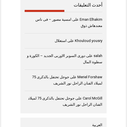
أحدث التعليقات
Eman Elhakim
على
امسية مصور – فى ناس
معندهاش ذوق
Khouloud yousry
على
استغلال
salah
على
دورى السوبر الاوربى الجديد – الكورة و
سطوة المال
Meriel Forshaw
على
جوجل تحتفل بالذكرى 75
لميلاد الفنان الراحل نور الشريف
Carol McGill
على
جوجل تحتفل بالذكرى 75 لميلاد
الفنان الراحل نور الشريف
العربية