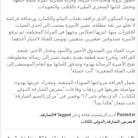
وتحمل كتابها السحري المليء بالحُجُب والتعويذات.
بهدوء السكون الذي ترافقه نغمات البيانو والكمان، ورشاقة فراشة
لا تخلو من ثقة مطلقة، تشير الأميرة بصمت إلى إحدى الفتيات
للاقتراب منها، لتريها انعكاس وجهها في المرايا المختلفة، ثم ترفع
الأميرة صندوقين صغيرين مذهبين، وتومئ للفتاة لاختيار أحدهما.
تتردد الفتاة بين الصندوق الأحمر والأسود وتختار الأخير، تفتحه
العرافة، وتُخرج منه قطعة نقدية ذهبية تشير إلى رسالة مخطوطة،
تفتح الأميرة الرسالة بهدوء وتتدفق كلماتها مع أنغام الموسيقى إلى
قلب الفتاة الصغيرة؛ “أنت جميلة”.
تحمل العرافة مروحتها السوداء المذهبة، وتتحرك عربتها بهدوء،
مواصلة طريقها في ردهات وقاعات “معرض الشارقة الدولي
للكتاب”، الذي يقام حتى 17 نوفمبر في “مركز إكسبو الشارقة”
تحت شعار “هكذا نبدأ”.
Posted in
أدب
,
الرئيسية
,
ثقافة و فن
Tagged
#الشارقة
,
#معرض_الشارقة_الدولي_للكتاب
تصفّح
طلبة مدارس يستكشفون مواهبهم في
مشاريع “شروق” المستدامة في “سوق