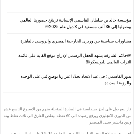
مؤسسة خالد بن سلطان القاسمي الإنسانية ترسّخ حضورها العالمي
بوصولها إلى 36 ألف مستفيد في 3 دول عام 2025￼
مشاورات سياسية بين وزيرى الخارجية المصري والروسي بالقاهرة
￼حاكم الشارقة يشهد الحفل الرسمي لإدراج موقع الفاية على قائمة
التراث العالمي لليونسكو￼
بدور القاسمي : فى عيد الاتحاد نجدّد اعتزازنا بوطنٍ بُني على الوحدة
والرؤية السديدة
فاز ليفربول على ليدز بسداسية فى المبارة المؤجلة بينهم من الاسبوع التاسع عشر
من الدورى الانجليزى ويرفع رصيده الى 60 نقطة ليقلص الفارق الى ثلاث نقاط بينه
وبين مانشتر ستى المتصدر
احرز محمد صلاح الهدف الاول و الثالث فى الدقيقة 15 و35 على التوالى و احرز