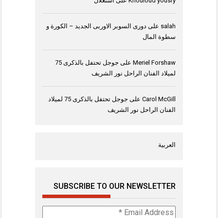
Khouloud yousry
على
استغلال
salah
على
دورى السوبر الاوربى الجديد – الكورة و
سطوة المال
Meriel Forshaw
على
جوجل تحتفل بالذكرى 75
لميلاد الفنان الراحل نور الشريف
Carol McGill
على
جوجل تحتفل بالذكرى 75 لميلاد
الفنان الراحل نور الشريف
العربية
SUBSCRIBE TO OUR NEWSLETTER
Email