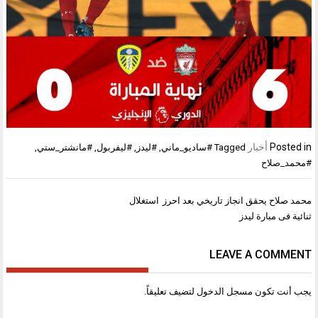
Posted in
أخبار
Tagged
#ساديو_ماني
,
#ليدز
,
#ليفربول
,
#مانشتر_ستي
,
#محمد_صلاح
تصفّح
محمد صلاح يحقق انجاز تاريخي بعد احرز
استغلال
المقالات
ثنائية فى مبارة ليدز
LEAVE A COMMENT
يجب أنت تكون
مسجل الدخول
لتضيف تعليقاً.