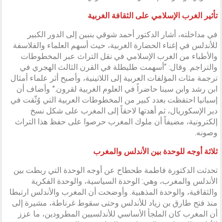
تأثير الغرب الإسلامي على الثقافة الغربية
في مداخلته، أشار الدكتور أحمد شوقي بنبين إلى الدور الكبير
للأندلس في إغناء الحضارة الغربية، حيث أسهم العلماء والفلاسفة
والأطباء من الغرب الإسلامي في نقل التراث عبر المخطوطات
والتراجم. وقال: “أسهمت طليطلة في القرن الثالث الهجري في
ترجمة مئات المؤلفات العربية إلى اللاتينية، وأصبح أثر علماء أمثال
ابن رشد وابن سينا حاضراً في العلوم الغربية لقرون.” وأضاف أن
إسبانيا احتفظت بعدد كبير من المخطوطات العربية التي وُثّقت في
دير الإسكوريال، ثم أهدتها لاحقاً إلى المغرب على شكل نسخ
إلكترونية، مضيفاً أن ملوك المغرب حرصوا على حفظ هذا التراث
وصونه.
ثلاثة أوجه للوحدة بين الأندلس والمغرب
تحدثت الدكتورة فاطمة طحطاح عن أوجه الوحدة التي ربطت بين
الأندلس والمغرب، وهي: الوحدة السياسية، والوحدة الفكرية
والثقافية، والوحدة المذهبية. وأوضحت أن المغرب والأندلس ارتبطا
منذ فتح طارق بن زياد للأندلس وحتى سقوط غرناطة، مشيرة إلى
أن المغرب كان الملجأ الأساسي للأندلسيين المطرودين، ما عزز