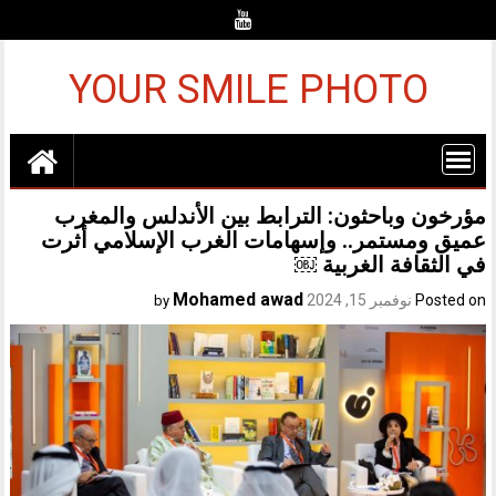
Ski
t
conten
YOUR SMILE PHOTO
مؤرخون وباحثون: الترابط بين الأندلس والمغرب
عميق ومستمر.. وإسهامات الغرب الإسلامي أثرت
في الثقافة الغربية ￼
Mohamed awad
Posted on
نوفمبر 15, 2024
by