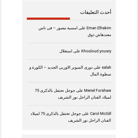
أحدث التعليقات
Eman Elhakim
على
امسية مصور – فى ناس
معندهاش ذوق
Khouloud yousry
على
استغلال
salah
على
دورى السوبر الاوربى الجديد – الكورة و
سطوة المال
Meriel Forshaw
على
جوجل تحتفل بالذكرى 75
لميلاد الفنان الراحل نور الشريف
Carol McGill
على
جوجل تحتفل بالذكرى 75 لميلاد
الفنان الراحل نور الشريف