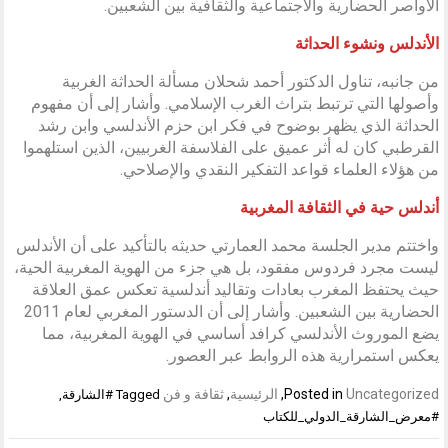
الأواصر الحضارية والاجتماعية والثقافية بين الشعبين.
الأندلس ونشوء الحداثة
من جانبه، تناول الدكتور أحمد شحلان مسألة الحداثة الغربية
وأصولها التي ترتبط بتراث الغرب الإسلامي. وأشار إلى أن مفهوم
الحداثة الذي يظهر بوضوح في فكر ابن حزم الأندلسي وابن رشد
القرطبي كان له أثر عميق على الفلاسفة الغربيين، الذين استلهموا
من هؤلاء العلماء قواعد التفكير النقدي والإصلاحي.
أندلس حية في الثقافة المغربية
واختتم مدير الجلسة محمد العمارتي حديثه بالتأكيد على أن الأندلس
ليست مجرد فردوس مفقود، بل هي جزء من الهوية المغربية الحية،
حيث يحتفظ المغرب بعادات وتقاليد أندلسية تعكس عمق العلاقة
الحضارية بين الشعبين. وأشار إلى أن الدستور المغربي لعام 2011
يضع الموروث الأندلسي كرافد أساسي في الهوية المغربية، مما
يعكس استمرارية هذه الروابط عبر العصور.
Uncategorized
Posted in
,
الرئيسية
,
ثقافة و فن
Tagged
#الشارقة
,
#معرض_الشارقة_الدولي_للكتاب