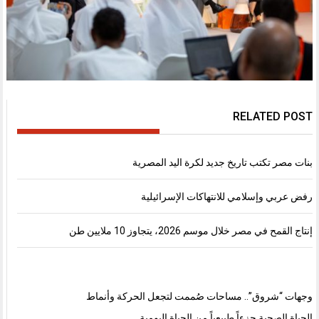
RELATED POST
بنات مصر تكتب تاريخ جديد لكرة اليد المصرية
رفض عربي وإسلامي للانتهاكات الإسرائيلية
إنتاج القمح في مصر خلال موسم 2026، يتجاوز 10 ملايين طن
وجهات “شروق”.. مساحات صُممت لتجعل الحركة وأنماط
الحياة الصحية جزءاً طبيعياً من الحياة اليومية