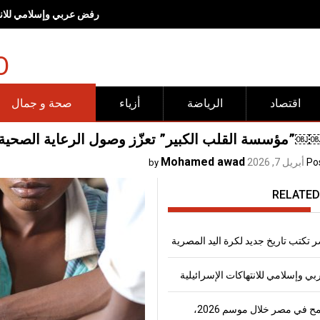
رفض عربي وإسلامي للانته
O
اقتصاد
الرياضة
أزياء
صحة و جمال
مؤسسة القلب الكبير” تعزّز وصول الرعاية الصحية ل
Mohamed awad
Po
أبريل 7, 2026
by
RELATED
 تكتب تاريخ جديد لكرة اليد المصرية
 وإسلامي للانتهاكات الإسرائيلية
إنتاج القمح في مصر خلال موسم 2026،