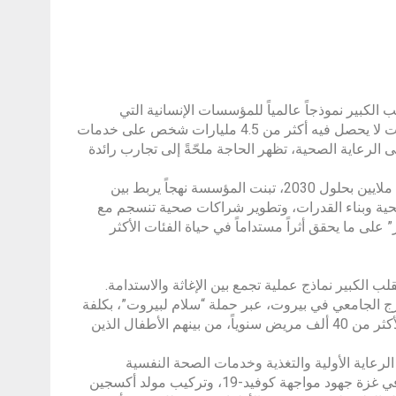
الكبير نموذجاً عالمياً للمؤسسات الإنسانية التي
وضعت قضية الوصول إلى الرعاية الصحية في صدارة الجهود الإغاثية؛ ففي وقت لا يحصل فيه أكثر من 4.5 مليارات شخص على خدمات
 الرعاية الصحية، تظهر الحاجة ملحّةً إلى تجارب رائدة
وفي ظل توقعات بوصول النقص العالمي في العاملين بالقطاع الصحي إلى 10 ملايين بحلول 2030، تبنت المؤسسة نهجاً يربط بين
صحية وبناء القدرات، وتطوير شراكات صحية تنسجم مع
 على ما يحقق أثراً مستداماً في حياة الفئات الأكثر
الكبير نماذج عملية تجمع بين الإغاثة والاستدامة.
الجامعي في بيروت، عبر حملة “سلام لبيروت”، بكلفة
نحو 8.7 مليون درهم إماراتي، بما أتاح للمستشفى توفير خدمة صحية أساسية لأكثر من 40 ألف مريض سنوياً، من بينهم الأطفال الذين
رعاية الأولية والتغذية وخدمات الصحة النفسية
والتثقيف الصحي ومراقبة نمو الأطفال لنحو 24 ألف لاجئ سوري. كما دعمت في غزة جهود مواجهة كوفيد-19، وتركيب مولد أكسجين