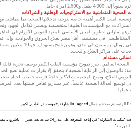
إلى 4,000 طفل و2,600 امرأة حامل.
ت الصحية المتماشية مع الاستراتيجيات الوطنية والشراكات
سسة القلب الكبير أهمية خاصة لتوجيه تدخلاتها الصحية بما يتماشى مع 
رهم إماراتي لتطوير المبنى الأساسي للمعهد القومي للأورام في القاهرة
 المغناطيسي في مستشفى أهل مصر لعلاج الحروق والحوادث، وإلى تموي
مستشفى رويال برومبتون ف
لأبحاث على مراكز العلاج والبحث.
نساني مستدام
الصحة العالمي، يبرز نموذج مؤسسة القلب الكبير بوصفه تجربة قابلة لل
مة؛ فالوصول إلى الرعاية الصحية لا يتحقق إلا بقرارات عملية تضع ا
ليومي للعلاج، وتمنح المجتمعات الأكثر حاجةً فرصة حقيقية لحياة صحي
ي توسيع العدالة الصحية عالمياً، عبر مشاريع تقاس قيمتها بعدد المرضى
عملها.
Po
الرئيسية
,
صحة و جمال
Tagged
#الشارقة
,
#مؤسسة_القلب_الكبير
هكذا نجحت “مكتبات الشارقة” في إتاحة المعرفة على مدار 24 ساعة بعد عصر
ناشرون: مسار
ات
الفهرسة”