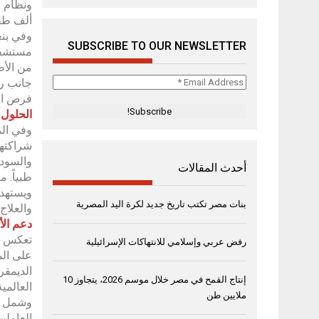
ونظام 
ألف طفل
وفي بنغ
SUBSCRIBE TO OUR NEWSLETTER
من الأط
Email
جانب رص
Address
فرص ال
*
الحلول 
وفي الم
أحدث المقالات
بنات مصر تكتب تاريخ جديد لكرة اليد المصرية
والعلاج
دعم الأ
تعكس جه
رفض عربي وإسلامي للانتهاكات الإسرائيلية
على الم
الديمقر
إنتاج القمح في مصر خلال موسم 2026، يتجاوز 10
العالمية
ملايين طن
وشمل ال