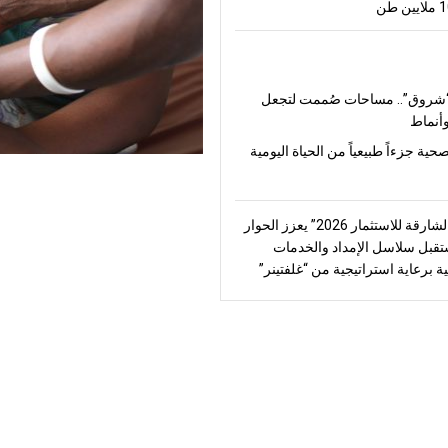
شروق”.. مساحات صُممت لتجعل
أنماط
صحية جزءاً طبيعياً من الحياة اليومية
“منتدى الشارقة للاستثمار 2026” يعزز الحوار
قبل سلاسل الإمداد والخدمات
ة برعاية استراتيجية من “غلفتينر”