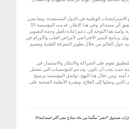
الاستراتيجيات الوطنية في الدول المستفيدة، وبما يعزز
فاعلية الشراكات مع المؤسسات الطبية المتخصصة ويضمن تكامل الجهود وتحقيق أثر مستدام. وفي هذا الإطار، قدمت المؤسسة 33
. وامتد هذا التوجه إلى دعم إعادة تأهيل وحدة التصوير
ل برنامج التميز الافتراضي لأمراض القلب والأورام في
ي لندن، وهو برنامج يستهدف نحو 10 ملايين مستفيد حول العالم من خلال تطوير المعرفة الطبية وتعميم
تطبيق تقوم على الشراكة والابتكار والاستثمار في
لخدمة حيث يجب أن تكون، وتدعم المؤسسات التي تتحمل
ة آمنة. ومن خلال هذا النهج، تواصل المؤسسة ترسيخ
 الذين وصلوا إلى العلاج، وبقدرة الأنظمة الصحية على
ات صندوق “انشر” مكّنتنا من بناء نماذج نشر أكثر استدامة￼