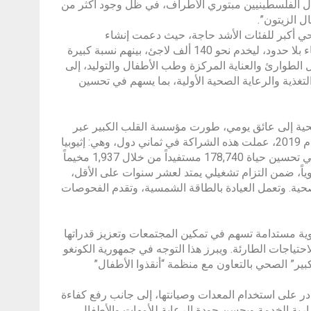
 الفلسطينيين مبتوري الأطراف، في ظل وجود أكثر من
 الزيتون”.
حي أكبر للفئات الأشد حاجة، حيث دعمت إنشاء
مستشفى في منطقة كوكس بازار بسعة 100 سرير، بالشراكة مع منظمة أطباء بلا حدود، ليخدم نحو 140 ألف لاجئ، بينهم نسبة كبيرة
طوارئ والعناية المركزة وطب الأطفال والتوليد، إلى
لتغذية والرعاية الصحية الأولية، بما يسهم في تحسين
حية إلى عائق يومي، طورت مؤسسة القلب الكبير عبر
شراكتها مع برنامج “أستر للمتطوعين” نموذج العيادات الطبية المتنقلة. ومنذ عام 2019، عملت هذه الشراكة في ثماني دول، وهي: إثيوبيا
والسودان والعراق ولبنان وبنغلاديش وسريلانكا وتنزانيا ونيبال؛ حيث أسهمت في تحسين حياة 178,740 مستفيداً من خلال 1,937 مخيماً
 في زنجبار، التي تسهم في خدمة 20 ألف مريض سنوياً، ضمن التزام تشغيلي يمتد لعشر سنوات على الأقل،
 الخدمات الصحية. وتعمل العيادة بالطاقة الشمسية، وتقدم الفحوصات
ية مستدامة تسهم في تمكين المجتمعات وتعزيز قدراتها
حتياجات الطارئة. ويبرز هذا التوجه في جمهورية الكونغو
ير” الصحي بالتعاون مع منظمة “أنقذوا الأطفال”
در على استخدام المعدات وصيانتها، إلى جانب رفع كفاءة
 استمرارية الخدمة ويحسن جودة الرعاية للأمهات والأطفال،