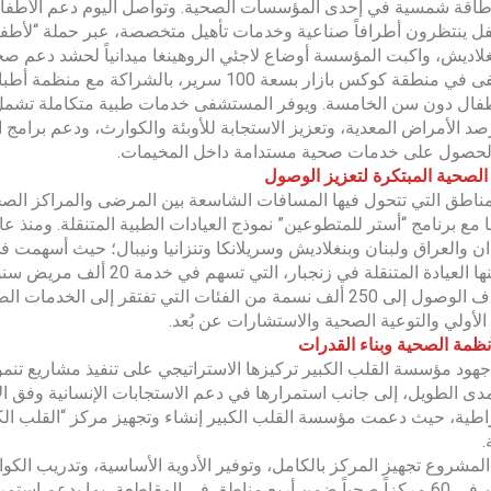
طاقة شمسية في إحدى المؤسسات الصحية. وتواصل اليوم دعم الأطفال
 ينتظرون أطرافاً صناعية وخدمات تأهيل متخصصة، عبر حملة “لأطفال
لاديش، واكبت المؤسسة أوضاع لاجئي الروهينغا ميدانياً لحشد دعم ص
فال دون سن الخامسة. ويوفر المستشفى خدمات طبية متكاملة تشمل ال
د الأمراض المعدية، وتعزيز الاستجابة للأوبئة والكوارث، ودعم برامج ا
حصول على خدمات صحية مستدامة داخل المخيمات.
الصحية المبتكرة لتعزيز الوصول
ناطق التي تتحول فيها المسافات الشاسعة بين المرضى والمراكز الص
طبياً. منها العيادة المتنقلة
ويستهدف الوصول إلى 250 ألف نسمة من الفئات التي تفتقر إلى
 الأولي والتوعية الصحية والاستشارات عن بُعد.
نظمة الصحية وبناء القدرات
ود مؤسسة القلب الكبير تركيزها الاستراتيجي على تنفيذ مشاريع تنمو
دى الطويل، إلى جانب استمرارها في دعم الاستجابات الإنسانية وفق الا
اطية، حيث دعمت مؤسسة القلب الكبير إنشاء وتجهيز مركز “القلب الكب
.
مشروع تجهيز المركز بالكامل، وتوفير الأدوية الأساسية، وتدريب الكوا
العاملين في 60 مركزاً صحياً ضمن أربع مناطق في المقاطعة، بما يدعم