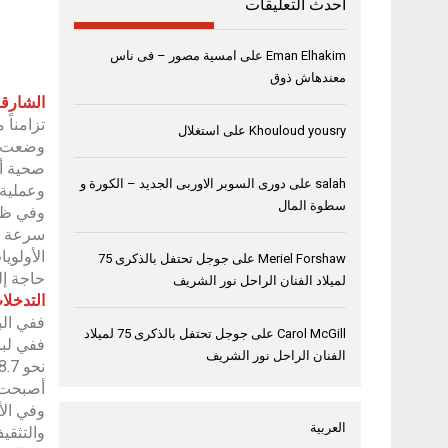
أحدث التعليقات
Eman Elhakim
على
امسية مصور – فى ناس
معندهاش ذوق
الشارقة، 7 أبريل
تزامناً
Khouloud yousry
على
استغلال
صحية أس
salah
على
دورى السوبر الاوربى الجديد – الكورة و
وعملية 
سطوة المال
سرعة ال
الأولوي
Meriel Forshaw
على
جوجل تحتفل بالذكرى 75
حاجة إل
لميلاد الفنان الراحل نور الشريف
التدخلا
ففي الب
Carol McGill
على
جوجل تحتفل بالذكرى 75 لميلاد
ففي لبن
الفنان الراحل نور الشريف
أصبحت 
وفي الأ
العربية