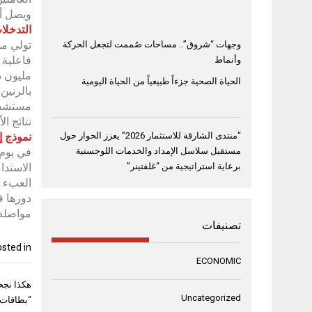
ويصل أثره سنوياً 
التدخلا
تولي مؤ
وجهات “شروق”.. مساحات صُممت لتجعل الحركة
وأنماط
مليون د
الحياة الصحية جزءاً طبيعياً من الحياة اليومية
بالرنين
نتائج ا
“منتدى الشارقة للاستثمار 2026” يعزز الحوار حول
نموذج إ
مستقبل سلاسل الإمداد والخدمات اللوجستية
في يوم 
برعاية استراتيجية من “غلفتينر”
الاستدا
العبء ا
دورها ف
مواصلة 
تصنيفات
sted in
ECONOMIC
تصفّح
المقال
Uncategorized
“بطاقات 