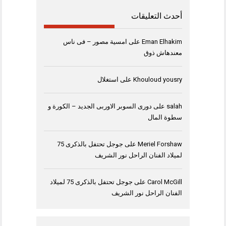
أحدث التعليقات
Eman Elhakim
على
امسية مصور – فى ناس
معندهاش ذوق
Khouloud yousry
على
استغلال
salah
على
دورى السوبر الاوربى الجديد – الكورة و
سطوة المال
Meriel Forshaw
على
جوجل تحتفل بالذكرى 75
لميلاد الفنان الراحل نور الشريف
Carol McGill
على
جوجل تحتفل بالذكرى 75 لميلاد
الفنان الراحل نور الشريف