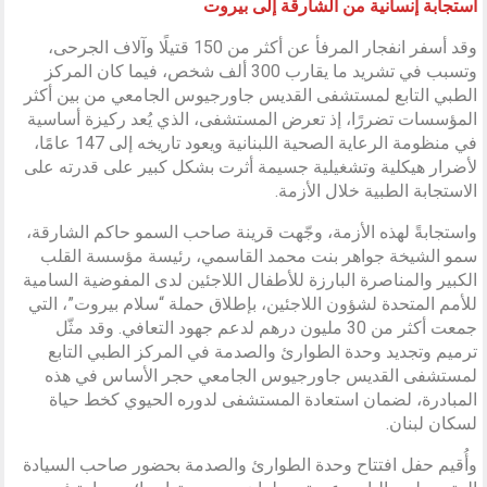
استجابة إنسانية من الشارقة إلى بيروت
وقد أسفر انفجار المرفأ عن أكثر من 150 قتيلًا وآلاف الجرحى،
وتسبب في تشريد ما يقارب 300 ألف شخص، فيما كان المركز
الطبي التابع لمستشفى القديس جاورجيوس الجامعي من بين أكثر
المؤسسات تضررًا، إذ تعرض المستشفى، الذي يُعد ركيزة أساسية
في منظومة الرعاية الصحية اللبنانية ويعود تاريخه إلى 147 عامًا،
لأضرار هيكلية وتشغيلية جسيمة أثرت بشكل كبير على قدرته على
الاستجابة الطبية خلال الأزمة.
واستجابةً لهذه الأزمة، وجّهت قرينة صاحب السمو حاكم الشارقة،
سمو الشيخة جواهر بنت محمد القاسمي، رئيسة مؤسسة القلب
الكبير والمناصرة البارزة للأطفال اللاجئين لدى المفوضية السامية
للأمم المتحدة لشؤون اللاجئين، بإطلاق حملة “سلام بيروت”، التي
جمعت أكثر من 30 مليون درهم لدعم جهود التعافي. وقد مثّل
ترميم وتجديد وحدة الطوارئ والصدمة في المركز الطبي التابع
لمستشفى القديس جاورجيوس الجامعي حجر الأساس في هذه
المبادرة، لضمان استعادة المستشفى لدوره الحيوي كخط حياة
لسكان لبنان.
وأُقيم حفل افتتاح وحدة الطوارئ والصدمة بحضور صاحب السيادة