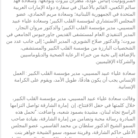
المتروبوليت إلياس عودة، مطران بيروت وتوابعها؛ وسعادة فهد
سالم الكعبي، القائم بالأعمال في سفارة دولة الإمارات العربية
المتحدة في الجمهورية اللبنانية؛ وسعادة مريم الحمادي، عضو
المجلس الاستشاري لمؤسسة القلب الكبير؛ وسعادة علياء عبيد
المسيبي، مدير مؤسسة القلب الكبير؛ والدكتور مروان النجار،
المدير التنفيذي العام لمستشفى القديس جاورجيوس الجامعي في
بيروت؛ والدكتور صلاح الشويري، المدير الطبي؛ إلى جانب عدد من
الشخصيات البارزة من مؤسسة القلب الكبير والمستشفى،
بالإضافة إلى نخبة من خبراء الرعاية الصحية والدبلوماسيين
والشركاء الإقليميين.
سعادة علياء عبيد المسيبي، مدير مؤسسة القلب الكبير : العمل
الإنساني يجب أن يكون هادفًا، طويل الأمد، ويقوم على الكرامة
الإنسانية.
وقالت سعادة علياء عبيد المسيبي، مدير مؤسسة القلب الكبير،
خلال كلمتها في حفل الافتتاح، إن إمارة الشارقة تواصل التزامها
الراسخ تجاه لبنان، مشيدة بصمود شعبه، وأضافت: “تحمل هذه
المبادرة رسالة محبة وتضامن من إمارة الشارقة، بقيادة صاحب
السمو الشيخ الدكتور سلطان بن محمد القاسمي، عضو المجلس
الأعلى حاكم الشارقة، وقرينة سموه، سمو الشيخة جواهر بنت