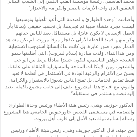
محمد القاسمي، رئيسة مؤسسة القلب الكبير، إلى الشعب اللبناني
الشقيق الذي واجه الأزمات بالصبر والكرامة والاعتزاز”.
وأضافت: “وحدة الطوارئ والصدمة التي أُعيد تأهيلها وتوسيعها
ليست مجرد منشأة طبية تم تجديدها، بل تجسيد حقيقي لإيماننا بأن
العمل الإنساني لا يكون عابرًا، بل مستدامًا، يعيد للناس حياتهم
وكرامتهم. فمنذ اللحظة الأولى لانفجار مرفأ بيروت، لم تكن مشاهد
الدمار مجرد صور عابرة، بل كانت نداءً إنسانيًا استوجب الاستجابة.
ومن هذا النداء، وُلدت مبادرة (سلام لبيروت)، التي أطلقتها سمو
الشيخة جواهر القاسمي، لتكون جسرًا صادقًا يربط بين الواجب
والشعور، وبين الإمكانات المتاحة والمسؤولية المُلقاة على عاتقنا،
بحسّ من الالتزام والرغبة الجادة في الاستثمار في أنظمة لا تعيد
فقط تقديم الخدمات، بل تمنح الناس شعورًا بالاستقرار والكرامة.
واليوم، مع افتتاح هذا المشروع، نقف إلى جانب مجتمع بأكمله، نعيد
إليه نبضه ونستثمر في مستقبله”.
الدكتور جوزيف وهبي، رئيس هيئة الأطباء ورئيس وحدة الطوارئ
والصدمة في مستشفى القديس جاورجيوس الجامعي: هذا المشروع
رسالة إنسانية نبيلة تعيد الأمل إلى قلوب أهل بيروت.
من جهته، قال الدكتور جوزيف وهبي، رئيس هيئة الأطباء ورئيس
وحدة الطوارئ والصدمة في مستشفى القديس جاورجيوس