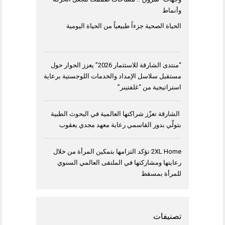
وأنماط
الحياة الصحية جزءاً طبيعياً من الحياة اليومية
“منتدى الشارقة للاستثمار 2026” يعزز الحوار حول
مستقبل سلاسل الإمداد والخدمات اللوجستية برعاية
استراتيجية من “غلفتينر”
الشارقة تعزّز شراكتها العالمية في البحوث الطبية
بتولّي بدور القاسمي رعاية معهد مجدي يعقوب
2XL Home تؤكد التزامها بتمكين المرأة من خلال
رعايتها ومشاركتها في الملتقى العالمي السنوي
للمرأة بمسقط
تصنيفات