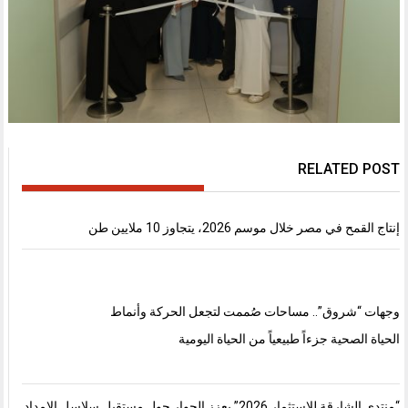
RELATED POST
إنتاج القمح في مصر خلال موسم 2026، يتجاوز 10 ملايين طن
وجهات “شروق”.. مساحات صُممت لتجعل الحركة وأنماط
الحياة الصحية جزءاً طبيعياً من الحياة اليومية
“منتدى الشارقة للاستثمار 2026” يعزز الحوار حول مستقبل سلاسل الإمداد