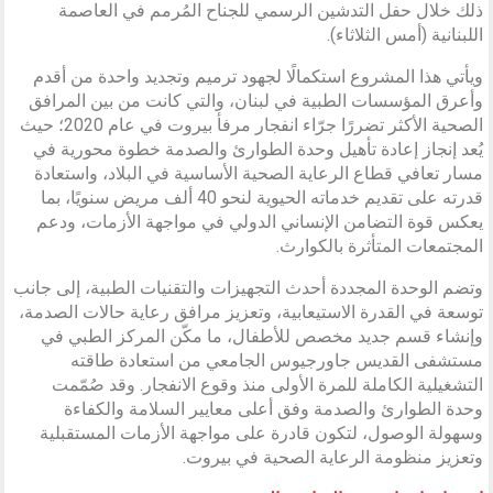
ذلك خلال حفل التدشين الرسمي للجناح المُرمم في العاصمة
اللبنانية (أمس الثلاثاء).
ويأتي هذا المشروع استكمالًا لجهود ترميم وتجديد واحدة من أقدم
وأعرق المؤسسات الطبية في لبنان، والتي كانت من بين المرافق
الصحية الأكثر تضررًا جرّاء انفجار مرفأ بيروت في عام 2020؛ حيث
يُعد إنجاز إعادة تأهيل وحدة الطوارئ والصدمة خطوة محورية في
مسار تعافي قطاع الرعاية الصحية الأساسية في البلاد، واستعادة
قدرته على تقديم خدماته الحيوية لنحو 40 ألف مريض سنويًا، بما
يعكس قوة التضامن الإنساني الدولي في مواجهة الأزمات، ودعم
المجتمعات المتأثرة بالكوارث.
وتضم الوحدة المجددة أحدث التجهيزات والتقنيات الطبية، إلى جانب
توسعة في القدرة الاستيعابية، وتعزيز مرافق رعاية حالات الصدمة،
وإنشاء قسم جديد مخصص للأطفال، ما مكّن المركز الطبي في
مستشفى القديس جاورجيوس الجامعي من استعادة طاقته
التشغيلية الكاملة للمرة الأولى منذ وقوع الانفجار. وقد صُمّمت
وحدة الطوارئ والصدمة وفق أعلى معايير السلامة والكفاءة
وسهولة الوصول، لتكون قادرة على مواجهة الأزمات المستقبلية
وتعزيز منظومة الرعاية الصحية في بيروت.