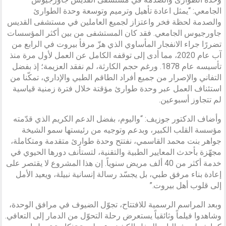
الجامعي: “يمثل اعادة تأهيل وترميم وتوسعة وحدة الطوارئ
والصدمة لحظة فخر واعتزاز لجميع العاملين في مستشفى القديس
جاورجيوس الجامعي. فقد كان المستشفى من بين أكثر المؤسسات
تضررًا جراء الانفجار المأساوي الذي هزّ مرفأ بيروت في الرابع من
آب عام 2020، مما أدى إلى توقفه الكامل عن العمل لأول مرة منذ
تأسيسه عام 1878. ورغم حجم الكارثة، لم نفقد العزيمة؛ إذ بفضل
التفاني والإصرار من جميع أفراد الطاقم الطبي والإداري، تمكّنا من
استئناف العمل عبر وحدة طوارئ مؤقتة خلال فترة زمنية قياسية
لم تتجاوز أسبوعين.
وأضاف الدكتور جوزيف: “واليوم، بفضل الدعم الكريم الذي قدّمته
مؤسسة القلب الكبير، وبدعم وتوجيه من رئيستها سمو الشيخة
جواهر بنت محمد القاسمي، نفتتح وحدة طوارئ متقدمة ومتكاملة،
مجهّزة بأحدث المعايير الطبية والتقنية، لتستأنف دورها الحيوي في
خدمة أكثر من 40 ألف مريض سنوياً. إن هذا المشروع لا يقتصر على
إعادة بناء مرفق طبي، بل يجسّد رسالة إنسانية نبيلة، ويعيد الأمل
إلى قلوب أهل بيروت.”
وبعد المراسم الرسمية للافتتاح، تجوّل الضيوف في مرافق الوحدة،
وشاهدوا فيلماً وثائقياً يستعرض رحلة التحوّل من الدمار إلى التعافي.