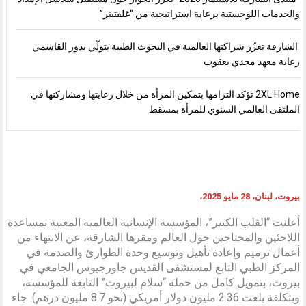
والخدمات اللوجستية برعاية استراتيجية من “غلفتينر”
الشارقة تعزّز شراكتها العالمية في البحوث الطبية بتولّي بدور القاسمي
رعاية معهد مجدي يعقوب
2XL Home تؤكد التزامها بتمكين المرأة من خلال رعايتها ومشاركتها في
الملتقى العالمي السنوي للمرأة بمسقط
بيروت، لبنان، 28 مايو 2025،
أعلنت “القلب الكبير”، المؤسسة الإنسانية العالمية المعنية بمساعدة
اللاجئين والمحتاجين حول العالم ومقرها الشارقة، عن الانتهاء من
أعمال ترميم وإعادة تأهيل وتوسيع وحدة الطوارئ والصدمة في
المركز الطبي التابع لمستشفى القديس جاورجيوس الجامعي في
بيروت، بتمويل كامل من حملة “سلام لبيروت” التابعة للمؤسسة،
وبتكلفة بلغت 2.36 مليون دولار أمريكي (نحو 8.7 مليون درهم). جاء