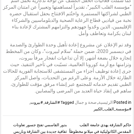
كما شملت فعاليات الحفل الكشف عن لوحة تذكارية تحمل اسم
“مؤسسة القلب الكبير”، تقديراً لمساهمتها وتعبيراً عن امتنان المركز
الطبي لشراكتها المستمرة. واختُتم الافتتاح بحفل استقبال حضره
نخبة من قياديي قطاع الرعاية الصحية والدبلوماسيين والشركاء
الإقليميين، الذين وحّدوا جهودهم والتزامهم المشترك لإعادة بناء
لبنان بكرامة وتعاطف وأمل.
وقد تم الإعلان عن مشروع إعادة تأهيل وحدة الطوارئ والصدمة
في ديسمبر 2020، ضمن حملة “سلام لبيروت”، وكان من المخطط
إنجازه خلال بضعة أشهر، إلا أن تداعيات انفجار مرفأ بيروت،
وتزامنها مع أزمة كورونا العالمية، تسبّبت في تأخير التنفيذ، حيث
جرى إعادة توظيف أجزاء من المستشفى للاستجابة الفورية للحالات
الطارئة خلال الأزمة. وعلى الرغم من التحديات، واصل المركز
الطبي تقديم خدماته للمجتمع عبر إنشاء مرفق مؤقت للطوارئ،
ساهم في إنقاذ حياة العديد من المرضى والمصابين.
Posted in
الرئيسية
,
صحة و جمال
Tagged
#الشارقة
,
#بيروت
,
#مؤسسة_القلب_الكبير
تصفّح
حاكم الشارقة يهدي جامعة القلب
بدور القاسمي تفتح جسور تعاونات
المقالات
المقدس الكاثوليكية في ميلانو مخطوطاً
ثقافية جديدة بين الشارقة وباريس