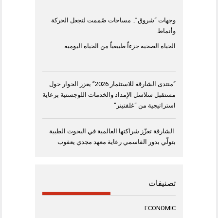
وجهات “شروق”.. مساحات صُممت لتجعل الحركة
وأنماط
الحياة الصحية جزءاً طبيعياً من الحياة اليومية
“منتدى الشارقة للاستثمار 2026” يعزز الحوار حول
مستقبل سلاسل الإمداد والخدمات اللوجستية برعاية
استراتيجية من “غلفتينر”
الشارقة تعزّز شراكتها العالمية في البحوث الطبية
بتولّي بدور القاسمي رعاية معهد مجدي يعقوب
تصنيفات
ECONOMIC