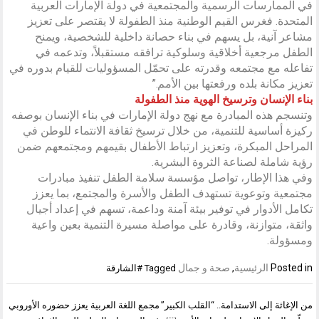
في الممارسات الرسمية والمجتمعية في دولة الإمارات العربية
المتحدة. فغرس القيم الوطنية منذ الطفولة لا يقتصر على تعزيز
مشاعر آنية، بل يسهم في بناء حصانة داخلية للشخصية، ويمنح
الطفل مرجعية أخلاقية وسلوكية ترافقه مستقبلاً، وتدعمه في
تفاعله مع مجتمعه وقدرته على تحمّل المسؤوليات للقيام بدوره في
تعزيز مكانة بلده ورفعتها بين الأمم.”
بناء الإنسان وترسيخ الهوية منذ الطفولة
وتنسجم هذه المبادرة مع نهج دولة الإمارات في بناء الإنسان بوصفه
ركيزة أساسية للتنمية، من خلال ترسيخ ثقافة الانتماء للوطن في
المراحل المبكرة، وتعزيز ارتباط الأطفال بقيمهم ومجتمعهم ضمن
رؤية شاملة لصناعة الثروة البشرية.
وفي هذا الإطار، تواصل مؤسسة سلامة الطفل تنفيذ مبادرات
مجتمعية وتوعوية تستهدف الطفل والأسرة والمجتمع، بما يعزز
تكامل الأدوار في توفير بيئة آمنة وداعمة، تسهم في إعداد أجيال
واثقة، متوازنة، وقادرة على مواصلة مسيرة التنمية بعين واعية
ومسؤولة.
Posted in
الرئيسية
,
صحة و جمال
Tagged
#الشارقة
تصفّح
من الإغاثة إلى الاستدامة.. “القلب الكبير”
مجمع اللغة العربية يعزز حضوره الأوروبي