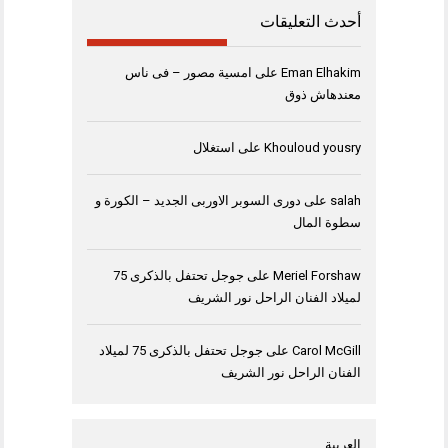
أحدث التعليقات
Eman Elhakim
على
امسية مصور – فى ناس
معندهاش ذوق
Khouloud yousry
على
استغلال
salah
على
دورى السوبر الاوربى الجديد – الكورة و
سطوة المال
Meriel Forshaw
على
جوجل تحتفل بالذكرى 75
لميلاد الفنان الراحل نور الشريف
Carol McGill
على
جوجل تحتفل بالذكرى 75 لميلاد
الفنان الراحل نور الشريف
العربية