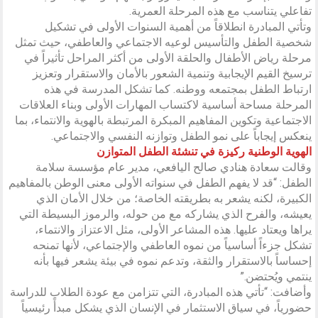
تفاعلي يتناسب مع هذه المرحلة العمرية.
وتأتي المبادرة انطلاقاً من أهمية السنوات الأولى في تشكيل
شخصية الطفل والتأسيس لوعيه الاجتماعي والعاطفي، حيث تمثل
مرحلة رياض الأطفال والحلقة الأولى من أكثر المراحل تأثيراً في
ترسيخ القيم الإيجابية وتنمية الشعور بالأمان والاستقرار وتعزيز
ارتباط الطفل بمجتمعه ووطنه. كما تشكل المدرسة في هذه
المرحلة مساحة أساسية لاكتساب المهارات الأولى وبناء العلاقات
الاجتماعية وتكوين المفاهيم المبكرة المرتبطة بالهوية والانتماء، بما
ينعكس إيجاباً على نمو الطفل وتوازنه النفسي والاجتماعي.
الهوية الوطنية ركيزة في تنشئة الطفل المتوازن
وقالت سعادة هنادي صالح اليافعي، مدير عام مؤسسة سلامة
الطفل: “قد لا يفهم الطفل في سنواته الأولى معنى الوطن بالمفاهيم
الكبيرة، لكنه يشعر به بطريقته الخاصة؛ من خلال الأمان الذي
يعيشه، والفرح الذي يشاركه مع من حوله، والرموز البسيطة التي
يراها ويعتاد عليها. هذه المشاعر الأولى، مثل الاعتزاز والانتماء،
تشكل جزءاً أساسياً من نموه العاطفي والإجتماعي، لأنها تمنحه
إحساساً بالاستقرار والثقة، وتدعم نموه في بيئة يشعر فيها بأنه
ينتمي ويُحتضن.”
وأضافت: “تأتي هذه المبادرة، التي تتزامن مع عودة الطلاب للدراسة
حضورياً، في سياق الاستثمار في الإنسان الذي يشكل مبدأً رئيسياً