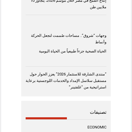
إنتاج القمح في مصر خلال موسم 2026، يتجاوز 10
ملايين طن
وجهات “شروق”.. مساحات صُممت لتجعل الحركة
وأنماط
الحياة الصحية جزءاً طبيعياً من الحياة اليومية
“منتدى الشارقة للاستثمار 2026” يعزز الحوار حول
مستقبل سلاسل الإمداد والخدمات اللوجستية برعاية
استراتيجية من “غلفتينر”
تصنيفات
ECONOMIC