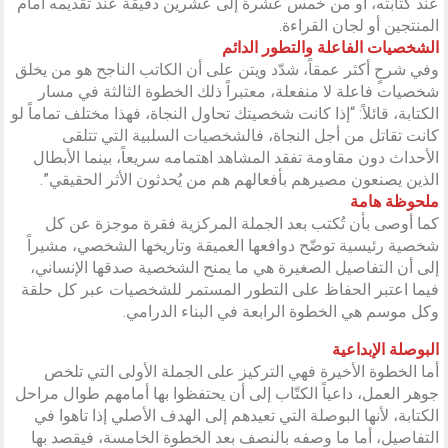
عند كتابته، أو من خمس عشرة إلى عشرين دقيقة عند تقديمه أمام
المنتجين أو لجان القراءة.
الشخصيات الفاعلة والتطور الدائم
وفي شرحٍ أكثر عمقاً، شدّد ويتن على أن الكاتب الناجح هو من يخلق
شخصيات فاعلة لا منفعلة، معتبراً ذلك الخطوة الثالثة في مسار
الكتابة، قائلاً: “إذا كانت شخصيتك تحاول النجاة، فهذا مختلف تماماً لو
كانت تقاتل من أجل النجاة، فالشخصيات السلبية التي تتلقى
الأحداث دون مقاومة تفقد المشاهد اهتمامه سريعاً، بينما الأبطال
الذين يصنعون مصيرهم بأفعالهم هم من يُحدثون الأثر الحقيقي”.
ملحوظة هامة
كما أوصى بأن تُكتب بعد الجملة المركزية فقرة موجزة عن كل
شخصية رئيسية توضّح دوافعها العميقة وتاريخها الشخصي، مشيراً
إلى أن التفاصيل الصغيرة هي ما يمنح الشخصية صدقها الإنساني،
فيما اعتبر الحفاظ على التطور المستمر للشخصيات عبر كل حلقة
وكل موسم هي الخطوة الرابعة في البناء الدرامي.
البوصلة الإبداعية
أما الخطوة الأخيرة فهي التركيز على الجملة الأولى التي تلخص
جوهر العمل، داعياً الكتّاب إلى أن يحتفظوا بها أمامهم طوال مراحل
الكتابة، لأنها البوصلة التي تعيدهم إلى الهدف الأصلي إذا تاهوا في
التفاصيل، أما ما وصفه بالنصف بعد الخطوة الخامسة، فيقصد بها