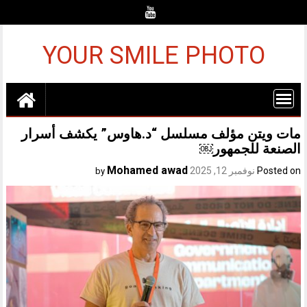
Ski
t
conten
YOUR SMILE PHOTO
مات ويتن مؤلف مسلسل “د.هاوس” يكشف أسرار
الصنعة للجمهور￼
Mohamed awad
Posted on
نوفمبر 12, 2025
by