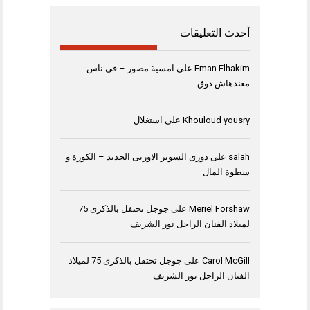
أحدث التعليقات
Eman Elhakim
على
امسية مصور – فى ناس
معندهاش ذوق
Khouloud yousry
على
استغلال
salah
على
دورى السوبر الاوربى الجديد – الكورة و
سطوة المال
Meriel Forshaw
على
جوجل تحتفل بالذكرى 75
لميلاد الفنان الراحل نور الشريف
Carol McGill
على
جوجل تحتفل بالذكرى 75 لميلاد
الفنان الراحل نور الشريف