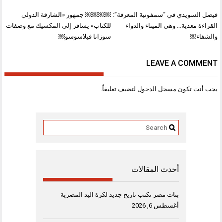
تصفّح
فيصل السويدي في “سمفونية المعرفة”:
￼￼￼￼ جمهور «الشارقة الدولي
المقالات
القراءة معدية… وهي الميناء والدواء
للكتاب» يسافر إلى المكسيك مع وصفات
والشفاء￼
سوزانا فيلاسوسو￼
LEAVE A COMMENT
يجب أنت تكون
مسجل الدخول
لتضيف تعليقاً.
أحدث المقالات
بنات مصر تكتب تاريخ جديد لكرة اليد المصرية
أغسطس 6, 2026