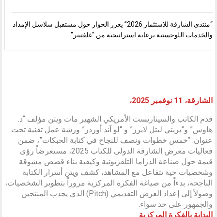
“منتدى الشارقة للاستثمار 2026” يعزز الحوار حول مستقبل سلاسل الإمداد
والخدمات اللوجستية برعاية استراتيجية من “غلفتينر”
الشارقة، 11 نوفمبر 2025،
قدم الكاتب والسيناريست الأمريكي الشهير مات ويتن مؤلف “د.
هاوس” و”بريتي ليتل لايرز” و “لو آند أوردر” ورشة عمل تقنية تحت
عنوان: “خمس خطوات ونصف للنجاح في كتابة الحبكات”، ضمن
فعاليات معرض الشارقة الدولي للكتاب 2025، مستعرضاً رؤى
قيمة حول صناعة الدراما التلفزيونية وكيفية بناء قصص مشوقة
وشخصيات حية تتفاعل مع المشاهد، كشف ويتن أسرار الكتابة
الناجحة، بدءاً من صياغة الفكرة المركزية مروراً بتطوير الشخصيات،
وصولاً إلى إعداد العرض التقديمي (Pitch) الذي يجذب المنتجين
والجمهور على حد سواء.
البداية بالفكرة المركزية