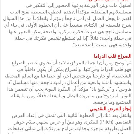
استهلّ مات ويتن الورشة بدعوة الحضور إلى التفكير في
مسلسلاتهم المفضلة، مؤكداً أن هذه الخطوة البسيطة تفتح الباب
لفهم ما يجعل العمل الدرامي ناجحاً ومؤثراً، وانطلاقاً من هذا السؤال
شرح فلسفته في الكتابة، مشدداً على أن الخطوة الأولى في بناء أي
مسلسل ناجح هي صياغة فكرة مركزية واضحة يمكن التعبير عنها
في جملة واحدة؛ قائلاً: “إذا لم تستطع تلخيص فكرتك في جملة
واحدة، فهي ليست ناضجة بعد”.
الصراع قلب الدراما
ثم أوضح ويتن أن الجملة المركزية لا بد أن تحتوي عنصر الصراع،
فهو قلب الدراما وحركتها، والصراع يمكن أن يكون داخلياً في
الشخصية، أو خارجياً مع شخص آخر، أو اجتماعياً مع العالم المحيط،
واستشهد بأمثلة واقعية من أعمال درامية ناجحة، منها مسلسل “د.
هاوس”، و “بريكنغ باد” مؤكداً أن الفكرة القوية يجب أن تتضمن هذا
التوتر المزدوج: بين ما يريده البطل وما يفعله فعلاً، وبين ما يقبله
المجتمع وما يرفضه.
إنجاز العرض التقديمي
وانتقل بعد ذلك إلى الخطوة الثانية، التي تتمثل في إعداد العرض
التقديمي (Pitch) للفكرة، وهو نصّ أو عرض شفهي يقدّم جوهر
العمل بطريقة موجزة وجذابة، تتراوح بين ثلاث إلى ثماني صفحات