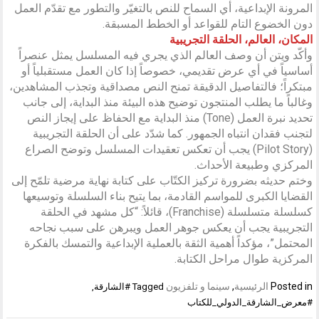
المرونة الإبداعية، أي السماح للنص بالتغيّر والتطور مع تقدّم العمل
دون الخضوع التام للقواعد أو الخطط المسبقة.
المكان، العالم، الحلقة التجريبية
وأكّد ويتن أن وصف العالم الذي يجري فيه المسلسل يمثل عنصراً
أساسياً في أي عرض تقديمي، خصوصاً إذا كان العمل مستقبلياً أو
مبتكراً؛ فالتفاصيل الدقيقة تمنح النص مصداقية وتجذب المشاهدين،
وغالباً ما يطلب المنتجون توضيح هذه البيئة منذ البداية، إلى جانب
تحديد نبرة العمل (Tone) منذ البداية مع الحفاظ على إيجاز النص
لتجنب فقدان انتباه الجمهور. كما شدّد على أن الحلقة التجريبية
(Pilot Story) يجب أن تعكس تعقيدات المسلسل وتوضح الصراع
المركزي وطبيعة الأحداث.
وختم حديثه بضرورة تركيز الكتّاب على كتابة نهاية مرضية تلمّح إلى
القضايا الكبرى للمواسم القادمة، بما يتيح بناء السلسلة وتوسيعها
كسلسلة متسلسلة (Franchise)، قائلاً: “كل مشهد في الحلقة
التجريبية يجب أن يعكس جوهر العمل ويبرهن على سبب نجاحه
المحتمل”، مؤكداً أهمية الثقة بالعملية الإبداعية والتمسك بالفكرة
المركزية طوال مراحل الكتابة.
Posted in
الرئيسية
,
سينما و تلفزيون
Tagged
#الشارقة
,
#معرض_الشارقة_الدولي_للكتاب