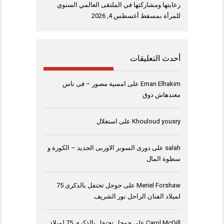
رعايتها ومشاركتها في الملتقى العالمي السنوي
للمرأة بمسقط
أغسطس 4, 2026
أحدث التعليقات
Eman Elhakim
على
امسية مصور – فى ناس
معندهاش ذوق
Khouloud yousry
على
استغلال
salah
على
دورى السوبر الاوربى الجديد – الكورة و
سطوة المال
Meriel Forshaw
على
جوجل تحتفل بالذكرى 75
لميلاد الفنان الراحل نور الشريف
Carol McGill
على
جوجل تحتفل بالذكرى 75 لميلاد