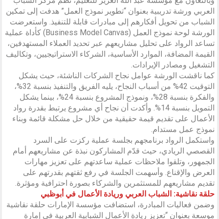
وبالتعاون مع مؤسسة عبد الله الغرير للتعليم، نظم مركز الشباب
العربي ورشة تدريبية بعنوان “تطوير نموذج العمل” هدفت إلى تمكين
الشباب من تحويل أفكارهم إلى مبادرات قابلة للتنفيذ. واستعرضت
الورشة لوحة نموذج العمل (Business Model Canvas) كأداة عملية
تساعد الرواد على تحليل مشاريعهم عبر تحديد العملاء المستهدفين،
القيمة المضافة، الموارد الأساسية، الشركاء الاستراتيجيين، وتكاليف
التشغيل ومصادر الإيرادات.
كما ناقشت الورشة عوامل نجاح الشركات الناشئة، حيث يشكل
التوقيت 42% من أسباب النجاح، يليه الفريق والتنفيذ بنسبة 32%،
والفكرة بنسبة 28%، ونموذج المشروع بنسبة 24%، بينما يشكل
التمويل بنسبة 14%. وأكدت أن نجاح أي مشروع يرتبط بقدرة رواد
الأعمال على تقديم قيمة حقيقية من خلال حل مشكلة قائمة وبناء
نموذج عمل مستدام.
واستكمل الرواد برنامجهم بجلسة عملية ركزت على السرد
القصصي الريادي، حيث قدّم المشاركون نبذة عن مشاريعهم أمام
الجمهور، وتلقوا ملاحظات عملية ساعدتهم على تعزيز مهارات
العرض والإقناع. وأسهمت الجلسة في رفع ثقتهم بقدرتهم على
تقديم مشاريعهم للمستثمرين والشركاء بصورة احترافية ومؤثرة.
حلقة نقاشية: الشباب العربي وريادة الأعمال في أبوظبي
وضمن فعاليات المبادرة، استضافت مؤسسة الإمارات حلقة نقاشية
موسعة بعنوان “تعزيز ريادة الأعمال الشبابية العربية في إمارة