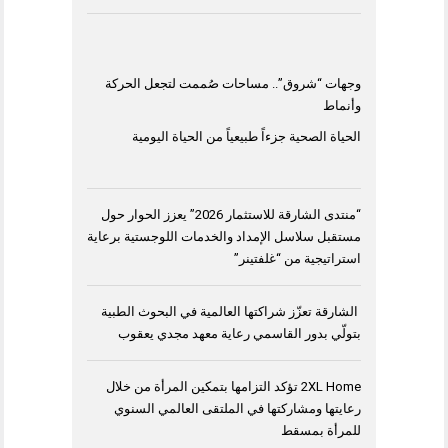
وجهات “شروق”.. مساحات صُممت لتجعل الحركة
وأنماط
الحياة الصحية جزءاً طبيعياً من الحياة اليومية
“منتدى الشارقة للاستثمار 2026” يعزز الحوار حول
مستقبل سلاسل الإمداد والخدمات اللوجستية برعاية
استراتيجية من “غلفتينر”
الشارقة تعزّز شراكتها العالمية في البحوث الطبية
بتولّي بدور القاسمي رعاية معهد مجدي يعقوب
2XL Home تؤكد التزامها بتمكين المرأة من خلال
رعايتها ومشاركتها في الملتقى العالمي السنوي
للمرأة بمسقط