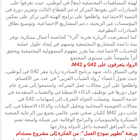
لهيئة المساهمات المجتمعية (معاً) في أبوظبي، حيث تعرفوا على
المبادرات التي يقودها المركز لدعم القطاع الثالث وتعزيز دوره في
التنمية الاجتماعية. واطلعوا على برامج الهيئة التي تركز على تمكين
المؤسسات غير الربحية، دعم المشاريع الاجتماعية، وتوسيع نطاق
المبادرات التطوعية.
كما استعرضت الزيارة تجربة “أثر+” كحاضنة أعمال مبتكرة، توفر
بيئة داعمة للمشاريع المجتمعية وتسهم في إيجاد حلول عملية
للتحديات الاجتماعية، بما يعزز مفهوم المسؤولية المجتمعية ويحقق
أثراً ملموساً على مستوى المجتمع.
الرواد يتعرفون على G42 و M42،
وفي السياق ذاته، شهد برنامج المبادرة زيارة مقر G42 في أبوظبي،
حيث تجول أعضاء “رواد الشباب العربي” في عدد من الأقسام،
واطلعوا على أبرز مجالات عمل الشركة، واستمعوا إلى شرح عام
حول دورها في توظيف الذكاء الاصطناعي والتقنيات المتقدمة في
خدمة التنمية. وشملت الجولة التعرف إلى إسهامات G42 في
مجالات الحوسبة السحابية وتحليل البيانات والذكاء الاصطناعي، إلى
جانب دور M42 ككيان صحي تقني عالمي يجمع بين الرعاية الصحية
المبتكرة والجينوميات والبرامج الوقائية عبر شبكة واسعة تضم
مئات المرافق الصحية داخل الدولة وخارجها.
ورشة “تطوير نموذج العمل”: من الفكرة إلى مشروع مستدام