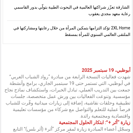
الشارقة تعزّز شراكتها العالمية في البحوث الطبية بتولّي بدور القاسمي
رعاية معهد مجدي يعقوب
2XL Home تؤكد التزامها بتمكين المرأة من خلال رعايتها ومشاركتها في
الملتقى العالمي السنوي للمرأة بمسقط
أبوظبي، 19 سبتمبر 2025
شهدت فعاليات النسخة الرابعة من مبادرة “رواد الشباب العربي”
في أبوظبي، التي تستمر حتى 19 سبتمبر الجاري، برامج وأنشطة
جمعت بين التدريب العملي، تبادل الخبرات، واستكشاف نماذج نجاح
مؤسسية. وتنوعت الفعاليات بين ورش عمل متخصصة، جلسات
تطبيقية وحلقات نقاشية، إضافة إلى زيارات ميدانية وفّرت للشباب
فرصاً عملية للتعلم والتواصل مع شركاء من مؤسسات تعليمية
واقتصادية ومجتمعية رائدة.
زيارة “أثر +”: ابتكار الحلول المجتمعية
وسجّل أعضاء المبادرة زيارة لمقر مركز “أثر+ (أثر بلس)” التابع