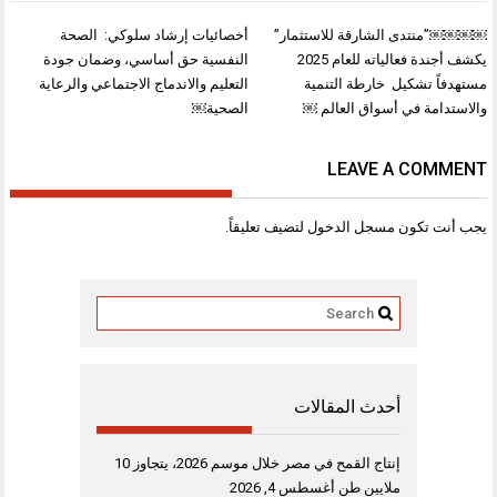
تصفّح
￼￼￼￼”منتدى الشارقة للاستثمار”
أخصائيات إرشاد سلوكي: الصحة
المقالات
يكشف أجندة فعالياته للعام 2025
النفسية حق أساسي، وضمان جودة
مستهدفاً تشكيل خارطة التنمية
التعليم والاندماج الاجتماعي والرعاية
والاستدامة في أسواق العالم ￼
الصحية￼
LEAVE A COMMENT
يجب أنت تكون
مسجل الدخول
لتضيف تعليقاً.
أحدث المقالات
إنتاج القمح في مصر خلال موسم 2026، يتجاوز 10
ملايين طن
أغسطس 4, 2026