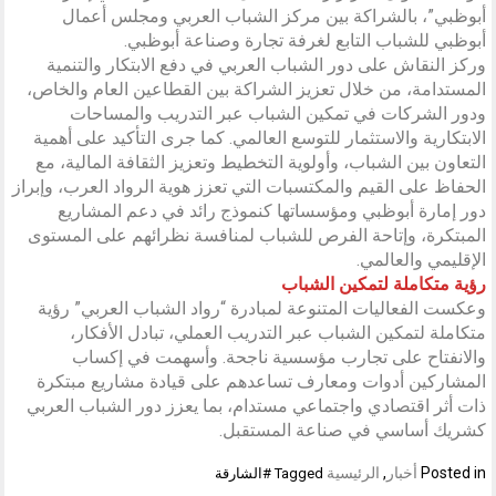
أبوظبي”، بالشراكة بين مركز الشباب العربي ومجلس أعمال
أبوظبي للشباب التابع لغرفة تجارة وصناعة أبوظبي.
وركز النقاش على دور الشباب العربي في دفع الابتكار والتنمية
المستدامة، من خلال تعزيز الشراكة بين القطاعين العام والخاص،
ودور الشركات في تمكين الشباب عبر التدريب والمساحات
الابتكارية والاستثمار للتوسع العالمي. كما جرى التأكيد على أهمية
التعاون بين الشباب، وأولوية التخطيط وتعزيز الثقافة المالية، مع
الحفاظ على القيم والمكتسبات التي تعزز هوية الرواد العرب، وإبراز
دور إمارة أبوظبي ومؤسساتها كنموذج رائد في دعم المشاريع
المبتكرة، وإتاحة الفرص للشباب لمنافسة نظرائهم على المستوى
الإقليمي والعالمي.
رؤية متكاملة لتمكين الشباب
وعكست الفعاليات المتنوعة لمبادرة “رواد الشباب العربي” رؤية
متكاملة لتمكين الشباب عبر التدريب العملي، تبادل الأفكار،
والانفتاح على تجارب مؤسسية ناجحة. وأسهمت في إكساب
المشاركين أدوات ومعارف تساعدهم على قيادة مشاريع مبتكرة
ذات أثر اقتصادي واجتماعي مستدام، بما يعزز دور الشباب العربي
كشريك أساسي في صناعة المستقبل.
Posted in
أخبار
,
الرئيسية
Tagged
#الشارقة