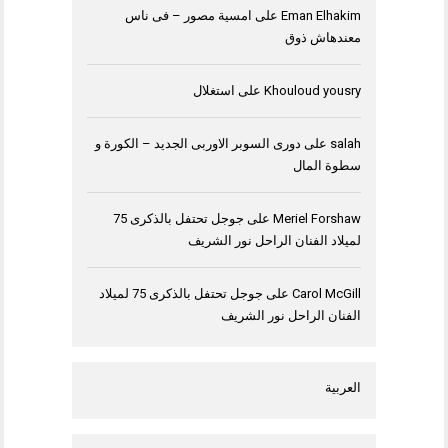
Eman Elhakim
على
امسية مصور – فى ناس
معندهاش ذوق
Khouloud yousry
على
استغلال
salah
على
دورى السوبر الاوربى الجديد – الكورة و
سطوة المال
Meriel Forshaw
على
جوجل تحتفل بالذكرى 75
لميلاد الفنان الراحل نور الشريف
Carol McGill
على
جوجل تحتفل بالذكرى 75 لميلاد
الفنان الراحل نور الشريف
العربية