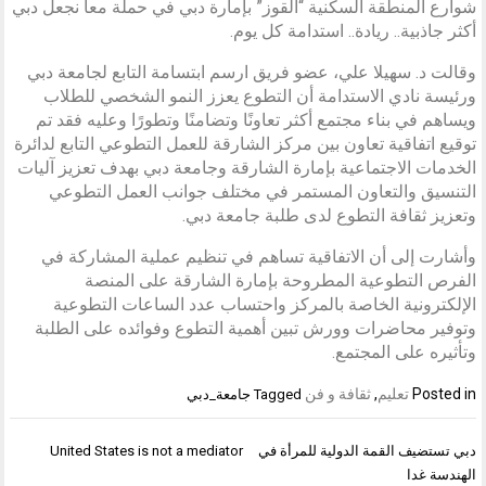
شوارع المنطقة السكنية “القوز” بإمارة دبي في حملة معاً نجعل دبي
أكثر جاذبية.. ريادة.. استدامة كل يوم.
وقالت د. سهيلا علي، عضو فريق ارسم ابتسامة التابع لجامعة دبي
ورئيسة نادي الاستدامة أن التطوع يعزز النمو الشخصي للطلاب
ويساهم في بناء مجتمع أكثر تعاونًا وتضامنًا وتطورًا وعليه فقد تم
توقيع اتفاقية تعاون بين مركز الشارقة للعمل التطوعي التابع لدائرة
الخدمات الاجتماعية بإمارة الشارقة وجامعة دبي بهدف تعزيز آليات
التنسيق والتعاون المستمر في مختلف جوانب العمل التطوعي
وتعزيز ثقافة التطوع لدى طلبة جامعة دبي.
وأشارت إلى أن الاتفاقية تساهم في تنظيم عملية المشاركة في
الفرص التطوعية المطروحة بإمارة الشارقة على المنصة
الإلكترونية الخاصة بالمركز واحتساب عدد الساعات التطوعية
وتوفير محاضرات وورش تبين أهمية التطوع وفوائده على الطلبة
وتأثيره على المجتمع.
Posted in
تعليم
,
ثقافة و فن
Tagged
جامعة_دبي
تصفّح
دبي تستضيف القمة الدولية للمرأة في
United States is not a mediator
المقالات
الهندسة غدا