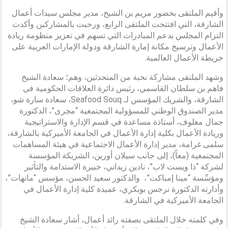
وأقيم الملتقى بحضور مريم بن الشيخ، مدير مجلس سيدات أعمال
الشارقة، التي افتتحت الملتقى الرابع، ورحبت بالمشاركين وأكدت
التزام المجلس بدعم المبادرات التي تسهم في تعزيز منظومة ريادة
الأعمال وترسيخ مكانة إمارة الشارقة ودولة الإمارات العربية على
خريطة الأعمال العالمية.
وشهد الملتقى مشاركة نخبة من المتحدثين، وهم؛ سعادة الشيخ
فاهم بن سلطان القاسمي، رئيس دائرة العلاقات الحكومية في
الشارقة، والشريك المؤسس لـ Seafood Souq، سعادة سارة شو،
مدير الصندوق الوطني للمسؤولية المجتمعية “مجرى”، الدكتورة
جمال معلوف، أستاذة مساعدة في قسم الإدارة والاستراتيجية
وريادة الأعمال بكلية إدارة الأعمال في الجامعة الأميركية بالشارقة،
سلمى غرامة، مدير إدارة الأعمال الاجتماعية في هيئة المساهمات
المجتمعية (معاً)، إلى جانب سيلان أورين، الشريكة المؤسسة
لشركة “ذا ويست لاب”، نادين زيداني، خبيرة الاستدامة والتأثير
ومؤسِّسة “مينا إمباكت”، والدكتور سعيد الحسن، مؤسس “مانهات”،
وأدارته الدكتورة نرجس بوبكري، عميدة كلية إدارة الأعمال في
الجامعة الأميركية في الشارقة.
وفي كلمته خلال الملتقى بصفته رائد أعمال، أشار سعادة الشيخ