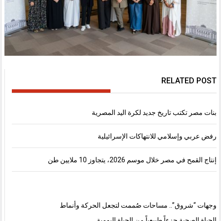
RELATED POST
بنات مصر تكتب تاريخ جديد لكرة اليد المصرية
رفض عربي وإسلامي للانتهاكات الإسرائيلية
إنتاج القمح في مصر خلال موسم 2026، يتجاوز 10 ملايين طن
وجهات “شروق”.. مساحات صُممت لتجعل الحركة وأنماط
الحياة الصحية جزءاً طبيعياً من الحياة اليومية