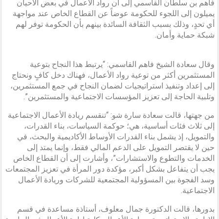
فاهم بن سلطان القاسمي إلى أن رواد الأعمال في بعض الأحيان
يميلون إلى اللجوء للحكومة عوضاً عن القطاع الخاص عند مواجهة
أي تحدٍ، وذلك بسبب الثقافة السائدة بينهم بأن الحكومة توفر لهم
شبكة حماية وأمان.
وقال سعادة الشيخ فاهم القاسمي: “يرتبط هذا النجاح بتوعية
المستثمرين أكثر من توعية رواد الأعمال، فهناك دخل كافٍ ونحتاج
إلى إعداد وتنفيذ استراتيجيات لضمان النجاح في جمع المستثمرين،
وتلبية الحاجة إلى تعزيز المؤسسات الاجتماعية والمستثمرين”.
من جهتها، قالت سعادة سارة شو: “تنقسم ريادة الأعمال الاجتماعية
إلى ثلاث فئات أساسية، هي؛ حوكمة السياسات، بناء القدرات،
والتمويل، إذ يشمل بناء القدرات الأوساط الأكاديمية والبحث، في
حين لا يقتصر التمويل على الدعم المالي فقط، وإنما يمتد إلى
الخدمات والتطوع والاستشارات”، وأشارت إلى أن القطاع الخاص
يجب أن يتفاعل بشكل أكبر، مؤكدة دور المرأة في تعزيز المجتمعات
وسد الفجوة بين المسؤولية المجتمعية للشركات وريادة الأعمال
الاجتماعية.
بدورها، قالت الدكتورة جمال معلوف، أستاذة مساعدة في قسم