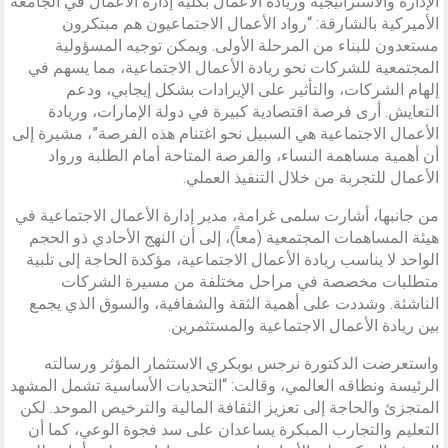
الإدارة والاستراتيجية وريادة الأعمال بكلية إدارة الأعمال في الجامعة
الأميركية بالشارقة: “رواد الأعمال الاجتماعيون هم مبتكرون
مستعدون للبناء من المرحلة الأولى. ويمكن توجيه المسؤولية
المجتمعية للشركات نحو ريادة الأعمال الاجتماعية، مما يسهم في
إلهام الشركات، والتأثير على الإيرادات بشكل إيجابي، ودعم
التعايش. أرى فرصة اقتصادية كبيرة في دولة الإمارات، وريادة
الأعمال الاجتماعية هي السبيل نحو اغتنام هذه الفرصة”، مشيرة إلى
أن أهمية مساهمة النساء، والفرصة المتاحة أمام الطلبة ورواد
الأعمال للتجربة من خلال التنفيذ العملي.
من جانبها، أشارت سلمى غرامة، مدير إدارة الأعمال الاجتماعية في
هيئة المساهمات المجتمعية (معاً)، إلى أن النهج الأحادي ذو الحجم
الواحد لا يناسب ريادة الأعمال الاجتماعية، مؤكدة الحاجة إلى تلبية
متطلبات مخصصة في مراحل مختلفة من مسيرة الشركات
الناشئة. وشددت على أهمية الثقة والشفافية، والسوق الذي يجمع
بين ريادة الأعمال الاجتماعية والمستثمرين.
واستعرضت الدكتورة نرجس بوبكري الاستثمار المؤثر ورسالته
الرئيسة ونطاقه العالمي، وقالت: “التحديات الأساسية تشمل المشهد
المتجزئ والحاجة إلى تعزيز الثقافة المالية والترخيص الموحد. لكن
التعليم والتجارب المبكرة يساعدان على سد فجوة الوعي، كما أن