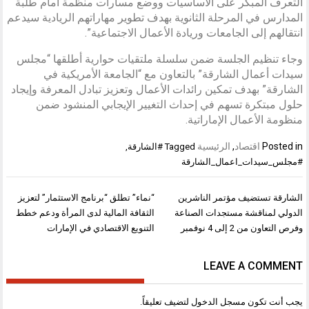
التعرف المبكر على الأساسيات ووضع مسارات منظمة أمام طلبة
المدارس في المرحلة الثانوية بهدف تطوير مهاراتهم الريادية سيدعم
انتقالهم إلى الجامعات وريادة الأعمال الاجتماعية”.
وجاء تنظيم الجلسة ضمن سلسلة ملتقيات حوارية أطلقها “مجلس
سيدات أعمال الشارقة” بالتعاون مع “الجامعة الأمريكية في
الشارقة” بهدف تمكين رائدات الأعمال وتعزيز تبادل المعرفة وإيجاد
حلول مبتكرة تسهم في إحداث التغيير الإيجابي المنشود ضمن
منظومة الأعمال الإماراتية.
Posted in
اقتصاد
,
الرئيسية
Tagged
#الشارقة
,
#مجلس_سيدات_اعمال_الشارقة
تصفّح
الشارقة تستضيف مؤتمر الناشرين
“نماء” تطلق “برنامج الاستثمار” لتعزيز
المقالات
الدولي لمناقشة مستجدات الصناعة
الثقافة المالية لدى المرأة ودعم خطط
وفرص التعاون من 2 إلى 4 نوفمبر
التنويع الاقتصادي في الإمارات
LEAVE A COMMENT
يجب أنت تكون
مسجل الدخول
لتضيف تعليقاً.