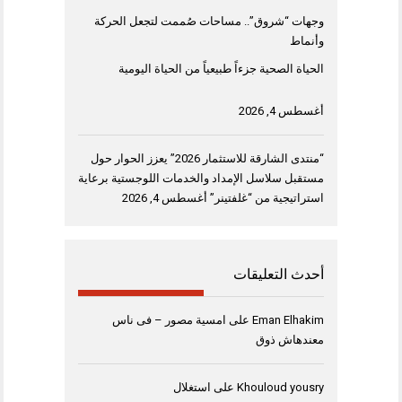
وجهات “شروق”.. مساحات صُممت لتجعل الحركة
وأنماط
الحياة الصحية جزءاً طبيعياً من الحياة اليومية
أغسطس 4, 2026
“منتدى الشارقة للاستثمار 2026” يعزز الحوار حول
مستقبل سلاسل الإمداد والخدمات اللوجستية برعاية
استراتيجية من “غلفتينر”
أغسطس 4, 2026
أحدث التعليقات
Eman Elhakim
على
امسية مصور – فى ناس
معندهاش ذوق
Khouloud yousry
على
استغلال