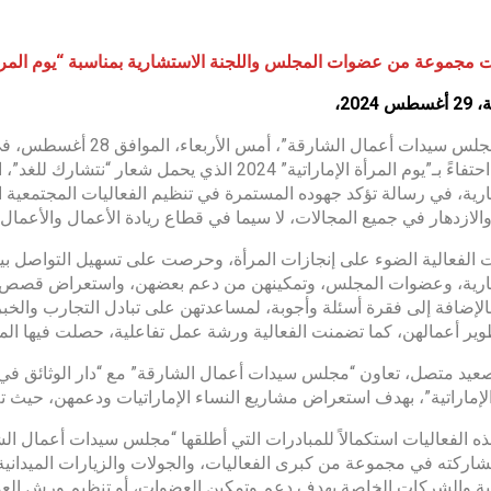
 مجموعة من عضوات المجلس واللجنة الاستشارية بمناسبة “يوم المرأة 
 2024،
نظم “مجلس سيدات أعمال ا
تفاعلياً احتفاءً بـ”يوم المرأة الإماراتية” 2024 
رية، في رسالة تؤكد جهوده المستمرة في تنظيم الفعاليات المجتمعية ا
والازدهار في جميع المجالات، لا سيما في قطاع ريادة الأعمال والأعمال.
لفعالية الضوء على إنجازات المرأة، وحرصت على تسهيل التواصل بين
ارية، وعضوات المجلس، وتمكينهن من دعم بعضهن، واستعراض قصص نجا
بالإضافة إلى فقرة أسئلة وأجوبة، لمساعدتهن على تبادل التجارب وا
ير أعمالهن، كما تضمنت الفعالية ورشة عمل تفاعلية، حصلت فيها الم
يد متصل، تعاون “مجلس سيدات أعمال الشارقة” مع “دار الوثائق في 
ماراتية”، بهدف استعراض مشاريع النساء الإماراتيات ودعمهن، حيث تم اختيار 6 سيدات أعمال لعرض تجارب
ذه الفعاليات استكمالاً للمبادرات التي أطلقها “مجلس سيدات أعمال ال
اركته في مجموعة من كبرى الفعاليات، والجولات والزيارات الميدانية
ة والشركات الخاصة بهدف دعم وتمكين العضوات، أو تنظيم ورش العمل 