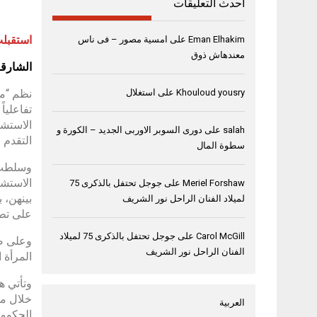
أحدث التعليقات
استقبلت
Eman Elhakim
على
امسية مصور – فى ناس
معندهاش ذوق
الشارقة، 29 أغسطس
Khouloud yousry
على
استغلال
الاستشا
salah
على
دورى السوبر الاوربى الجديد – الكورة و
التقدم 
سطوة المال
وسلطت ا
الاستش
Meriel Forshaw
على
جوجل تحتفل بالذكرى 75
بينهن، 
لميلاد الفنان الراحل نور الشريف
على تطو
Carol McGill
على
جوجل تحتفل بالذكرى 75 لميلاد
وعلى صع
الفنان الراحل نور الشريف
المرأة الإ
وتأتي ه
خلال مش
العربية
الحكومي