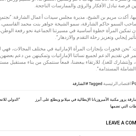
هن فرصة تبادل الأفكار والرؤى والممارسات الناجحة.
ها، أكدت مريم بن الشيخ، مديرة مجلس سيدات أعمال الشارقة: “نجتمع اليو
احب السمو حاكم الشارقة، سمو الشيخة جواهر بنت محمد القاسمي، ا
ن تمكين المرأة خطوة أساسية في مسيرتنا الجماعية نحو رفعة الوطن، ح
ثير إيجابي وتعزيز رحلة التقدم والازدهار”.
 “نحن فخورات بإنجازات المرأة الإماراتية في مختلف المجالات، فهي ل
 في تقديم الدعم لجميع نسائنا الإماراتيات وتمكينهن من دعم بعضهن و
، و(نتشارك للغد)، للارتقاء ببعضنا، فمعاً سنتمكن من بناء مستقبل مستدام
 الشاملة المستدامة”.
Po
اقتصاد
,
الرئيسية
Tagged
#الشارقة
رقة يزور مكتبة الأمبروزيانا الإيطالية في ميلانو ويطلع على أبرز
“الدولي للاتصال الحكومي 2024” يضع 
ات
ات التي تضمها
LEAVE A CO