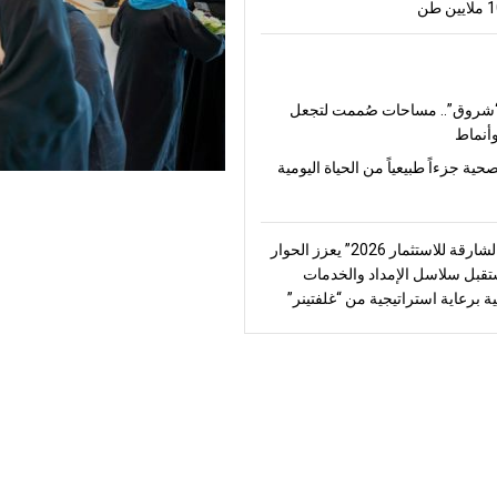
شروق”.. مساحات صُممت لتجعل
أنماط
صحية جزءاً طبيعياً من الحياة اليومية
“منتدى الشارقة للاستثمار 2026” يعزز الحوار
قبل سلاسل الإمداد والخدمات
ة برعاية استراتيجية من “غلفتينر”