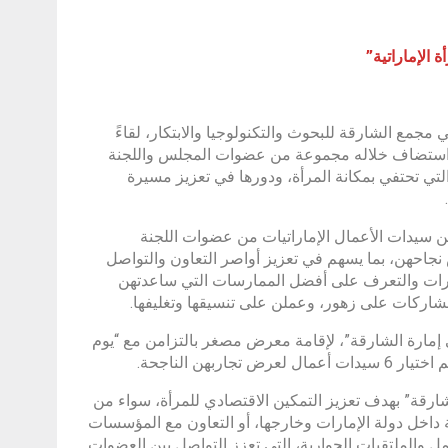
الإماراتية”
لشارقة”، أمس الأربعاء، الموافق 28 أغسطس، في مجمع الشارقة للبحوث والتكنولوجيا والابتكار، لقاءً
الذي يحمل شعار “نتشارك للغد”، استضاف خلاله مجموعة من عضوات المجلس واللجنة
لتي تحتفي بمكانة المرأة، ودورها في تعزيز مسيرة
 سيدات الأعمال الإماراتيات من عضوات اللجنة
حهن، بما يسهم في تعزيز أواصر التعاون والتواصل
لخبرات والتعرف على أفضل الممارسات التي ساعدتهن
شاركات على زهور، وعملن على تنسيقها وتغليفها.
إمارة الشارقة”، لإقامة معرض مصغر بالتزامن مع “يوم
هن الناجحة.
شارقة” بهدف تعزيز التمكين الاقتصادي للمرأة، سواء من
 داخل دولة الإمارات وخارجها، أو التعاون مع المؤسسات
والملتقيات الحوارية، التي تعزز التواصل بين العضوات