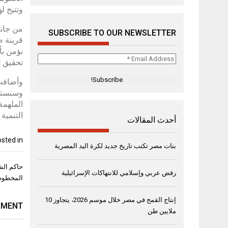
وتتيح ل
من جانب
SUBSCRIBE TO OUR NEWSLETTER
قرينة ص
نؤمن بأ
Email
تحقيق تأ
Address
*
وأضافت:
وسنستمر
الملهمة
التنمية
أحدث المقالات
sted in
بنات مصر تكتب تاريخ جديد لكرة اليد المصرية
تصفّح
حاكم الشا
رفض عربي وإسلامي للانتهاكات الإسرائيلية
المقال
المخطوط
إنتاج القمح في مصر خلال موسم 2026، يتجاوز 10
MMENT
ملايين طن