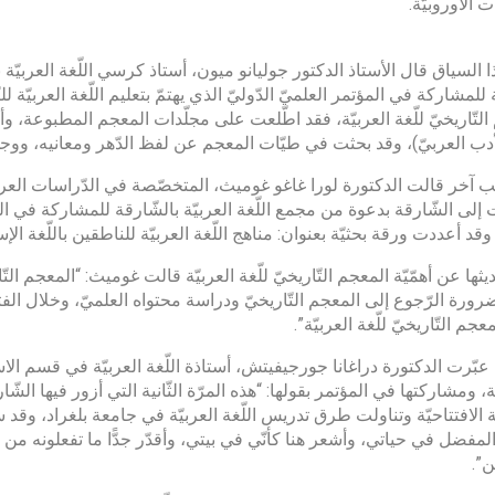
 الأوروبيّة.
 السياق قال الأستاذ الدكتور جوليانو ميون، أستاذ كرسي اللّغة العربيّة 
لمشاركة في المؤتمر العلميّ الدّوليّ الذي يهتمّ بتعليم اللّغة العربيّة
التّاريخيّ للّغة العربيّة، فقد اطّلعت على مجلّدات المعجم المطبوعة، وأن
دب العربيّ)، وقد بحثت في طيّات المعجم عن لفظ الدّهر ومعانيه، ووجد
 آخر قالت الدكتورة لورا غاغو غوميث، المتخصّصة في الدّراسات العربيّة
لى الشّارقة بدعوة من مجمع اللّغة العربيّة بالشّارقة للمشاركة في المؤت
وقد أعددت ورقة بحثيّة بعنوان: مناهج اللّغة العربيّة للناطقين باللّغة ال
ها عن أهمّيّة المعجم التّاريخيّ للّغة العربيّة قالت غوميث: “المعجم التّ
بضرورة الرّجوع إلى المعجم التّاريخيّ ودراسة محتواه العلميّ، وخلال ا
جم التّاريخيّ للّغة العربيّة”.
 عبّرت الدكتورة دراغانا جورجيفيتش، أستاذة اللّغة العربيّة في قسم ال
، ومشاركتها في المؤتمر بقولها: “هذه المرّة الثّانية التي أزور فيها الش
ّة الافتتاحيّة وتناولت طرق تدريس اللّغة العربيّة في جامعة بلغراد، وقد 
مفضل في حياتي، وأشعر هنا كأنّي في بيتي، وأقدّر جدًّا ما تفعلونه من أج
ن”.