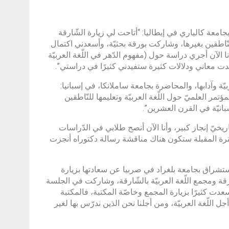
بجامعة كالياري في إيطاليا: “أتاحت لي زيارة الشّارقة
 للنّاطقين بغيرها، وشاركت بورقة بحثيّة، وأسعدني اكتمال
ا الآن أجري دراسة حول (مفهوم الدّهر في اللّغة العربيّة
ت معاني ودلالات كثيرة ستفيدني كثيرًا في دراستي”.
 وآدابها، والمحاضرة بجامعة ساملانكا، في إسبانيا:
مر العلميّ حول اللّغة العربيّة وتعليمها للنّاطقين
إسبانيّة في القرن العشرين”.
اريخيّ إنجاز كبير، وأنا الآن أنصح طلابي في الدّراسات
لفترة المقبلة ستكون هناك مناقشة رسالة دكتوراه أنجزت
استشراق بجامعة بلغراد في صربيا عن سعادتها بزيارة
ّارقة ومجمع اللّغة العربيّة بالشّارقة، وشاركت في الجلسة
سعدت كثيرًا بزيارة المجمع وخاصّة المكتبة، فالمكتبة
ل اللّغة العربيّة، ومن أجلنا نحن الذين ندرّس بها لغير