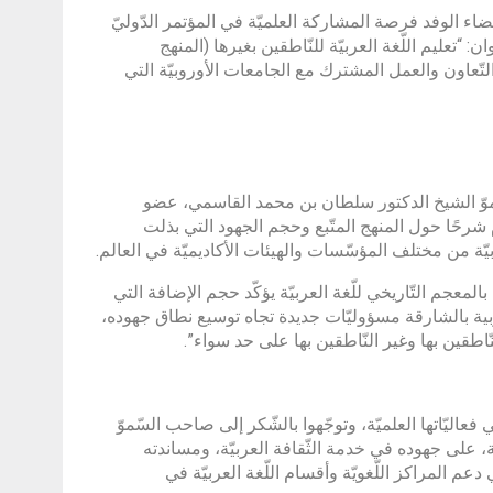
عضاء الوفد فرصة المشاركة العلميّة في المؤتمر الدّوليّ
: “تعليم اللّغة العربيّة للنّاطقين بغيرها (المنهج
ّعاون والعمل المشترك مع الجامعات الأوروبيّة التي
وّ الشيخ الدكتور سلطان بن محمد القاسمي، عضو
م شرحًا حول المنهج المتّبع وحجم الجهود التي بذلت
عربيّة من مختلف المؤسّسات والهيئات الأكاديميّة في العالم.
بالمعجم التّاريخي للّغة العربيّة يؤكّد حجم الإضافة التي
ربية بالشارقة مسؤوليّات جديدة تجاه توسيع نطاق جهوده،
ّاطقين بها وغير النّاطقين بها على حد سواء”.
عاليّاتها العلميّة، وتوجّهوا بالشّكر إلى صاحب السّموّ
لى جهوده في خدمة الثّقافة العربيّة، ومساندته
دعم المراكز اللّغويّة وأقسام اللّغة العربيّة في