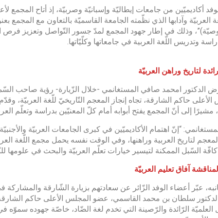
وفد أكاديميّين من جامعات إيطاليّة وإسبانيّة وصربيّة، إذ أتاح المجمع لأ
ة العربيّة وآدابها الذي نظّمته الجامعة القاسميّة بالتعاون مع المجمع بعنوان
يّة)”، وذلك في إطار جهود المجمع لمدّ جسور التّواصل وتعزيز فرص الت
اسة وتدريس اللّغة العربية في جامعاتها وكلّيّاتها.
ئدة لتاريخ وراهن العربيّة
 الدكتور امحمد صافي المستغانمي -خلال الزّيارة- رؤية صاحب السّم
الأعلى حاكم الشارقة، تجاه إنجاز المعجم التّاريخيّ للّغة العربيّة، وقدّ
 مشيرًا إلى أنّ المجمع يفتح أبوابه أمام كلّ المعنيّين بدراسة وتعلّم ال
ستغانمي: “إنّ اهتمام الأكاديميّين في كبرى الجامعات العربيّة والأجنبيّة 
المعجم لتاريخ العربية وراهنها، وفي الوقت نفسه يحمل مجمع اللّغة الع
كافّة السّبل الممكنة لتيسير خيارات تعلّم العربيّة والبحث في علومها للن
ناقشة آفاق تعليم العربيّة
ه، عبّر أعضاء الوفد الزّائر عن سعادتهم بزيارة الشّارقة والمشاركة في ف
لدكتور سلطان بن محمد القاسمي، عضو المجلس الأعلى حاكم الشارقة، ع
العلميّة الرّائدة والرّصينة التي تخدم لغة الضّاد، خاصّة جهوده سموّه في 