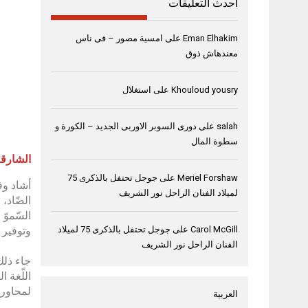
أحدث التعليقات
Eman Elhakim
على
امسية مصور – فى ناس
معندهاش ذوق
Khouloud yousry
على
استغلال
salah
على
دورى السوبر الاوربى الجديد – الكورة و
سطوة المال
الشارقة، 21 يناير
Meriel Forshaw
على
جوجل تحتفل بالذكرى 75
أشاد وفد
لميلاد الفنان الراحل نور الشريف
الضّاد،
السّموّ
Carol McGill
على
جوجل تحتفل بالذكرى 75 لميلاد
وتوفير 
الفنان الراحل نور الشريف
جاء ذلك
اللّغة 
لمحاور ا
العربية