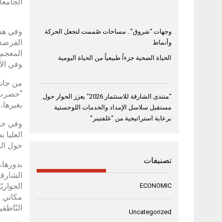
الجامعات
وفي هذا
وجهات “شروق”.. مساحات صُممت لتجعل الحركة
الفرصة ل
وأنماط
المعجم 
الحياة الصحية جزءاً طبيعياً من الحياة اليومية
وفي الأ
من جانب
“حضرت إ
“منتدى الشارقة للاستثمار 2026” يعزز الحوار حول
بغيرها، 
مستقبل سلاسل الإمداد والخدمات اللوجستية
برعاية استراتيجية من “غلفتينر”
وفي حديث
العليا 
حول المع
تصنيفات
بدورها،
الشارقة
الحواري
ECONOMIC
مكاني ال
النّاطقي
Uncategorized