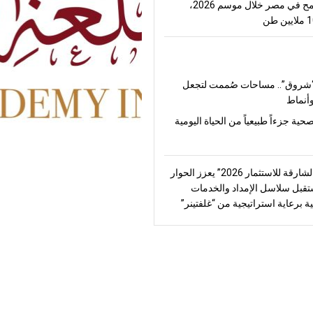
إنتاج القمح في مصر خلال موسم 2026،
شروق”.. مساحات صُممت لتجعل
أنماط
صحية جزءاً طبيعياً من الحياة اليومية
“منتدى الشارقة للاستثمار 2026” يعزز الحوار
قبل سلاسل الإمداد والخدمات
ة برعاية استراتيجية من “غلفتينر”