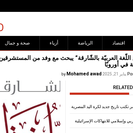
رفض عربي وإسلامي للانته
O
اقتصاد
الرياضة
أزياء
صحة و جمال
للّغة العربيّة بالشّارقة” يبحث مع وفد من المستشرقين ا
ة في أوروبّا
Mohamed awad
Po
يناير 21, 2025
by
RELATED
 تكتب تاريخ جديد لكرة اليد المصرية
 وإسلامي للانتهاكات الإسرائيلية