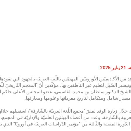
 2025
 من الأكاديميّين الأوروبيّين المهتمّين باللّغة العربيّة بالجهود التي يقو
 وتيسير السّبل لتعليم غير الناطقين بها، مؤكّدين أنّ “المعجم التّاريخيّ
 الشيخ الدكتور سلطان بن محمد القاسمي، عضو المجلس الأعلى حاكم الشا
مصدر شامل ومتكامل لتاريخ مفرداتها وعلومها ومعارفها.
 خلال زيارة الوفد لمقرّ “مجمع اللّغة العربيّة بالشّارقة”، استقبلهم خل
العربية بالشّارقة، وعدد من أعضاء الهيئتين العلميّة والإداريّة في المجم
لدّورة المقبلة والثّالثة من “مؤتمر الدّراسات العربيّة في أوروبّا” الذي