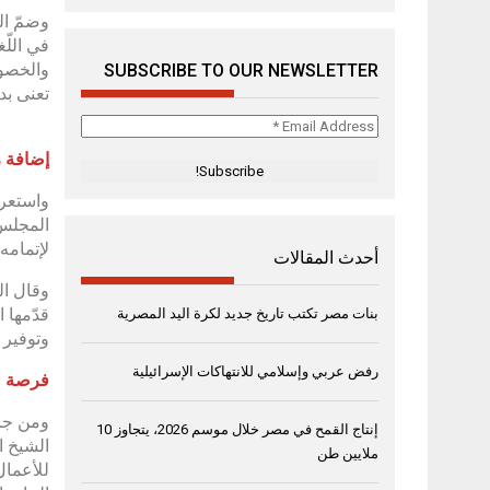
وضمّ ال
في اللّغ
والخصوص
SUBSCRIBE TO OUR NEWSLETTER
تعنى بدر
Email
Address
إضافة را
*
واستعرض
المجلس 
لإتمامه،
أحدث المقالات
وقال الم
قدّمها 
بنات مصر تكتب تاريخ جديد لكرة اليد المصرية
وتوفير 
رفض عربي وإسلامي للانتهاكات الإسرائيلية
فرصة لم
ومن جانب
إنتاج القمح في مصر خلال موسم 2026، يتجاوز 10
الشيخ ا
ملايين طن
للأعمال 