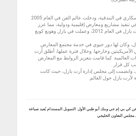
درست دونيا جوتوايس إدارة الأعمال الدولية في جامعة فيينا وفي جامعة كافوسكاري في البندقية، ودخلت عالم الفن في العام 2005
 تنفيذ مشاريع ومعارض إقليمية ودولية، مما عزز
مكانة المتحف كمكان رائد للفن والتصميم والهندسة المعمارية. انضمت إلى آرت بازل في العام 2012، وعملت في بازل وهونغ كونغ
ازل، وكان لها دور حيوي في خدمة مجتمع المعارض
لأمريكيتين وخارجها. وخلال فترة عملها، أطلق آرت
ات العالمية. كما قامت بتعزيز الروابط مع المعارض
ب كل قرار .
لمعارض، وانضمت إلى مجلس إدارة آرت بازل، حيث كانت
لآرت بازل حول العالم.
ن كي بي إم جي وبنك أبو ظبي الأول: التمويل المستدام يُعيد صياغة
مجلس التعاون الخليجي