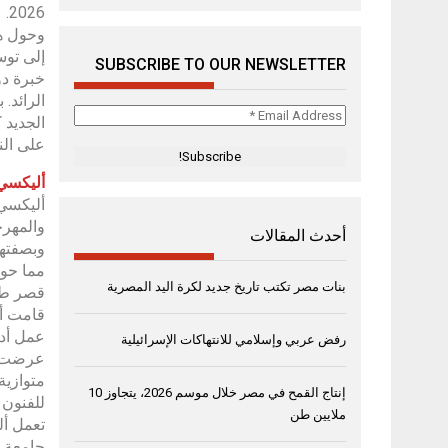
2026.
وحول هذ
إلى توس
SUBSCRIBE TO OUR NEWSLETTER
خبرة دو
الرائد. 
Email
الجديد 
Address
على الن
*
أليكسي
أليكسي 
والمهرجان
أحدث المقالات
مما حول
بنات مصر تكتب تاريخ جديد لكرة اليد المصرية
قصر طوك
رفض عربي وإسلامي للانتهاكات الإسرائيلية
عرضت مش
إنتاج القمح في مصر خلال موسم 2026، يتجاوز 10
للفنون (2021)
ملايين طن
تعمل أل
جامعة ن