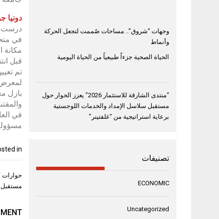
دونيا ج
وجهات “شروق”.. مساحات صُممت لتجعل الحركة
في متحف
وأنماط
الحياة الصحية جزءاً طبيعياً من الحياة اليومية
قبل انتقا
تم تعيي
لمعرض آ
بازل مع
“منتدى الشارقة للاستثمار 2026” يعزز الحوار حول
والمقتن
مستقبل سلاسل الإمداد والخدمات اللوجستية
برعاية استراتيجية من “غلفتينر”
مسؤولة 
sted in
تصنيفات
تصفّح
حوارات “
ECONOMIC
المقال
مستقبل ا
Uncategorized
MMENT