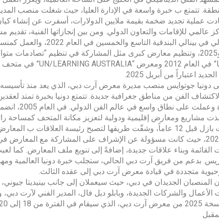
ت عملية تجديد ضخمة بقيمة ملايين الدولارات، أسفرت عن إنشاء كيان
ز عالمي للإقامات والتعاون الدولي. ومن بين إنجازاتها الفنية، تقديم 
الأسترالي في بينالي البندق
2015 و2025، وتنظيم معارض كبرى مثل المشاركة في تنظيم “تصادمات مت
جديد اعتباراً من أبريل 2025.
 لاكتشاف الفن من مناطق جغرافية جديدة. تتمتع دونيا بخبرة تمتد لعقد
المتحدة وعملت
ت مشاريع ومعارض إقليمية ودولية لتعزيز مكانة المتحف كمساحة رائدة 
في آرت بازل قبل 12 عاماً، وشقّت طريقها لتصبح رئيسة العلاقات 
العام 2022، حيث كانت مسؤولة عن الإشراف على المشاركة مع المعارض ف
ت القائمة وبناء علاقات جديدة، إضافةً إلى تنويع ملف المعارض. كما لعب
ريس. بدعم من فريق آرت دبي الحالي، ستجلب خبرة دونيا العالمية ومهار
وحيوية متجددة في قيادة معرض آرت دبي إلى عقده الثالث.
المنصبان الجديدان في دبي، حيث سيعملان إلى جانب بينيديتا جيوني، ا
الأعمال والشركات الجديدة، وبابلو ديل فال، المدير الفني لآرت دبي، و
لمقبل