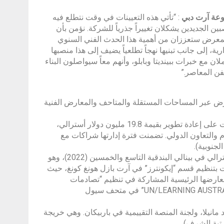
وعة آرت دبي
: “تأتي هذه التعيينات في وقت نتطلع فيه
ن الجديدين يشكلان تغييراً جذرياً للشركة. نؤمن بأن
 المعرض ستعززان من أهمية هذا الحدث الفني السنوي
ارية، إلى جانب تبنيها نهجاً تطلعياً يضيف إلى هذا منصبها
ان مع خبرات ببينديتا وبابلو، وأنهم معاً سيواصلون البناء
فن المعاصر.”
رض عبر المساحات المستقلة والمتاحف والمعارض الفنية
وبصفتها مدير تنفيذي لمعرض “آرت سبيس” في سيدني (2013–2024)، أشرفت على إعادة تطوير بقيمة 19.8 مليون دولار أسترالي،
والتعاون الدولي. تضمنت فترة إدارتها شراكات مع
جنوبية).
قامت أليكسي بتنسيق مشروع “ديزاستريس” لماركو فوسيناتو في الجناح الأسترالي في بينالي البندقية التاسع والخمسين (2022)، وهو
يل الأمد نال استحسان النقاد. وبين عامي 2015 إلى 2025، قامت بتنظيم قسم “إيكونترز” في آرت بازل هونغ كونغ، حيث
معارضها الرئيسية المشاركة في تنظيم “تصادمات
متوازية: البينالي الثاني عشر للفن المعاصر في أديلايد” (2012) ومعرض ” UN/LEARNING AUSTRALIA” في متحف سيول
يلا، ولجنة المنصة التقييمية في باربيكان. وهي خريجة
تبة الشرف).