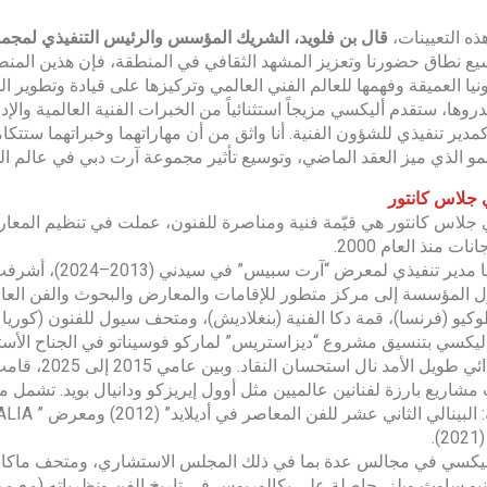
ه التعيينات،
قال بن فلويد، الشريك المؤسس والرئيس التنفيذي لمجم
يع نطاق حضورنا وتعزيز المشهد الثقافي في المنطقة، فإن هذين المنصبي
نيا العميقة وفهمها للعالم الفني العالمي وتركيزها على قيادة وتطوير
بدروها، ستقدم أليكسي مزيجاً استثنائياً من الخبرات الفنية العالمية والإد
كمدير تنفيذي للشؤون الفنية. أنا واثق من أن مهاراتهما وخبراتهما ستتكامل
مو الذي ميز العقد الماضي، وتوسيع تأثير مجموعة آرت دبي في عالم ال
 جلاس كانتور
جلاس كانتور هي قيّمة فنية ومناصرة للفنون، عملت في تنظيم المعا
ات منذ العام 2000.
 المؤسسة إلى مركز متطور للإقامات والمعارض والبحوث والفن العام 
يو (فرنسا)، قمة دكا الفنية (بنغلاديش)، ومتحف سيول للفنون (كوريا ال
عمل أدائي طو
اريع بارزة لفنانين عالميين مثل أوول إيريزكو ودانيال بويد. تشمل 
.
يكسي في مجالس عدة بما في ذلك المجلس الاستشاري، ومتحف ماكاد مان
يو ساوث ويلز، حاصلة على بكالوريوس في تاريخ الفن ونظرياته (مع مر