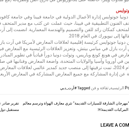
وتوايس
 الفنون التطبيقية في فيينا، حيث عملت عن كثب مع مدير المتحف في
لها إلى نيويورك في العام 2018.
ن دونيا جوتوايس كرئيسة إقليمية لعلاقات المعارض لأمريكا في آرت ب
رت بازل في ميامي بيتش، وتعزيز العلاقات الرئيسية مع المعارض في ا
ارض في هونغ كونغ وباريس، وتولت دونيا دوراً قيادياً في تطوير المبادر
ين في أوروبا وآسيا والولايات المتحدة، واضعة المعارض وفنانيها في صل
في العام 2024، تمت ترقيتها إلى منصب جديد كمدير عالمي لعلاقات ا
عن إدارة المشاركة مع جميع المعارض المشاركة في المعارض الأربعة 
Po
الرئيسية
,
ثقافة و فن
Tagged
#آرت_دبي
مهرجان الشارقة للسيارات القديمة” تثري معارف الهواة وترسم معالم
تقرير صادر ع
ات
لمركبات القديمة￼
مستقبل دول 
LEAVE A CO