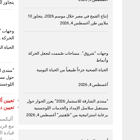
يتجاوز 10 ملايين طن
إنتاج القمح في مصر خلال موسم 2026، يتجاوز 10
ملايين طن
أغسطس 4, 2026
وجهات “
الحركة و
الحياة ال
وجهات “شروق”.. مساحات صُممت لتجعل الحركة
وأنماط
الحياة الصحية جزءاً طبيعياً من الحياة اليومية
حول مست
اللوجستي
أغسطس 4, 2026
تعيين أ
“منتدى الشارقة للاستثمار 2026” يعزز الحوار حول
تعيين د
مستقبل سلاسل الإمداد والخدمات اللوجستية
برعاية استراتيجية من “غلفتينر”
أغسطس 4, 2026
أليكسي 
مع فريق
قيادة ا
ويبرز ا