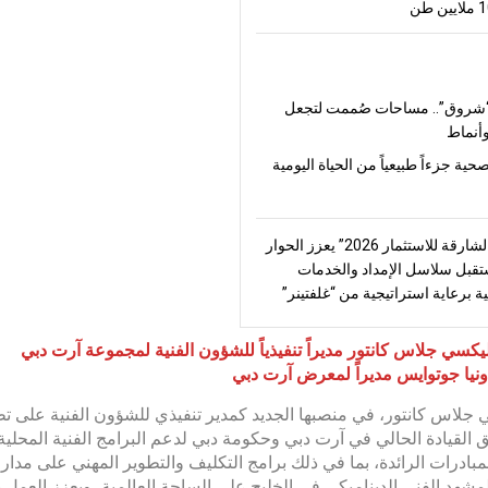
شروق”.. مساحات صُممت لتجعل
أنماط
صحية جزءاً طبيعياً من الحياة اليومية
“منتدى الشارقة للاستثمار 2026” يعزز الحوار
قبل سلاسل الإمداد والخدمات
ة برعاية استراتيجية من “غلفتينر”
ليكسي جلاس كانتور مديراً تنفيذياً للشؤون الفنية لمجموعة آرت دبي
ونيا جوتوايس مديراً لمعرض آرت دبي
جلاس كانتور، في منصبها الجديد كمدير تنفيذي للشؤون الفنية على ت
 القيادة الحالي في آرت دبي وحكومة دبي لدعم البرامج الفنية المحلية 
لمبادرات الرائدة، بما في ذلك برامج التكليف والتطوير المهني على مدار
لمشهد الفني الديناميكي في الخليج على الساحة العالمية، ويعزز العمل