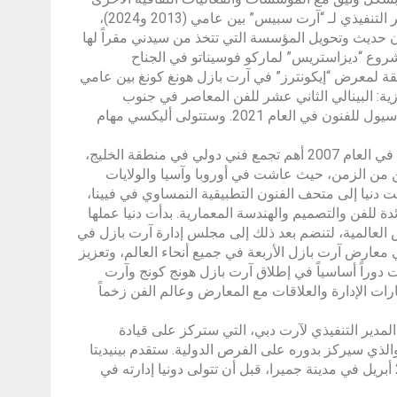
في المنطقة. تتمتع ب خبرة واسعة في الإدارة العليا، حيث شغلت منصب المدير التنفيذي لـ “آرت سبيس” بين عامي (2013 و2024)،
 حديث وتحويل المؤسسة التي تتخذ من سيدني مقراً لها
مشروع “ديزاستريس” لماركو فوسيناتو في الجناح
ية التاسع والخمسين في العام 2022، والعمل كمنسقة لمعرض “إيكونترز” في آرت بازل هونغ كونغ بين عامي
وازية: البينالي الثاني عشر للفن المعاصر في جنوب
أستراليا” في العام 2012 ومعرض “UN/LEARNING AUSTRALIA” في متحف سيول للفنون في العام 2021. وستتولى أليكسي مهام
وستتولى دونيا جوتوايس منصب مديرة معرض آرت دبي، الذي يعد منذ تأسيسه في العام 2007 أهم تجمع فني دولي في منطقة الخليج،
ين من الزمن، حيث عاشت في أوروبا وآسيا والولايات
 على نطاق واسع في عالم الفن الدولي. في العام 2005، انضمت دنيا إلى متحف الفنون التطبيقية النمساوي في فيينا،
للفن والتصميم والهندسة المعمارية. بدأت دنيا عملها
ب المعارض العالمية، لتنضم بعد ذلك إلى مجلس إدارة آرت بازل في
ي معارض آرت بازل الأربعة في جميع أنحاء العالم، وتعزيز
ت دوراً أساسياً في إطلاق آرت بازل هونج كونج وآرت
ات الإدارة والعلاقات مع المعارض وعالم الفن زخماً
لمدير التنفيذي لآرت دبي، التي ستركز على قيادة
الذي سيركز بدوره على الفرص الدولية. ستقدم بينيديتا
وبابلو نسخة 2025 من معرض آرت دبي، الذي سيقام في الفترة من 18 إلى 20 أبريل في مدينة جميرا، قبل أن تتولى دونيا إدارته في