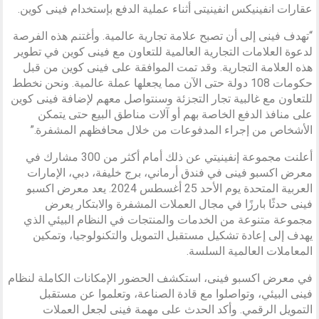
عقارات انفينيكس انفينيتى أثناء عملية الدفع بإستخدام فينى كوين.
“تهدف فينى إلى أن تصبح علامة تجارية عالمية. وأغتنم هذه الفرصة
لدعوة العلامات التجارية العالمية للتعاون مع فينى كوين في تطوير
هذه العلامة التجارية. وقد تمت الموافقة على فينى كوين من قبل
حكومات 108 دولة حتى الآن مما يجعلها عملة عالمية. ونحن نخطط
للتعاون مع غالبية تجار التجزئة وسنتواصل معهم لإضافة فينى كوين
على منافذ الدفع الخاصة بهم أو آلات مناطق البيع حتى يتمكن
الأشخاص من إجراء المدفوعات من خلال محافظهم المشفرة.”
أعلنت مجموعة إنفينيتي عن ذلك أمام أكثر من 300 مشارك في
معرض اكسبو فينى في فندق أرماني، برج خليفة، دبي، الإمارات
العربية المتحدة يوم الأحد 25 أغسطس 2024. يعد معرض اكسبو
فينى حدثًا بارزًا في مجال العملات المشفرة والابتكار يعرض
مجموعة متنوعة من الخدمات والمنتجات في النظام البيئي الذي
يهدف إلى إعادة تشكيل مستقبل التمويل والتكنولوجيا، وتمكين
المعاملات العالمية السلسة.
في معرض اكسبو فينى، استكشف الحضور الإمكانات الكاملة لنظام
فينى البيئي، وتواصلوا مع قادة الصناعة، وتعلموا عن مستقبل
التمويل الرقمي. وأكد الحدث على مهمة فينى لجعل العملات