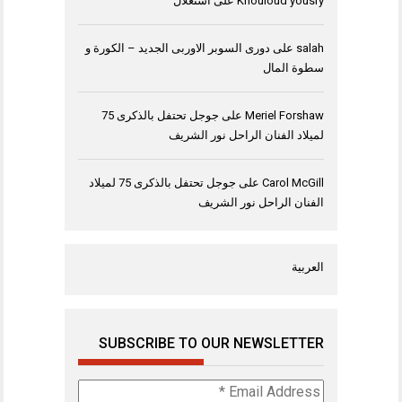
Khouloud yousry
على
استغلال
salah
على
دورى السوبر الاوربى الجديد – الكورة و
سطوة المال
Meriel Forshaw
على
جوجل تحتفل بالذكرى 75
لميلاد الفنان الراحل نور الشريف
Carol McGill
على
جوجل تحتفل بالذكرى 75 لميلاد
الفنان الراحل نور الشريف
العربية
SUBSCRIBE TO OUR NEWSLETTER
Email