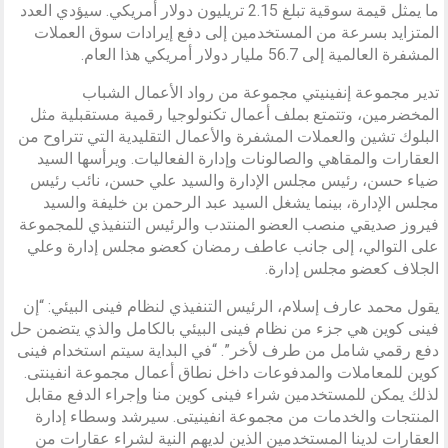
ما يمثل قيمة سوقية تبلغ 2.15 تريليون دولار أمريكي. سيؤدي العدد
المتزايد بسرعة من المستخدمين إلى دفع إيرادات سوق العملات
المشفرة العالمية إلى 56.7 مليار دولار أمريكي هذا العام.
تدير مجموعة إنفينيتي مجموعة من رواد الأعمال الشباب
المخضرمين، وتتمتع بملف أعمال تكنولوجيا رقمية مستقبلية مثل
البلوك تشين والعملات المشفرة والأعمال التقليدية التي تتراوح من
العقارات والمقاهي والصالونات وإدارة الفعاليات. ويرأسها السيد
ضياء حسن، رئيس مجلس الإدارة والسيد علي حسن، نائب رئيس
مجلس الإدارة، بينما يشغل السيد عبد الرحمن بن خليفة والسيد
فيروز صديقي منصب العضو المنتدب والرئيس التنفيذي للمجموعة
على التوالي، إلى جانب عاطف رمضان كعضو مجلس إدارة وعلي
الجلاف كعضو مجلس إدارة.
يقول محمد عارف إسلام، الرئيس التنفيذي لنظام فينى البيئي: “إن
فينى كوين هي جزء من نظام فينى البيئي بالكامل والذي يتضمن حل
دفع رقمي شامل من طرف لأخر”. “في البداية سيتم استخدام فينى
كوين للمعاملات والمدفوعات داخل نطاق أعمال مجموعة انفينتى.
لذلك يمكن للمستخدمين شراء فينى كوين منا وإجراء الدفع مقابل
المنتجات والخدمات من مجموعة انفينيتى. سيرشد وسطاء إدارة
العقارات لدينا المستخدمين الذين لديهم النية لشراء عقارات من