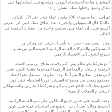
المشفرة متاحة للاستخدام اليومي، وتشجيع تبنى استخدامها على
نطاق واسع، وجعلها عملة مشفرة رائدة.
تم إصدار ما مجموعه 600 مليون عملة فينى حتى الآن للتداول
عالميًا. قال المسؤولون والخبراء‏، عند إطلاق عملة فينى في معرض
اكسبو فينى، إن عملة فينى ستصبح واحدة من العملات الرقمية في
العالم.
وقال السيد ضياء حسن إنه يأمل أن يتبنى عدد متزايد من
المستهلكين والشركات العملة الرقمية الجديدة التي من شأنها
تسريع التحول إلى الاقتصاد الرقمي.
“مع تحركنا نحو نظام بيئي أكثر رقمية، نحتاج إلى تبني العملة
الرقمية واستخدام المحافظ الرقمية المدعومة بتقنية البلوك تشين
التي تجعل النظام البيئي آمنًا. بهذه الطريقة، سننتقل نحو اقتصاد
ومجتمع رقمي. في مجموعة انفينيتى، قررنا استخدام فينى كوين
لجميع معاملات الدفع حتى يتم إلهام شركائنا التجاريين والمستهلكين
لاستخدام العملات الرقمية.”
وحث السيد علي حسن جميع المالكون على تبني العملة الرقمية
الجديدة. وقال: “قبل أن يبدأ الجميع في استخدام عملة فيني كوين
كعملة رقمية بحكم الأمر الواقع، أو “الدولار الرقمي” الجديد، نحث