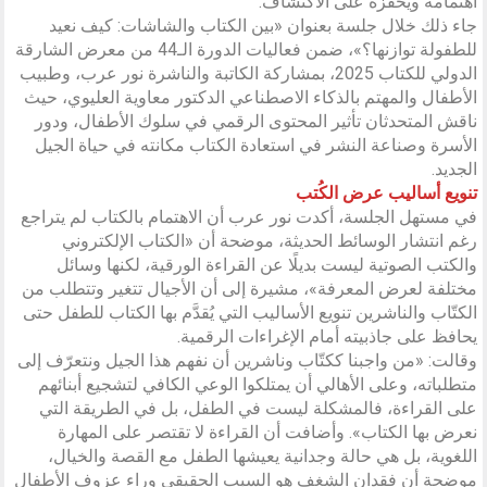
اهتمامه ويحفزه على الاكتشاف.
جاء ذلك خلال جلسة بعنوان «بين الكتاب والشاشات: كيف نعيد
للطفولة توازنها؟»، ضمن فعاليات الدورة الـ44 من معرض الشارقة
الدولي للكتاب 2025، بمشاركة الكاتبة والناشرة نور عرب، وطبيب
الأطفال والمهتم بالذكاء الاصطناعي الدكتور معاوية العليوي، حيث
ناقش المتحدثان تأثير المحتوى الرقمي في سلوك الأطفال، ودور
الأسرة وصناعة النشر في استعادة الكتاب مكانته في حياة الجيل
الجديد.
تنويع أساليب عرض الكُتب
في مستهل الجلسة، أكدت نور عرب أن الاهتمام بالكتاب لم يتراجع
رغم انتشار الوسائط الحديثة، موضحة أن «الكتاب الإلكتروني
والكتب الصوتية ليست بديلًا عن القراءة الورقية، لكنها وسائل
مختلفة لعرض المعرفة»، مشيرة إلى أن الأجيال تتغير وتتطلب من
الكتّاب والناشرين تنويع الأساليب التي يُقدَّم بها الكتاب للطفل حتى
يحافظ على جاذبيته أمام الإغراءات الرقمية.
وقالت: «من واجبنا ككتّاب وناشرين أن نفهم هذا الجيل ونتعرّف إلى
متطلباته، وعلى الأهالي أن يمتلكوا الوعي الكافي لتشجيع أبنائهم
على القراءة، فالمشكلة ليست في الطفل، بل في الطريقة التي
نعرض بها الكتاب». وأضافت أن القراءة لا تقتصر على المهارة
اللغوية، بل هي حالة وجدانية يعيشها الطفل مع القصة والخيال،
موضحة أن فقدان الشغف هو السبب الحقيقي وراء عزوف الأطفال