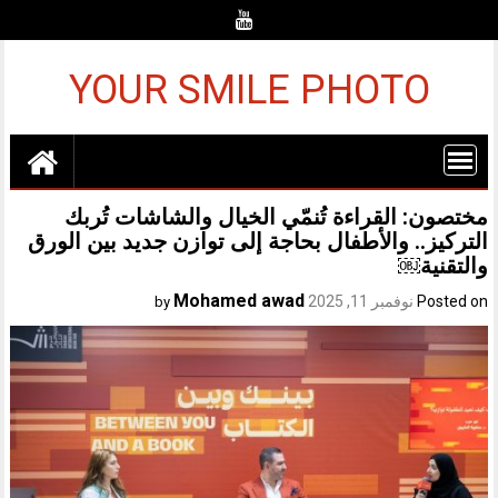
Ski
t
conten
YOUR SMILE PHOTO
مختصون: القراءة تُنمّي الخيال والشاشات تُربك
التركيز.. والأطفال بحاجة إلى توازن جديد بين الورق
والتقنية￼
Mohamed awad
Posted on
نوفمبر 11, 2025
by