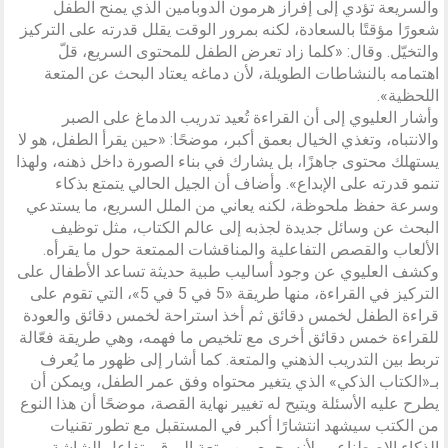
والسريعة تؤدي إلى إفراز هرمون الدوبامين الذي يمنح الطفل
شعورًا مؤقتًا بالسعادة، لكنه بمرور الوقت يقلل قدرته على التركيز
والتخيّل. وقال: «كلما زاد تعرض الطفل للمحتوى السريع، قلّ
اهتمامه بالنشاطات الطويلة، لأن دماغه يعتاد البحث عن المتعة
اللحظية».
وأشار العليوي إلى أن القراءة تُعيد تدريب الدماغ على الصبر
والانتباه، وتغذي الخيال بعمق أكبر، موضحًا: «حين يقرأ الطفل، هو لا
يستهلك محتوى جاهزًا، بل يشارك في بناء الصورة داخل ذهنه، ولهذا
تنمو قدرته على الإبداع». وأضاف أن الجيل الحالي يتمتع بذكاء
وسرعة حفظ ملحوظة، لكنه يعاني من الملل السريع، ما يستدعي
البحث عن وسائل جديدة لجذبه إلى عالم الكتاب، مثل توظيف
الألعاب والقصص التفاعلية والمناقشات الممتعة حول ما يقرأه.
وكشف العليوي عن وجود أساليب طبية حديثة تساعد الأطفال على
التركيز في القراءة، منها طريقة «5 في 5 في 5»، التي تقوم على
قراءة الطفل لخمس دقائق ثم أخذ استراحة لخمس دقائق والعودة
للقراءة خمس دقائق أخرى مع تلخيص ما فهمه، وهي طريقة فعّالة
تربط بين التدريب الذهني والمتعة. كما أشار إلى ظهور ما يُعرف
بـ«الكتاب الذكي» الذي يتغير محتواه وفق عمر الطفل، ويمكن أن
يطرح عليه الأسئلة ويتيح له تغيير نهاية القصة، موضحًا أن هذا النوع
من الكتب سيشهد انتشارًا أكبر في المستقبل مع تطور تقنيات
الذكاء الاصطناعي، لأنه يجمع بين متعة الورق وتفاعل الشاشة.