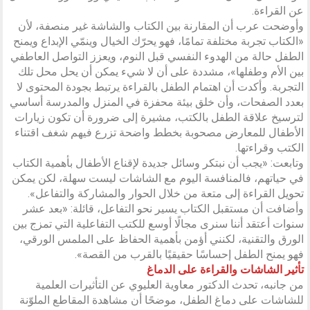
عن القراءة.
وأوضحت عرب أن المقارنة بين الكتاب والشاشة غير منصفة، لأن
«الكتاب تجربة مختلفة تمامًا، فهو يحرّك الخيال وينمّي الإبداع ويمنح
الطفل حالة من الهدوء النفسي قبل النوم، ويعزز التواصل العاطفي
بين الأم وطفلها»، مشددة على أن لا شيء يمكن أن يحل محل تلك
التجربة. وأكدت أن اهتمام الطفل بالقراءة يرتبط بجودة المحتوى لا
بعدد الصفحات، وأن خلق بيئة محفزة في المنزل والمدرسة أساسي
لترسيخ علاقة الطفل بالكتب، مشيرة إلى ضرورة أن تكون زيارات
الأطفال للمعارض مصحوبة بخطط واضحة تزرع فيهم شغف اقتناء
الكتب وقراءتها.
وتابعت: «يجب أن نبتكر وسائل جديدة لإقناع الأطفال بأهمية الكتاب
في حياتهم، فالمنافسة اليوم مع الشاشات ليست سهلة، لكن يمكن
تحويل القراءة إلى متعة من خلال الحوار والمشاركة والتفاعل».
وأضافت أن مستقبل الكتاب يسير نحو التفاعل، قائلة: «بعد عشر
سنوات أعتقد أننا سنرى مجالًا أوسع للكتب التفاعلية التي تمزج بين
الورق والتقنية، لكنني أؤمن بأهمية الحفاظ على الملمس الورقي،
فهو يمنح الطفل إحساسًا حقيقيًا بالقرب من القصة».
تأثير الشاشات والقراءة على الدماغ
من جانبه، تحدث الدكتور معاوية العليوي عن التأثيرات العلمية
للشاشات على دماغ الطفل، موضحًا أن مشاهدة المقاطع الملوّنة