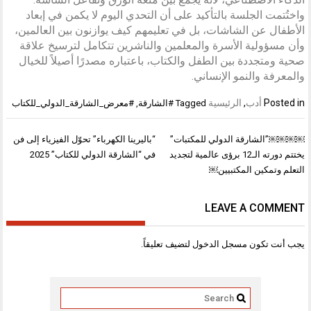
واختُتمت الجلسة بالتأكيد على أن التحدي اليوم لا يكمن في إبعاد
الأطفال عن الشاشات، بل في تعليمهم كيف يوازنون بين العالمين،
وأن مسؤولية الأسرة والمعلمين والناشرين تتكامل لترسيخ علاقة
صحية ومتجددة بين الطفل والكتاب، باعتباره مصدرًا أصيلاً للخيال
والمعرفة والنمو الإنساني.
Posted in
أدب
,
الرئيسية
Tagged
#الشارقة
,
#معرض_الشارقة_الدولي_للكتاب
تصفّح
￼￼￼￼”الشارقة الدولي للمكتبات”
“باليرينا الكهرباء” تحوّل الفيزياء إلى فن
المقالات
يختتم دورته الـ12 برؤى عالمية لتجديد
في “الشارقة الدولي للكتاب” 2025
التعلم وتمكين المكتبيين￼
LEAVE A COMMENT
يجب أنت تكون
مسجل الدخول
لتضيف تعليقاً.