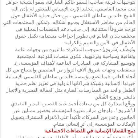
بتوجيهات قرينة صاحب السمو حاكم الشارقة، سمو الشيخة جواهر
بنت محمد القاسمي، لتخليد الإرث الإنساني للمغفور له بإذن الله
الشيخ خالد بن سلطان القاسمي ، من خلال حماية الأطفال حول
العالم من مخاطر الاستغلال بجميع أشكاله، وتمكين المجتمعات التي
تواجه ظروفاً استثنائية، إلى جانب دعم المنظمات المحلية في
مختلف بلدان العالم في تطوير إجراءات مستدامة تكفل حقوق
الأطفال في الأمن والتعليم والكرامة.
وتُوظّف (شروق) -بموجب المذكرة- ما تديره من وجهات عامة
وثقافية وسياحية وترفيهية، لتكون منصات للتوعية المجتمعية
وتوسيع المشاركة في المبادرات الداعمة لأهداف المؤسسة، إذ
تستقطب وجهات شروق آلاف الزوار من المقيمين والسياح من كل
أنحاء العالم، فيما تضع مؤسسة خالد بن سلطان القاسمي الإنسانية
خبرتها الإنسانية وشبكة شراكاتها الدولية في تعزيز نظم حماية
الطفل والحد من الممارسات الضارة مثل العمالة القسرية والاتجار
بالبشر وزواج القُصَّر.
ووقّع المذكرة كل من سعادة أحمد عبيد القصير، المدير التنفيذي
لـ”شروق”، ولوجان مراد، مديرة المؤسسة، بحضور ممثلين عن
الجانبين وعددٍ من الشركاء، تأكيداً على الالتزام المشترك بتحويل
الإمكانات المؤسسية إلى أثرٍ إنساني متنامٍ.
دمج القضايا الإنسانية في الفضاءات الاجتماعية
وأكد سعادة أحمد عبيد القصير أن الأطفال هم جوهر مستقبلنا،