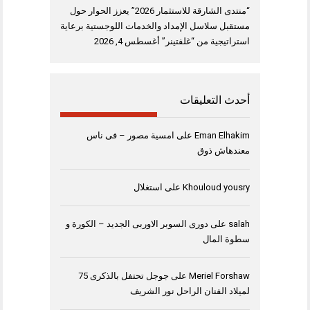
“منتدى الشارقة للاستثمار 2026” يعزز الحوار حول
مستقبل سلاسل الإمداد والخدمات اللوجستية برعاية
استراتيجية من “غلفتينر”
أغسطس 4, 2026
أحدث التعليقات
Eman Elhakim
على
امسية مصور – فى ناس
معندهاش ذوق
Khouloud yousry
على
استغلال
salah
على
دورى السوبر الاوربى الجديد – الكورة و
سطوة المال
Meriel Forshaw
على
جوجل تحتفل بالذكرى 75
لميلاد الفنان الراحل نور الشريف