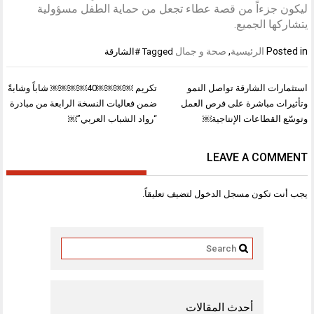
ليكون جزءاً من قصة عطاء تجعل من حماية الطفل مسؤولية
يتشاركها الجميع.
Posted in
الرئيسية
,
صحة و جمال
Tagged
#الشارقة
تصفّح
استثمارات الشارقة تواصل النمو
تكريم ￼￼￼￼40￼￼￼￼ شاباً وشابةً
المقالات
وتأثيرات مباشرة على فرص العمل
ضمن فعاليات النسخة الرابعة من مبادرة
وتوسّع القطاعات الإنتاجية￼
“رواد الشباب العربي”￼
LEAVE A COMMENT
يجب أنت تكون
مسجل الدخول
لتضيف تعليقاً.
أحدث المقالات