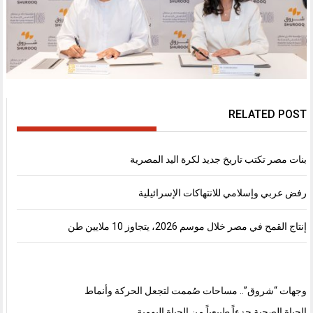
RELATED POST
بنات مصر تكتب تاريخ جديد لكرة اليد المصرية
رفض عربي وإسلامي للانتهاكات الإسرائيلية
إنتاج القمح في مصر خلال موسم 2026، يتجاوز 10 ملايين طن
وجهات “شروق”.. مساحات صُممت لتجعل الحركة وأنماط
الحياة الصحية جزءاً طبيعياً من الحياة اليومية