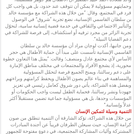
وحمايتهم مسؤولية لا يمكن أن تتوقف عند حدود، بل هي واجب كل
فرد في المجتمع، وقال: “من خلال هذه الشراكة مع مؤسسة خالد
بن سلطان القاسمي الإنسانية، نضع تجربة “شروق” في الوصول
والتأثير الاجتماعي والثقافي في خدمة قضية إنسانية سامية، لنحوّل
تجربة الزائر من مجرد ترفيه أو استكشاف، إلى فرصة للشراكة في
دعم القضايا النبيلة”.
ومن جانبها، أكدت لوجان مراد أن مؤسسة خالد بن سلطان
القاسمي الإنسانية تأسست على مبدأ أن حماية الأطفال هي حجر
الأساس لأي مجتمع عادل ومنصف؛ وقالت: “يمثل هذا التعاون خطوة
محورية، إذ يشجع الأفراد والمجتمعات في مختلف مناطق الإمارة
على دعم رسالتنا، ويمنح الجميع فرصة لتحمّل المسؤولية
والمساهمة في بناء عالم يصون الأطفال ويحفظ كرامتهم وبراءتهم.
وبفضل هذه الشراكة، يأتي دور شروق كعامل رئيسي في تعزيز
جهودنا ونشر رسالتنا، فحماية الطفل ليست واجب الحكومات أو
المؤسسات وحدها، بل هي مسؤولية جماعية تضمن مستقبلاً أكثر
عدلاً وإنسانية.”
التنمية وسيلة لتمكين الإنسان
من خلال هذه الشراكة، تؤكد الشارقة أن التنمية تنطلق من صون
كرامة الإنسان، حيث سيعلن الطرفان قريباً عن أجندة المبادرات
المشتركة وآليات المشاركة المجتمعية، في دعوةٍ مفتوحة للجمهور