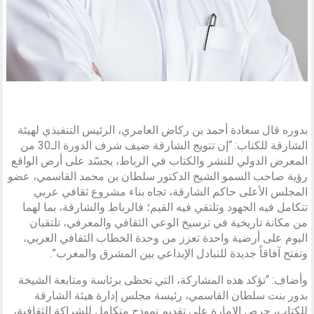
بدوره قال سعادة أحمد بن ركاض العامري، الرئيس التنفيذي لهيئة
الشارقة للكتاب: “إن تتويج الشارقة ضيف شرف الدورة الـ30 من
المعرض الدولي للنشر والكتاب في الرباط، يجسّد على أرض الواقع
رؤية صاحب السمو الشيخ الدكتور سلطان بن محمد القاسمي، عضو
المجلس الأعلى حاكم الشارقة، تجاه بناء مشروع ثقافي عربي
تتكامل فيه الجهود وتلتقي فيه القيم؛ فالرباط والشارقة، بما لهما
من مكانة تاريخية في ترسيخ الوعي الثقافي والمعرفي، تلتقيان
اليوم على أرضية واحدة تعزز من وحدة الخطاب الثقافي العربي،
وتفتح آفاقاً جديدة للتبادل الإبداعي بين المشرق والمغرب”.
وأضاف: “تؤكد هذه المشاركة، التي تحظى برئاسة ومتابعة الشيخة
بدور بنت سلطان القاسمي، رئيسة مجلس إدارة هيئة الشارقة
للكتاب، حرص الإمارة على تقديم نموذج متكامل للشراكة الثقافية،