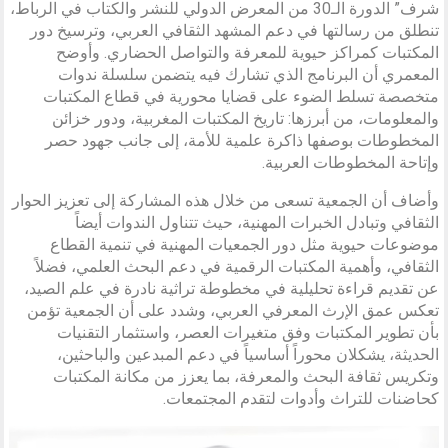
شرف” الدورة الـ30 من المعرض الدولي للنشر والكتاب في الرباط،
تنطلق من رسالتها في دعم المشهد الثقافي العربي، وترسيخ دور
المكتبات كمراكز حيوية للمعرفة والتواصل الحضاري. وأوضح
المعمري أن البرنامج الذي تشارك فيه يتضمن سلسلة ندوات
متخصصة تسلط الضوء على قضايا محورية في قطاع المكتبات
والمعلومات، من أبرزها: تاريخ المكتبات المغربية، ودور خزائن
المخطوطات بوصفها ذاكرة علمية للأمة، إلى جانب جهود حصر
وإتاحة المخطوطات العربية.
وأضاف أن الجمعية تسعى من خلال هذه المشاركة إلى تعزيز الحوار
الثقافي وتبادل الخبرات المهنية، حيث تتناول الندوات أيضاً
موضوعات حيوية مثل دور الجمعيات المهنية في تنمية القطاع
الثقافي، وأهمية المكتبات الرقمية في دعم البحث العلمي، فضلاً
عن تقديم قراءة تحليلية في مخطوطة تراثية نادرة في علم الصيد،
تعكس عمق الإرث المعرفي العربي، وشدد على أن الجمعية تؤمن
بأن تطوير المكتبات وفق متغيرات العصر، واستثمار التقنيات
الحديثة، يشكلان محوراً أساسياً في دعم المبدعين والباحثين،
وتكريس ثقافة البحث والمعرفة، بما يعزز من مكانة المكتبات
كحاضنات للتراث وأدوات لتقدم المجتمعات.