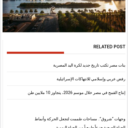
RELATED POST
بنات مصر تكتب تاريخ جديد لكرة اليد المصرية
رفض عربي وإسلامي للانتهاكات الإسرائيلية
إنتاج القمح في مصر خلال موسم 2026، يتجاوز 10 ملايين طن
وجهات “شروق”.. مساحات صُممت لتجعل الحركة وأنماط
الحياة الصحية جزءاً طبيعياً من الحياة اليومية