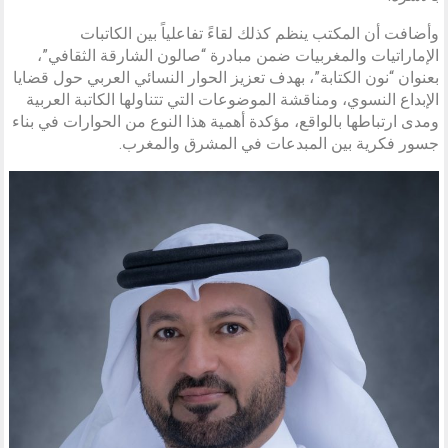
وأضافت أن المكتب ينظم كذلك لقاءً تفاعلياً بين الكاتبات
الإماراتيات والمغربيات ضمن مبادرة “صالون الشارقة الثقافي”،
بعنوان “نون الكتابة”، بهدف تعزيز الحوار النسائي العربي حول قضايا
الإبداع النسوي، ومناقشة الموضوعات التي تتناولها الكاتبة العربية
ومدى ارتباطها بالواقع، مؤكدة أهمية هذا النوع من الحوارات في بناء
جسور فكرية بين المبدعات في المشرق والمغرب.