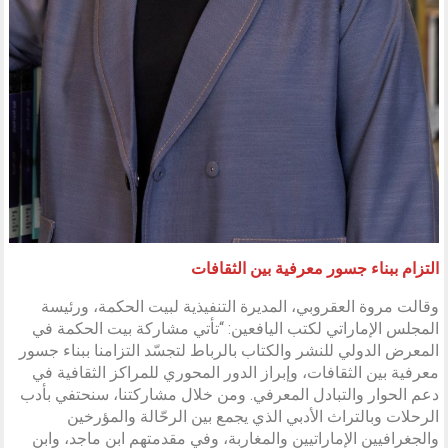
التزام ببناء جسور معرفية بين الثقافات
وقالت مروة العقروبي، المديرة التنفيذية لبيت الحكمة، ورئيسة
المجلس الإماراتي لكتب اليافعين: “تأتي مشاركة بيت الحكمة في
المعرض الدولي للنشر والكتاب بالرباط لتجسّد التزامنا ببناء جسور
معرفية بين الثقافات، وإبراز الدور المحوري للمراكز الثقافية في
دعم الحوار والتبادل المعرفي. ومن خلال مشاركتنا، سنحتفي بأدب
الرحلات وبالتراث الأدبي الذي يجمع بين الرحّالة والمؤرخين
والجغرافيين الإماراتيين والمغاربة، وفي مقدمتهم ابن ماجد، وابن