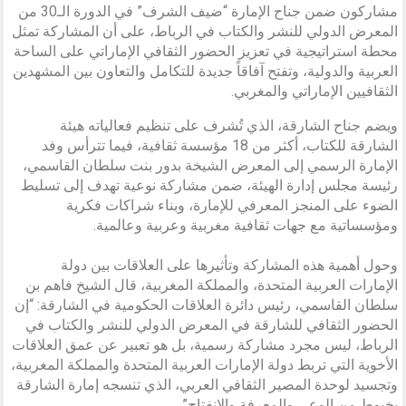
مشاركون ضمن جناح الإمارة “ضيف الشرف” في الدورة الـ30 من
المعرض الدولي للنشر والكتاب في الرباط، على أن المشاركة تمثل
محطة استراتيجية في تعزيز الحضور الثقافي الإماراتي على الساحة
العربية والدولية، وتفتح آفاقاً جديدة للتكامل والتعاون بين المشهدين
الثقافيين الإماراتي والمغربي.
ويضم جناح الشارقة، الذي تُشرف على تنظيم فعالياته هيئة
الشارقة للكتاب، أكثر من 18 مؤسسة ثقافية، فيما تترأس وفد
الإمارة الرسمي إلى المعرض الشيخة بدور بنت سلطان القاسمي،
رئيسة مجلس إدارة الهيئة، ضمن مشاركة نوعية تهدف إلى تسليط
الضوء على المنجز المعرفي للإمارة، وبناء شراكات فكرية
ومؤسساتية مع جهات ثقافية مغربية وعربية وعالمية.
وحول أهمية هذه المشاركة وتأثيرها على العلاقات بين دولة
الإمارات العربية المتحدة، والمملكة المغربية، قال الشيخ فاهم بن
سلطان القاسمي، رئيس دائرة العلاقات الحكومية في الشارقة: “إن
الحضور الثقافي للشارقة في المعرض الدولي للنشر والكتاب في
الرباط، ليس مجرد مشاركة رسمية، بل هو تعبير عن عمق العلاقات
الأخوية التي تربط دولة الإمارات العربية المتحدة والمملكة المغربية،
وتجسيد لوحدة المصير الثقافي العربي، الذي تنسجه إمارة الشارقة
بخيوط من الوعي والمعرفة والانفتاح”.