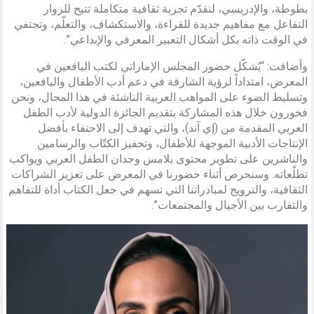
بطوطة، والإدريسي، لنقدّم تجربة ثقافية متكاملة تتيح للزوار
التفاعل مع مفاهيم جديدة للقراءة، والاستكشاف، والتعلّم، وتحتفي
في الوقت ذاته بكل أشكال التعبير المعرفي والإبداعي”.
وأضافت: “يُشكّل حضور المجلس الإماراتي لكتب اليافعين في
المعرض، امتداداً لرؤية الشارقة في دعم أدب الأطفال واليافعين،
وتسليط الضوء على المواهب العربية الناشئة في هذا المجال، ونحن
فخورون خلال هذه المشاركة بتقديم الجائزة الدولية لأدب الطفل
العربي المقدمة من (إي آند)، والتي تهدف إلى الاحتفاء بأفضل
الإنتاجات الأدبية الموجهة للأطفال، وتحفيز الكتّاب والرسامين
والناشرين على تطوير محتوى يلامس وجدان الطفل العربي ويواكب
تطلّعاته. وسنحرص أثناء حضورنا في المعرض على تعزيز الشراكات
الثقافية، والترويج لمبادراتنا التي تسهم في جعل الكتاب أداة للتفاهم
والتقارب بين الأجيال والمجتمعات”.