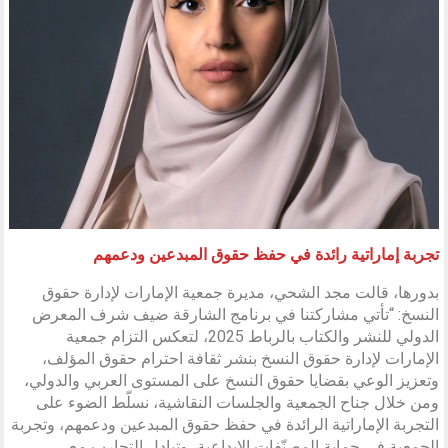
تجربة إماراتية رائدة في حفظ حقوق المبدعين ودعمهم
بدورها، قالت مجد الشحي، مديرة جمعية الإمارات لإدارة حقوق
النسخ: “تأتي مشاركتنا في برنامج الشارقة ضيف شرف المعرض
الدولي للنشر والكتاب بالرباط 2025، لتعكس التزام جمعية
الإمارات لإدارة حقوق النسخ بنشر ثقافة احترام حقوق المؤلف،
وتعزيز الوعي بقضايا حقوق النسخ على المستوى العربي والدولي،
ومن خلال جناح الجمعية والجلسات النقاشية، نسلّط الضوء على
التجربة الإماراتية الرائدة في حفظ حقوق المبدعين ودعمهم، وتجربة
الجمعية في حماية المصنّفات الإبداعية، وتبادل التجارب مع