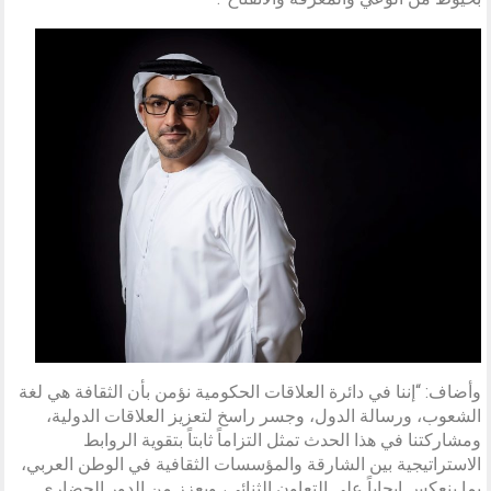
وأضاف: “إننا في دائرة العلاقات الحكومية نؤمن بأن الثقافة هي لغة
الشعوب، ورسالة الدول، وجسر راسخ لتعزيز العلاقات الدولية،
ومشاركتنا في هذا الحدث تمثل التزاماً ثابتاً بتقوية الروابط
الاستراتيجية بين الشارقة والمؤسسات الثقافية في الوطن العربي،
بما ينعكس إيجاباً على التعاون الثنائي، ويعزز من الدور الحضاري