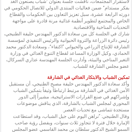
لاستقرار المجتمعات، ناقشت جلسة بعنوان “شباب يصنعون الغد
بفكر مستدام” ضمن فعاليات المنتدى الدولي للاتصال الحكومي في
دورته الرابعة عشرة، سبل تعزيز التعاون بين الحكومات والقطاع
الخاص والمجتمع لتطوير أنظمة غذائية مرنة قادرة على مواجهة
التحديات المناخية والاقتصادية.
شارك في الجلسة كل من سعادة الدكتور المهندس خليفة الطنيجي،
رئيس دائرة الزراعة والثروة الحيوانية والرئيس التنفيذي لمؤسسة
الشارقة للإنتاج الزراعي والحيواني “اكتفاء”، وسعادة الدكتور محمد
الحمادي، وكيل الوزارة المساعد لقطاع التنوع الغذائي في وزارة
التغير المناخي والبيئة، وأدارت الجلسة المهندسة عذاري السركال،
عضو مجلس الشارقة للشباب.
تمكين الشباب والابتكار الغذائي في الشارقة
وأكد سعادة الدكتور المهندس خليفة مصبح الطنيجي، أن مستقبل
الأمن الغذائي في الشارقة مرتبط ارتباطاً وثيقاً بتمكين الشباب
وإشراكهم في صنع القرارات الاستراتيجية، مشيراً إلى الدور
المحوري لمجلس الشباب بالشارقة، الذي يناقش موضوعات
مستجدة تتماشى مع تحديات العصر.
وقال الطنيجي: “نراهن اليوم على جيل الشباب، وقد استطاعت
الإمارة خلال فترة لا تتجاوز ثلاث سنوات، وبفضل رؤية صاحب
السمو الشيخ الدكتور سلطان بن محمد القاسمي عضو المجلس