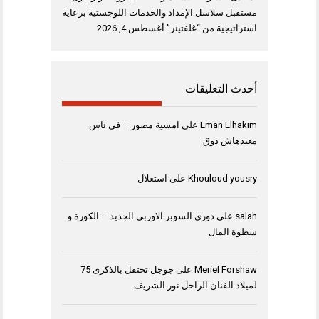
مستقبل سلاسل الإمداد والخدمات اللوجستية برعاية
استراتيجية من “غلفتينر”
أغسطس 4, 2026
أحدث التعليقات
Eman Elhakim
على
امسية مصور – فى ناس
معندهاش ذوق
Khouloud yousry
على
استغلال
salah
على
دورى السوبر الاوربى الجديد – الكورة و
سطوة المال
Meriel Forshaw
على
جوجل تحتفل بالذكرى 75
لميلاد الفنان الراحل نور الشريف