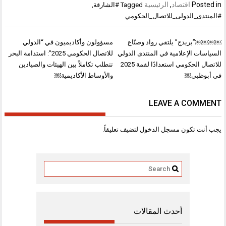
Posted in
اقتصاد
,
الرئيسية
Tagged
#الشارقة
,
#المنتدى_الدولى_للاتصال_الحكومي
تصفّح
￼￼￼￼”بريدج” يلتقي رواد وصنّاع
مسؤولون وأكاديميون في “الدولي
المقالات
السياسات الإعلامية في المنتدى الدولي
للاتصال الحكومي 2025”: استدامة البحر
للاتصال الحكومي استعدادًا لقمة 2025
تتطلب تكاملاً بين الهيئات والصيادين
في أبوظبي￼
والأوساط الأكاديمية￼
LEAVE A COMMENT
يجب أنت تكون
مسجل الدخول
لتضيف تعليقاً.
أحدث المقالات