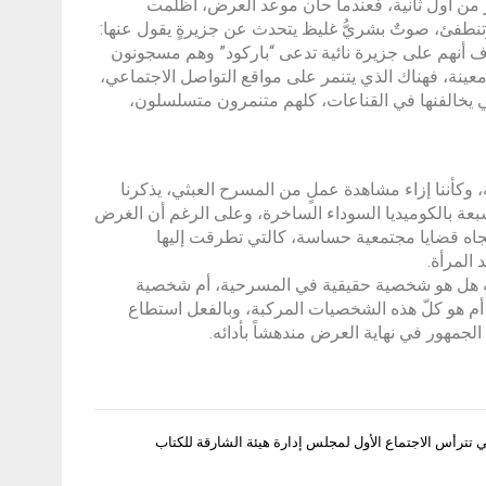
من أول ثانية، فعندما حان موعد العرض، أظلمت
تنطفئ، صوتٌ بشريُّ غليظ يتحدث عن جزيرةٍ يقول عنها:
ف أنهم على جزيرة نائية تدعى “باركود” وهم مسجونون
معينة، فهناك الذي يتنمر على مواقع التواصل الاجتماعي،
ي يخالفنها في القناعات، كلهم متنمرون متسلسلون،
وكأننا إزاء مشاهدة عملٍ من المسرح العبثي، يذكرنا
عة بالكوميديا السوداء الساخرة، وعلى الرغم أن الغرض
جاه قضايا مجتمعية حساسة، كالتي تطرقت إليها
المرأة.
ائه هل هو شخصية حقيقية في المسرحية، أم شخصية
 أم هو كلّ هذه الشخصيات المركبة، وبالفعل استطاع
لجمهور في نهاية العرض مندهشاً بأدائه.
 تترأس الاجتماع الأول لمجلس إدارة هيئة الشارقة للكتاب