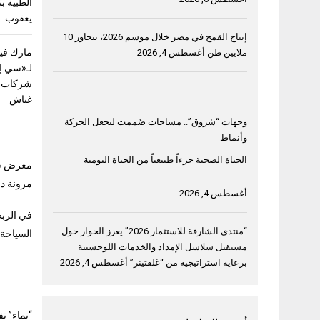
الطبية ب
يعقوب
إنتاج القمح في مصر خلال موسم 2026، يتجاوز 10
مارك فيل
ملايين طن
أغسطس 4, 2026
لـ«سي إ
شركات ق
غباش
وجهات “شروق”.. مساحات صُممت لتجعل الحركة
وأنماط
الحياة الصحية جزءاً طبيعياً من الحياة اليومية
معرض سوق ا
مرونة دب
أغسطس 4, 2026
في الربط
“منتدى الشارقة للاستثمار 2026” يعزز الحوار حول
السياحة
مستقبل سلاسل الإمداد والخدمات اللوجستية
برعاية استراتيجية من “غلفتينر”
أغسطس 4, 2026
“نماء” ت