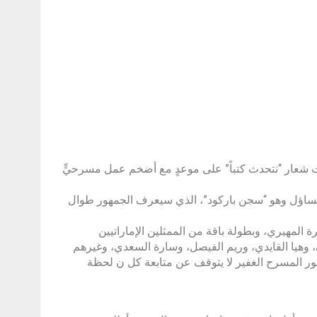
 للكتاب في دورته الـ 42، التي انطلقت تحت شعار “نتحدث كتباً” على موعدٍ مع أضخم عمل مسرحيٍّ
للتساؤل وهو “سجن باركود”، الذي سيعرف الجمهور طوال
ة المهيري، وبطولة باقة من الممثلين الإماراتيين
، وهيا القايدي، وريم الفيصل، وسارة السعدي، وغيرهم
جمهور المسرح الغفير لا يتوقف عن متابعة كل ن لحظة