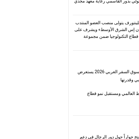
تولّي بدور القاسمي رعاية معهد مجدي
ينتورف يتولى منصب العضو المنتدب
ن إس الشرق الأوسط» ويشرف على
طاع التكنولوجيا ضمن مجموعة
لسفر العربي 2026 يستعرض
ي وقدرتها
 العالمي ومستقبل نمو قطاع
فتح حواراً حول دور الرجال في دعم