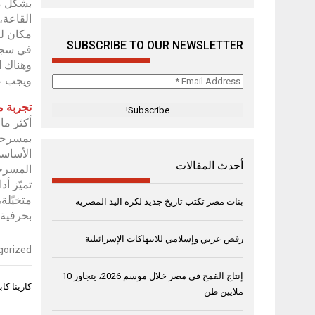
بشكل مث
القاعة،
مكان لع
SUBSCRIBE TO OUR NEWSLETTER
في سجنٍ
وهناك ا
ويجب عل
Email
Address
تجربة 
*
أكثر ما
بمسرحيا
الأساسي
أحدث المقالات
المسرحي
تميّز أ
متخيّلة
بنات مصر تكتب تاريخ جديد لكرة اليد المصرية
بحرفية 
رفض عربي وإسلامي للانتهاكات الإسرائيلية
gorized
إنتاج القمح في مصر خلال موسم 2026، يتجاوز 10
تصفّح
كارينا كابور في 
ملايين طن
المقال