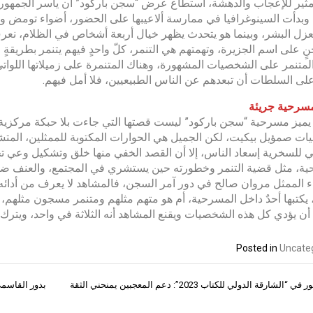
ير للإعجاب والدهشة، استطاع عرض “سجن باركود” أن يأسر الجمهور 
 وبدأت السينوغرافيا في ممارسة ألاعيبها على الحضور، أضواء تومض و
زل البشر، وبينما هو يتحدث يظهر خيال أربعة أشخاص في الظلام، نعر
 على اسم الجزيرة، وتهمتهم هي التنمر، كلّ واحدٍ فيهم يتنمر بطريقةٍ 
لمتنمر على الشخصيات المشهورة، وهناك المتنمرة على زميلاتها اللوات
ى السلطات أن تبعدهم عن الناس الطبيعيين، فلا أمل فيهم.
مسرحية جريئة
 يميز مسرحية “سجن باركود” ليست قصتها التي جاءت بلا حبكة مركزية، 
ت صمؤيل بيكيت، لكن الجميل هي الحوارات المكتوبة للممثلين، المتشب
 للسخرية إسعاد الناس، إلا أن القصد الخفي منها خلق وتشكيل وعي ت
ة، مثل قضية التنمر وخطورته حين يستشري في المجتمع، والعنف ضد 
داء الممثل مروان صالح في دور آمر السجن، فالمشاهد لا يعرف من أد
، يكتبها أحدٌ داخل المسرحية، أم هو متهم مثلهم ومتنمر مسجون مثلهم،
أن يؤدي كل هذه الشخصيات ويقنع المشاهد أنه الثلاثة في واحد، ويترك ا
Posted in
Uncate
“الشارقة الدولي للكتاب 2023”: دعم المعجبين يمنحني الثقة
بدور القاسمي
ات