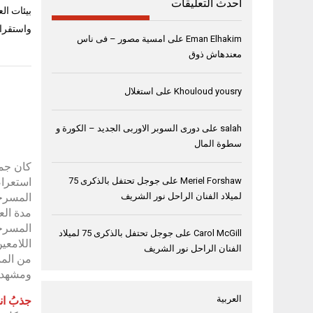
أحدث التعليقات
بيئات ال
واستقرار
Eman Elhakim
على
امسية مصور – فى ناس
معندهاش ذوق
Khouloud yousry
على
استغلال
salah
على
دورى السوبر الاوربى الجديد – الكورة و
سطوة المال
استعراضي إمارات
Meriel Forshaw
على
جوجل تحتفل بالذكرى 75
المسرحي
لميلاد الفنان الراحل نور الشريف
مدة ال
المسرحي
Carol McGill
على
جوجل تحتفل بالذكرى 75 لميلاد
اللامعي
الفنان الراحل نور الشريف
من المم
ومشهد 
العربية
جذبُ انت