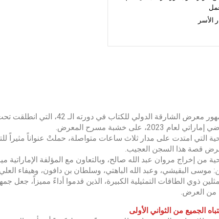
عمل
 الأسر
كان جمهور معرض الشارقة الدولي
ي لعام 2023، على خشبة مسرح المعرض.
ة التي امتدت على مدار ثلاث ساعات متواصلة، حملتْ عنواناً مثيراً 
عرض قصة هذا السجن العجيب.
ة من إخراج مروان عبد الله صالح، وبالتعاون مع المؤلفة الإماراتية مير
ن: موسى البقيشي، وعبد الله الباهتي، وسلطان بن دافون، وهيفاء العلي
ثلين ذوي الطاقات التمثيلية الكبيرة، الذين قدموا أداءً مميزاً، جعل 
من العرض.
باه الجميع من الثواني الأولى