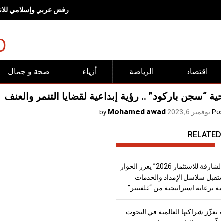
رفض عربي وإسلامي للانته
O
اقتصاد
الرياضة
أزياء
صحة و جمال
 “سجن باركود” .. رؤية إبداعية لقضايا التنمر والعنف
Mohamed awad
Po
نوفمبر 6, 2023
by
RELATED
“منتدى الشارقة للاستثمار 2026” يعزز الحوار
قبل سلاسل الإمداد والخدمات
ة برعاية استراتيجية من “غلفتينر”
تعزّز شراكتها العالمية في البحوث