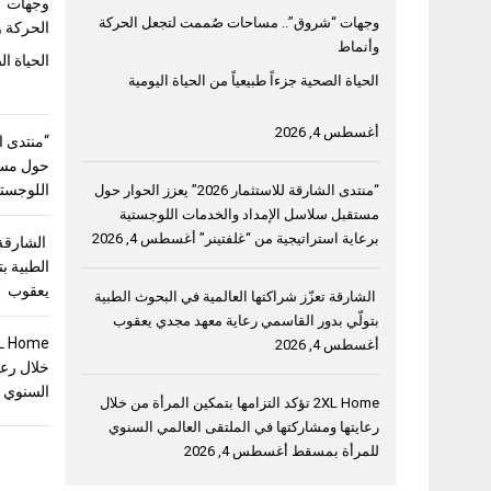
وجهات “
وجهات “شروق”.. مساحات صُممت لتجعل الحركة
الحركة و
وأنماط
الحياة ال
الحياة الصحية جزءاً طبيعياً من الحياة اليومية
أغسطس 4, 2026
حول مست
اللوجستي
“منتدى الشارقة للاستثمار 2026” يعزز الحوار حول
مستقبل سلاسل الإمداد والخدمات اللوجستية
برعاية استراتيجية من “غلفتينر”
أغسطس 4, 2026
الشارقة 
الطبية ب
يعقوب
الشارقة تعزّز شراكتها العالمية في البحوث الطبية
بتولّي بدور القاسمي رعاية معهد مجدي يعقوب
أغسطس 4, 2026
خلال رعا
السنوي 
2XL Home تؤكد التزامها بتمكين المرأة من خلال
رعايتها ومشاركتها في الملتقى العالمي السنوي
للمرأة بمسقط
أغسطس 4, 2026