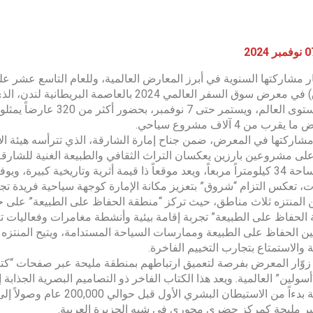
 مشاركتها السنوية في أبرز المعارض العالمية، وللعام التاسع عشر على
(شروق) في معرض سوق السفر العالمي 2024 بالعا
قرب من 4 آلاف مشروع سياحي.
شاركتها في المعرض، ضمن جناح إمارة الشارقة، الذي تترأسه هيئة ال
لى مشروعين بارزين يعكسان التراث الثقافي والطبيعة الغنية للشارقة.
على مساحة 34 كيلومتراً مربعاً، ويعد موقعاً ذا قيمة أثرية وتاريخية ك
، تعكس التزام “شروق” بتعزيز مكانة الإمارة كوجهة سياحية فريدة تجمع
المنتزه ثلاث مناطق، حيث تركز “منطقة الحفاظ على الطبيعة” على حماي
الحفاظ على الطبيعة” تجربة إقامة بيئية وأنشطة مغامرات وفعاليات تعل
ين الحفاظ على الطبيعة وممارسات السياحة المستدامة، ويتيح المنتزه
 والاستمتاع بتجارب التخييم الفاخرة.
ّار المعرض بفرصة لتعميق ارتباطهم بمنطقة مليحة عبر صفحات “كتاب 
أسولين” العالمية. ويعد هذا الكتاب الفاخر ذو التصاميم البصرية الجذابة 
المنطقة بدءاً من الاستيطان
ير مليحة كمركز حضري محوري في شبه الجزيرة العربية.