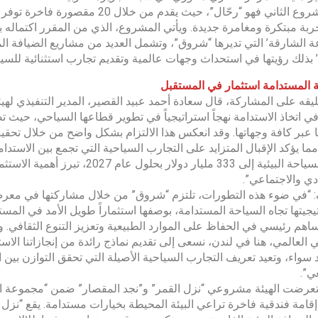
أما المشروع الثاني فهو “رحّال”، حيث
 الشارقة’ التي تديرها “شروق”، وتشمل العديد من مشاريع الضيافة المتن
بذلك رؤيتها في استحداث وجهات عالمية وتقديم تجارب استثنائية للسيا
 المستدامة استثمار في المستقبل
يقه على المشاركة، قال سعادة أحمد عبيد القصير، المدير التنفيذي لهيئ
ي اتخاذ الاستدامة نهجاً استراتيجياً في تطوير قطاعها السياحي، حيث 
20، مما يؤكد الإقبال المتزايد على التجارب السياحية التي تجمع بين الاس
سوق السياحة البيئية إلى 333 مليار
دي والاجتماعي”.
يجيتها تجاه السياحة المستدامة، بوصفها استثماراً طويل الأمد في المستقب
هم رئيسي في الحفاظ على الموارد الطبيعية وتعزيز التنوع الثقافي. و
 العالمي، هنا في لندن، نسعى إلى تقديم نماذج رائدة من إنجازاتنا الاس
سواء، وتعيد تعريف التجارب السياحية الأصيلة التي تحقق التوازن بين ا
ي”.
عرضت الهيئة مشروعي “نزل القمر” و”نجد المقصار” ضمن “مجموعة الشا
قامة فندقية فاخرة تراعي البيئة المحيطة بخيارات مستدامة. يقع “نز