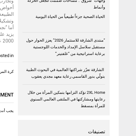
وتجارب 
وجهات “شروق”.. مساحات صُممت لتجعل الحركة
أحواض ا
وأنماط
الطبيعة
الحياة الصحية جزءاً طبيعياً من الحياة اليومية
وتشكيلات
أما “نج
2000 عام، والاستمتاع بإطلالات بانورامية على وادي “شي”.
“منتدى الشارقة للاستثمار 2026” يعزز الحوار حول
مستقبل سلاسل الإمداد والخدمات اللوجستية
برعاية استراتيجية من “غلفتينر”
sted in
الشارقة تعزّز شراكتها العالمية في البحوث الطبية
تصفّح
كرة المرآة ا
بتولّي بدور القاسمي رعاية معهد مجدي يعقوب
المقال
2XL Home تؤكد التزامها بتمكين المرأة من خلال
MMENT
رعايتها ومشاركتها في الملتقى العالمي السنوي
للمرأة بمسقط
يجب أنت
تصنيفات