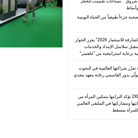
شروق”.. مساحات صُممت لتجعل
أنماط
صحية جزءاً طبيعياً من الحياة اليومية
“منتدى الشارقة للاستثمار 2026” يعزز الحوار
قبل سلاسل الإمداد والخدمات
ة برعاية استراتيجية من “غلفتينر”
تعزّز شراكتها العالمية في البحوث
تولّي بدور القاسمي رعاية معهد مجدي
2XL Home تؤكد التزامها بتمكين المرأة من
يتها ومشاركتها في الملتقى العالمي
للمرأة بمسقط