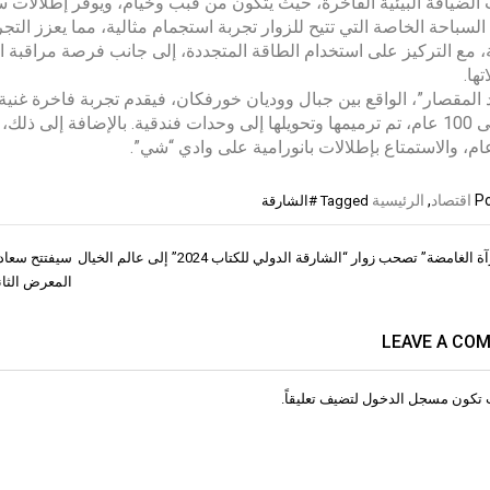
الضيافة البيئية الفاخرة، حيث يتكون من قبب وخيام، ويوفر إطلالات
لسباحة الخاصة التي تتيح للزوار تجربة استجمام مثالية، مما يعزز ال
، مع التركيز على استخدام الطاقة المتجددة، إلى جانب فرصة مراقبة
ها.
د المقصار”، الواقع بين جبال ووديان خورفكان، فيقدم تجربة فاخرة غنية با
يزيد على 100 عام، تم ترميمها وتحويلها إلى وحدات فندقية. بالإضافة إلى
Po
اقتصاد
,
الرئيسية
Tagged
#الشارقة
لغامضة” تصحب زوار “الشارقة الدولي للكتاب 2024” إلى عالم الخيال
سيفتتح سعادة
ات
المعرض الثاني لعلام
LEAVE A CO
 تكون
مسجل الدخول
لتضيف تعليقاً.