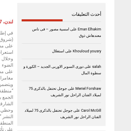
أحدث التعليقات
لندن، 07 نوفمبر 2024
Eman Elhakim
على
امسية مصور – فى ناس
في إطار
معندهاش ذوق
Khouloud yousry
على
استغلال
استعراض ما ي
وخلال م
الضوء ع
salah
على
دورى السوبر الاوربى الجديد – الكورة و
سطوة المال
مغامرات
ويتضمن 
Meriel Forshaw
على
جوجل تحتفل بالذكرى 75
“منطقة 
لميلاد الفنان الراحل نور الشريف
الجمع ب
الشارقة
وحظي زو
Carol McGill
على
جوجل تحتفل بالذكرى 75 لميلاد
النشر “
الفنان الراحل نور الشريف
على تأث