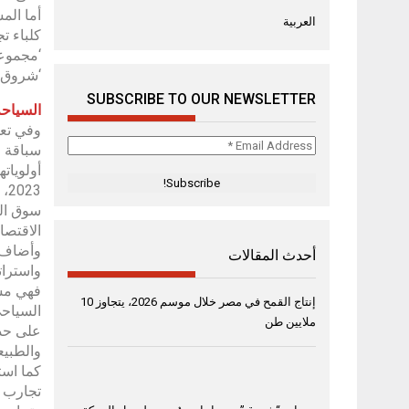
العربية
‘مجموعة
‘شروق’ 
SUBSCRIBE TO OUR NEWSLETTER
السياحة
وفي تعل
Email
سباقة ف
Address
*
23
الاقتصا
أحدث المقالات
واسترات
فهي مسا
إنتاج القمح في مصر خلال موسم 2026، يتجاوز 10
السياحي
ملايين طن
على حد 
والطبيع
كما است
تجارب إ