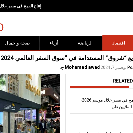
<br><br>وجهات "شروق".. مساحات صُممت لتجعل الحركة وأنماط<br>الحياة الصحية جزءاً طبيعياً من الحياة اليومية<span lang="EN" dir="LTR" style="font-size:17.0pt;line-height:150%"></span><br><br>
O
اقتصاد
الرياضة
أزياء
صحة و جمال
روق” المستدامة في “سوق السفر العالمي 2024”.. وجهات تحتفي بالتاريخ والطبيعة
Mohamed awad
Po
نوفمبر 7, 2024
by
RELATED
إنتاج القمح في مصر خلال موسم 2026،