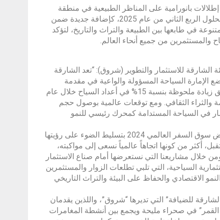
 يقدم من خلال 20 مقصورة فاخرة توفر إطلالات بانورامية على المناظر الطبيعية في منطقة
كلباء تجربة مبتكرة ومغامرة جديدة. ويأتي المشروع، الذي من المقرر اكتماله بحلول الربع الثاني من عام 2025، كإضافة جديدة ضمن
وعة في طابعها بين الطبيعة والتراث والتاريخ، لتؤكد
ح والمستثمرين من جميع أنحاء العالم.
ة الشارقة للاستثمار والتطوير (شروق): “تعد الشارقة
تضع الإمارة السياحة المسؤولة والواعية في مقدمة
أولوياتها عبر كافة وجهاتها. وقد انعكس هذا الالتزام بشكل واضح من خلال تحقيق زيادة ملحوظة بنسبة 15% في أعداد السياح خلال عام
تدامة والثراء الثقافي. ومع توقعات عالمية بوصول حجم
 دولار بحلول عام 2027، تبرز أهمية الاستثمار في السياحة المستدامة كمحرك رئيسي للنمو
وأضاف: “في ضوء هذه التطورات، تلتزم “شروق” من خلال مشاركتها في معرض سوق السفر العالمي 2024 بتسليط الضوء على رؤيتها
ل، أكثر من كونها اتجاهاً عالمياً نسعى إلى مواكبته،
من خلال مشاريعنا التي نستعرضها أمام صناع الاستثمار
تثمارية السياحية، التي تلبي تطلعات الزوار والمستثمرين
لنمو الاقتصادي والحفاظ على البيئة والتراث التاريخي
رقة للضيافة” التي تديرها “شروق”، واللذين يقدمان
ل القمر” في صحراء مليحة ويجمع بين أنشطة المغامرات