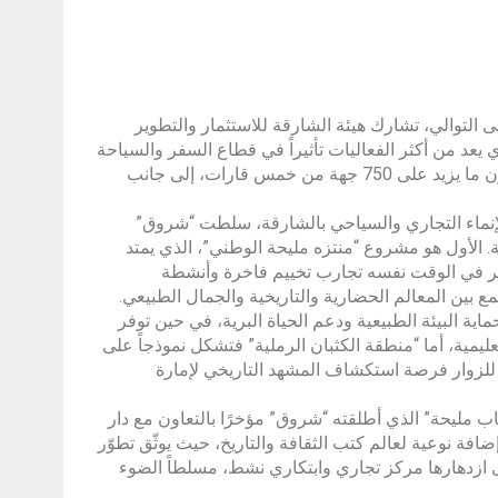
 التوالي، تشارك هيئة الشارقة للاستثمار والتطوير
صمة البريطانية لندن، الذي يعد من أكثر الفعاليات تأثيراً في قطاع السفر والسياحة
على مستوى العالم، ويستمر حتى 7 نوفمبر، بحضور أكثر من 320 عارضاً يمثلون ما يزيد على 750 جهة من خمس قارات، إلى جانب
إنماء التجاري والسياحي بالشارقة، سلطت “شروق”
 الأول هو مشروع “منتزه مليحة الوطني”، الذي يمتد
بيرة، ويوفر في الوقت نفسه تجارب تخييم فاخرة وأنشطة
 بين المعالم الحضارية والتاريخية والجمال الطبيعي.
ة البيئة الطبيعية ودعم الحياة البرية، في حين توفر
يمية، أما “منطقة الكثبان الرملية” فتشكل نموذجاً على
 للزوار فرصة استكشاف المشهد التاريخي لإمارة
مليحة” الذي أطلقته “شروق” مؤخرًا بالتعاون مع دار
إضافة نوعية لعالم كتب الثقافة والتاريخ، حيث يوثّق تطوّر
 البشري الأول قبل حوالي 200,000 عام وصولاً إلى ازدهارها مركز تجاري وابتكاري نشط، مسلطاً الضوء