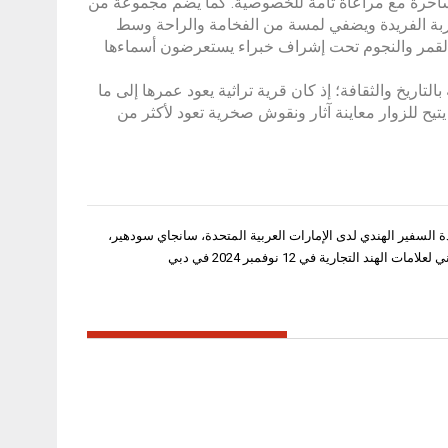
 ساحرة مع مراعاة تامة للخصوصية. كما يضم مجموعة من
تجربة الفريدة ويضفي لمسة من الفخامة والراحة وسط
 القمر والنجوم تحت إشراف خبراء يستعرضون أسماءها
لتاريخ والثقافة؛ إذ كان قرية تراثية يعود عمرها إلى ما
 ذلك، يتيح للزوار معاينة آثار ونقوش صخرية تعود لأكثر من
 السفير الهندي لدى الإمارات العربية المتحدة، سانجاي سودهير،
ات الهند التجارية في 12 نوفمبر 2024 في دبي