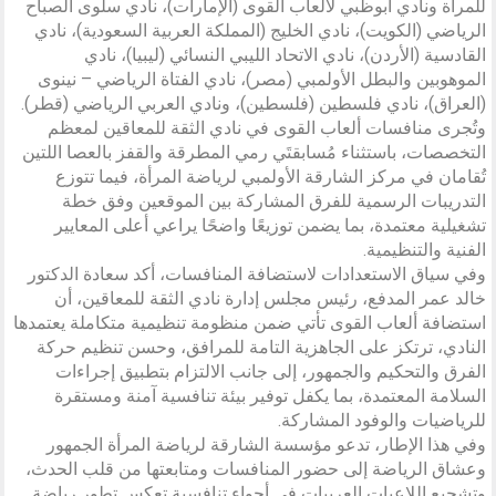
للمرأة ونادي أبوظبي لألعاب القوى (الإمارات)، نادي سلوى الصباح
الرياضي (الكويت)، نادي الخليج (المملكة العربية السعودية)، نادي
القادسية (الأردن)، نادي الاتحاد الليبي النسائي (ليبيا)، نادي
الموهوبين والبطل الأولمبي (مصر)، نادي الفتاة الرياضي – نينوى
(العراق)، نادي فلسطين (فلسطين)، ونادي العربي الرياضي (قطر).
وتُجرى منافسات ألعاب القوى في نادي الثقة للمعاقين لمعظم
التخصصات، باستثناء مُسابقتَي رمي المطرقة والقفز بالعصا اللتين
تُقامان في مركز الشارقة الأولمبي لرياضة المرأة، فيما تتوزع
التدريبات الرسمية للفرق المشاركة بين الموقعين وفق خطة
تشغيلية معتمدة، بما يضمن توزيعًا واضحًا يراعي أعلى المعايير
الفنية والتنظيمية.
وفي سياق الاستعدادات لاستضافة المنافسات، أكد سعادة الدكتور
خالد عمر المدفع، رئيس مجلس إدارة نادي الثقة للمعاقين، أن
استضافة ألعاب القوى تأتي ضمن منظومة تنظيمية متكاملة يعتمدها
النادي، ترتكز على الجاهزية التامة للمرافق، وحسن تنظيم حركة
الفرق والتحكيم والجمهور، إلى جانب الالتزام بتطبيق إجراءات
السلامة المعتمدة، بما يكفل توفير بيئة تنافسية آمنة ومستقرة
للرياضيات والوفود المشاركة.
وفي هذا الإطار، تدعو مؤسسة الشارقة لرياضة المرأة الجمهور
وعشاق الرياضة إلى حضور المنافسات ومتابعتها من قلب الحدث،
وتشجيع اللاعبات العربيات في أجواء تنافسية تعكس تطور رياضة