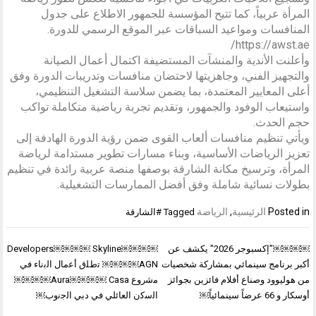
المرأة عربياً، كما تتيح المؤسسة للجمهور الاطلاع على جدول
المنافسات ومواعيد السباقات عبر الموقع الرسمي للدورة.
https://awst.ae/
وأعلنت الأندية والمنشآت المستضيفة اكتمال أعمال الصيانة
والتجهيز الفني، وجاهزيتها لاحتضان منافسات وتدريبات الدورة وفق
أعلى المعايير المعتمدة، بما يضمن سلاسة التشغيل التنظيمي،
واستيعاب الوفود والجمهور، وتقديم تجربة رياضية متكاملة تواكب
حجم الحدث.
ويأتي تنظيم منافسات ألعاب القوى ضمن رؤية الدورة الهادفة إلى
تعزيز الرياضات الأساسية، وبناء مسارات تطوير مستدامة لرياضة
المرأة، وترسيخ مكانة الشارقة بوصفها منصة عربية رائدة في تنظيم
بطولات نسائية شاملة وفق أفضل الممارسات التشغيلية.
Posted in
الرئيسية
,
الرياضة
Tagged
#الشارقة
تصفّح
￼￼￼￼”إكسبوجر 2026″ يكشف عن
Developers￼￼￼￼ Skyline￼￼￼￼
المقالات
أكبر برنامج سينمائي بمشاركة شخصيات
AGN￼￼￼￼ ﺗطﻠق أﻋﻣﺎل اﻟﺑﻧﺎء ﻓﻲ
من هوليوود وصناع أفلام فائزين بجوائز
ﻣﺷروع Aura￼￼￼￼ Casa￼￼￼￼
أوسكار و 66 عرضاً سينمائياً￼
اﻟﺳﻛن اﻟﻌﺎﺋﻠﻲ ﻓﻲ دﺑﻲ اﻟﺟﻧوب￼