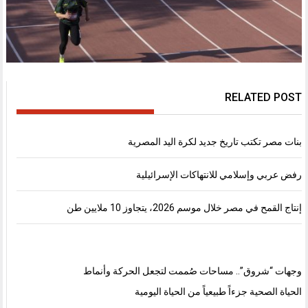
RELATED POST
بنات مصر تكتب تاريخ جديد لكرة اليد المصرية
رفض عربي وإسلامي للانتهاكات الإسرائيلية
إنتاج القمح في مصر خلال موسم 2026، يتجاوز 10 ملايين طن
وجهات “شروق”.. مساحات صُممت لتجعل الحركة وأنماط
الحياة الصحية جزءاً طبيعياً من الحياة اليومية