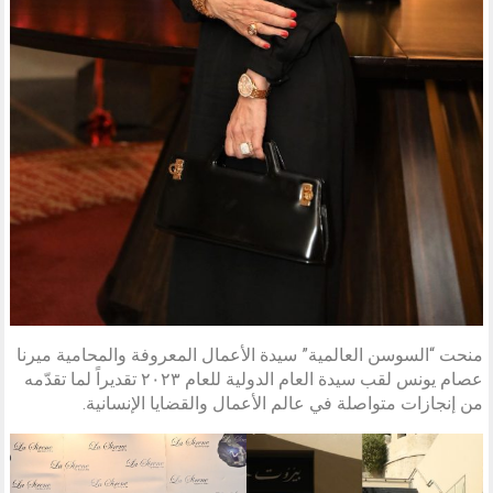
منحت “السوسن العالمية” سيدة الأعمال المعروفة والمحامية ميرنا
عصام يونس لقب سيدة العام الدولية للعام ۲۰۲۳ تقديراً لما تقدّمه
من إنجازات متواصلة في عالم الأعمال والقضايا الإنسانية.