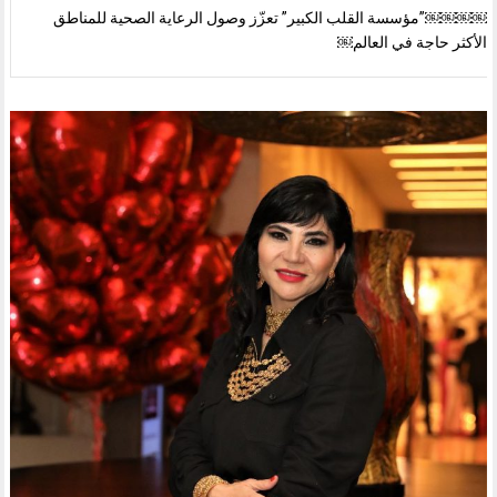
￼￼￼￼”مؤسسة القلب الكبير” تعزّز وصول الرعاية الصحية للمناطق
الأكثر حاجة في العالم￼