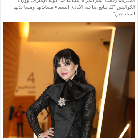
المكرّمة رفعت اسم المرأة اللبنانية في دولة الإمارات ووراء
الكواليس “كنّا نتابع صاحبة الأيادي البيضاء مساندتها ومساعدتها
للمحتاجين”.