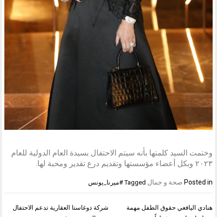
وختمت السيد كلمتها بأنه سيتم الاحتفال بسيدة العام الدولية للعام
۲۰۲۳ وبكل أعضاء مؤسستها وتقديم درع تقدير ومحبة لها.
Posted in
صحة و جمال
Tagged
#ميرنا_يونس
تصفّح
هنادي اليافعي حقوق الطفل مهمة
شركة دوغاستا العقارية تدعم الاحتفال