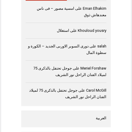
Eman Elhakim
على
امسية مصور – فى ناس
معندهاش ذوق
Khouloud yousry
على
استغلال
salah
على
دورى السوبر الاوربى الجديد – الكورة و
سطوة المال
Meriel Forshaw
على
جوجل تحتفل بالذكرى 75
لميلاد الفنان الراحل نور الشريف
Carol McGill
على
جوجل تحتفل بالذكرى 75 لميلاد
الفنان الراحل نور الشريف
العربية