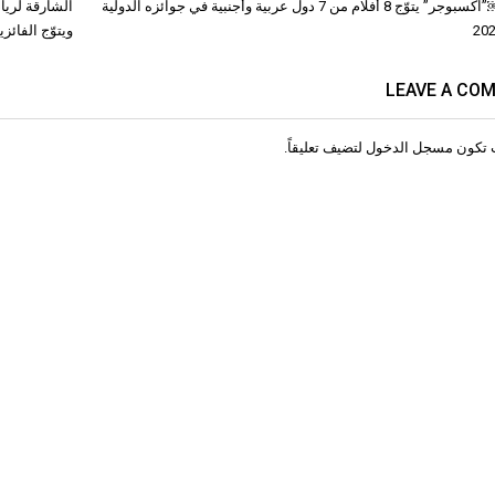
￼￼￼￼”اكسبوجر” يتوّج 8 أفلام من 7 دول عربية وأجنبية في جوائزه الدولية
ات
ويتوّج الفائز
LEAVE A CO
 تكون
مسجل الدخول
لتضيف تعليقاً.