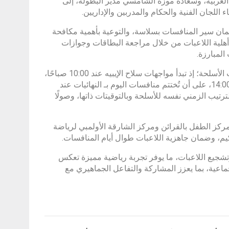
ة العربية، وسعادة موزة الشامسي مدير البطولة، إلى
لجان الفنية والحكام والمدربين والإداريين.
 لضمان سير المنافسات بسلاسة، والتوعية بأهمية مكافحة
أهلية اللاعبات من خلال مراجعة البطاقات وجوازات
المبارزة.
وخلال الاجتماع، جرى اعتماد برنامج منافسات الفردي يوم 3 فبراير وفق ترتيب الأسلحة؛ إذ تبدأ مواجهات سلاح الإيبيه عند 10:00 صباحًا،
تليها منافسات سلاح الشيش (الفلوريه) عند 12:00 ظهرًا، ثم سلاح السابر عند 14:00، على أن تُختتم منافسات اليوم بـ النهائيات عند
لحفاظ على الترتيب الزمني نفسه للأسلحة وبالتوقيتات ذاتها، وصولًا
 مركز الطفل بالقرائن ومركز الشارقة الأولمبي لرياضة
يم، وضمان جاهزية اللاعبات طوال أيام المنافسات.
جيع اللاعبات، ما يوفر تجربة رياضية مميزة تعكس
 وتنوع برامج الدورة التي تضم 9 ألعاب فردية وجماعية، بما يعزز المشاركة والتفاعل الجماهيري مع