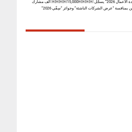
الشارقة لريادة الأعمال 2026″ يسجّل ￼￼￼￼15,000￼￼￼￼ ألف مشارك
ين بمنافسة “عرض الشركات الناشئة” وجوائز “سِفّي 2026”