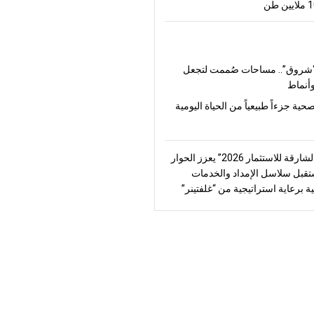
شروق”.. مساحات صُممت لتجعل
أنماط
صحية جزءاً طبيعياً من الحياة اليومية
“منتدى الشارقة للاستثمار 2026” يعزز الحوار
قبل سلاسل الإمداد والخدمات
ة برعاية استراتيجية من “غلفتينر”