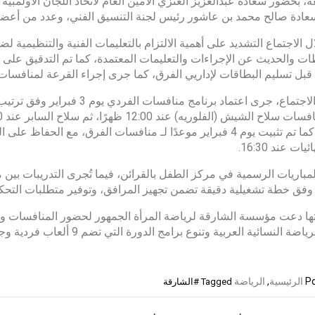
عة، بحضور سعادة عبدالعزيز العنزي الأمين العام لاتحاد اللجان الأولمبي
ادة صالح محمد بن عاشور رئيس لجنة التنسيق الفني، وعدد من أعضاء ال
ل الاجتماع التشديد على أهمية الالتزام بالتعليمات الفنية والتنظيمية
ت والحديث عن الإجراءات والتعليمات المعتمدة، كما تم التدقيق على 
قبل تسليم البطاقات لإداريي الفرق، كما جرى إجراء القرعة لمنافسات 
16:30. كما تم تثبيت يوم 4 فبراير موعدًا لـ منافسات الفرق، مع ا
يات عند 16:30.
المباريات الرسمية في مركز الطفل بالقرائن، فيما تُجرى التدريبات بين
 وفق خطة تشغيلية دقيقة تضمن تجهيز المرافق، وتوفير متطلبات التحك
ا دعت مؤسسة الشارقة لرياضة المرأة الجمهور لحضور المنافسات وتش
تطور الرياضة النسائية العربية
Po
الرئيسية
,
الرياضة
Tagged
#الشارقة