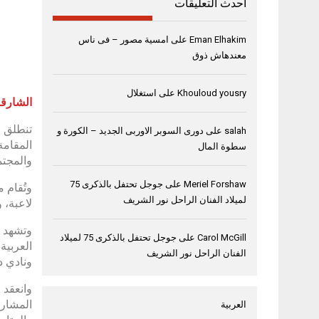
أحدث التعليقات
Eman Elhakim
على
امسية مصور – فى ناس
معندهاش ذوق
Khouloud yousry
على
استغلال
الشارقة، 3 فبراير
salah
على
دورى السوبر الاوربى الجديد – الكورة و
المقامة
سطوة المال
والمجتمع، وت
Meriel Forshaw
على
جوجل تحتفل بالذكرى 75
لميلاد الفنان الراحل نور الشريف
لاعبة، 
وتشهد م
Carol McGill
على
جوجل تحتفل بالذكرى 75 لميلاد
العربية 
الفنان الراحل نور الشريف
ونادي د
وانعقد 
المشارك
العربية