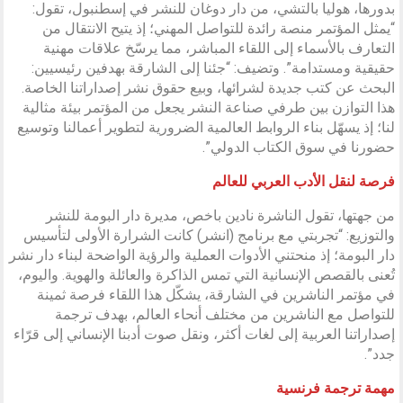
بدورها، هوليا بالتشي، من دار دوغان للنشر في إسطنبول، تقول:
“يمثل المؤتمر منصة رائدة للتواصل المهني؛ إذ يتيح الانتقال من
التعارف بالأسماء إلى اللقاء المباشر، مما يرسّخ علاقات مهنية
حقيقية ومستدامة”. وتضيف: “جئنا إلى الشارقة بهدفين رئيسيين:
البحث عن كتب جديدة لشرائها، وبيع حقوق نشر إصداراتنا الخاصة.
هذا التوازن بين طرفي صناعة النشر يجعل من المؤتمر بيئة مثالية
لنا؛ إذ يسهّل بناء الروابط العالمية الضرورية لتطوير أعمالنا وتوسيع
حضورنا في سوق الكتاب الدولي”.
فرصة لنقل الأدب العربي للعالم
من جهتها، تقول الناشرة نادين باخص، مديرة دار البومة للنشر
والتوزيع: “تجربتي مع برنامج (انشر) كانت الشرارة الأولى لتأسيس
دار البومة؛ إذ منحتني الأدوات العملية والرؤية الواضحة لبناء دار نشر
تُعنى بالقصص الإنسانية التي تمس الذاكرة والعائلة والهوية. واليوم،
في مؤتمر الناشرين في الشارقة، يشكّل هذا اللقاء فرصة ثمينة
للتواصل مع الناشرين من مختلف أنحاء العالم، بهدف ترجمة
إصداراتنا العربية إلى لغات أكثر، ونقل صوت أدبنا الإنساني إلى قرّاء
جدد”.
مهمة ترجمة فرنسية