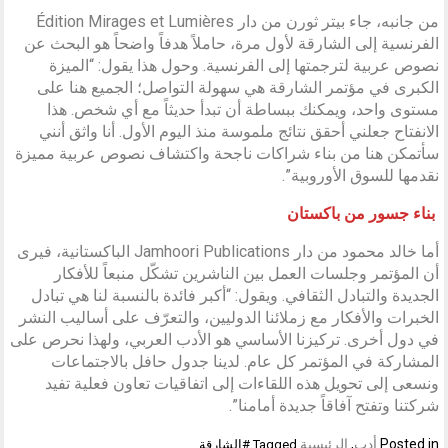
من جانبه، جاء بيتر ثورن من دار Édition Mirages et Lumières
الفرنسية إلى الشارقة لأول مرة، حاملاً هدفاً واضحاً هو البحث عن
نصوص عربية لترجمتها إلى الفرنسية. وحول هذا يقول: “الميزة
الكبرى في مؤتمر الشارقة هي سهولة التواصل؛ الجميع هنا على
مستوى واحد، ويمكنك ببساطة أن تبدأ حديثاً مع أي شخص. هذا
الانفتاح جعلني أحقق نتائج ملموسة منذ اليوم الأول. أنا واثق أنني
سأتمكن هنا من بناء شراكات ناجحة واكتشاف نصوص عربية مميزة
نقدمها للسوق الأوروبية”.
بناء جسور من باكستان
أما خالد محمود من دار Jamhoori Publications الباكستانية، فيرى
أن المؤتمر وجلسات العمل بين الناشرين تشكّل منبعاً للأفكار
الجديدة والتبادل الثقافي. ويقول: “أكبر فائدة بالنسبة لنا هي تبادل
الخبرات والأفكار مع زملائنا الدوليين، والتعرّف على أساليب النشر
في دول أخرى. تركيزنا الأساسي هو الأدب العربي، ولهذا نحرص على
المشاركة في المؤتمر كل عام. لدينا جدول حافل بالاجتماعات
ونسعى إلى تحويل هذه اللقاءات إلى اتفاقيات تعاون فعلية تفيد
شركتنا وتفتح آفاقاً جديدة أمامنا”.
Posted in
أدب
,
الرئيسية
Tagged
#الشارقة