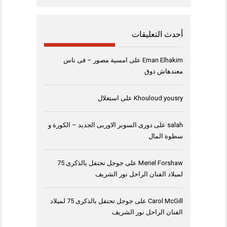
أحدث التعليقات
Eman Elhakim
على
امسية مصور – فى ناس
معندهاش ذوق
Khouloud yousry
على
استغلال
salah
على
دورى السوبر الاوربى الجديد – الكورة و
سطوة المال
Meriel Forshaw
على
جوجل تحتفل بالذكرى 75
لميلاد الفنان الراحل نور الشريف
Carol McGill
على
جوجل تحتفل بالذكرى 75 لميلاد
الفنان الراحل نور الشريف