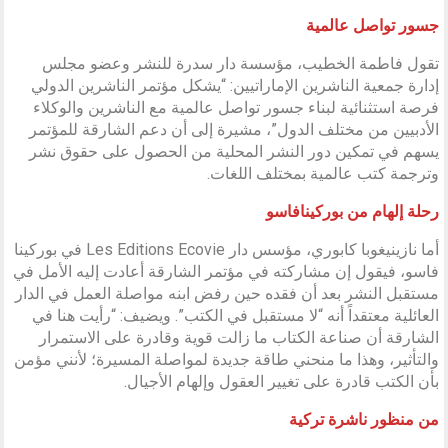
جسور تواصل عالمية
تقول فاطمة الخطيب، مؤسسة دار سدرة للنشر وعضو مجلس
إدارة جمعية الناشرين الإماراتيين: “يشكل مؤتمر الناشرين الدولي
فرصة استثنائية لبناء جسور تواصل عالمية مع الناشرين والوكلاء
الأدبيين من مختلف الدول”، مشيرة إلى أن دعم الشارقة للمؤتمر
يسهم في تمكين دور النشر المحلية من الحصول على حقوق نشر
وترجمة كتب عالمية بمختلف اللغات.
رحلة إلهام من بوركينافاسو
أما نازينيغوبا كابوري، مؤسس دار Les Editions Ecovie في بوركينا
فاسو، فيقول إن مشاركته في مؤتمر الشارقة أعادت إليه الأمل في
مستقبل النشر بعد أن فقده حين رفض ابنه مواصلة العمل في الدار
العائلية معتقداً أنه “لا مستقبل في الكتب”. ويضيف: “رأيت هنا في
الشارقة أن صناعة الكتاب ما زالت قوية وقادرة على الاستمرار
والتأثير، وهذا ما منحني طاقة جديدة لمواصلة المسيرة؛ لأنني مؤمن
بأن الكتب قادرة على تغيير العقول وإلهام الأجيال.
من منظور ناشرة تركية