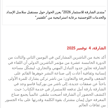
“منتدى الشارقة للاستثمار 2026” يعزز الحوار حول مستقبل سلاسل الإمداد
والخدمات اللوجستية برعاية استراتيجية من “غلفتينر”
نازينيغوبا
فاطمة
. هوليا
بيتر
خالد
كابوري
الخطيب
بالتشي
ثورن
محمود
الشارقة، 4 نوفمبر 2025
أكد نخبة من الناشرين المشاركين في اليومين الثاني والثالث من
الدورة الخامسة عشرة من مؤتمر الناشرين الدولي أن اللقاء في
الشارقة تجاوز حدود التبادل المهني والتجاري، ليشكّل مساحة
إنسانية وثقافية أعادت إلى صناعة النشر جوهرها القائم على
الشغف والمعرفة والتعاون؛ من ناشر تركي يشارك للمرة الأولى
باحثاً عن صفقات جديدة، إلى ناشر من بوركينا فاسو وجد في
الشارقة بارقة أمل تدفعه للاستمرار في خدمة الكتاب؛ حيث
اكتشف الحضور أن الشارقة أصبحت ملتقى عالمياً يجمع صناع
المعرفة حول إيمان مشترك بقوة الكلمة وقدرتها على بناء الجسور
بين ثقافات العالم.