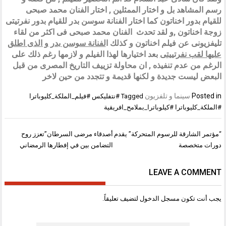
رسم المشاهد بل و اختار الممثلين , اختار الفنان محمد صبحى
للقيام بدور اخناتون كما اختار الفنانة سوسن بدر للقيام بدور نفرتيتى
زوجة اخناتون ,و لقد تحدث الفنان محمد صبحى فى اكثر من لقاء
تليفزيونى عن فيلم اخناتون و كذلك ا
لفنانة سوسن بدر و الذى اطلق
عليها لقب نفرتييتى
بعد اختيارها لهذا الفيلم و لازمها رغم ذلك على
الرغم من عدم تنفيذه , ان محاولة تزييف التاريخ المصرى من قبل
البعض ليست جديدة و لكنها قديمة و تتجدد من حين لاخر
Posted in
سينما و تلفزيون
Tagged
#نتفليكس #فيلم_الملكة_كليوباترا
#الملكة_كليوباترا #كيلوباترا_بملامح_افريقية
تصفّح
“مؤتمر الشارقة للرسوم المتحركة” يقدم
أصدقاء مرضى السرطان”تعزز روح
المقالات
دورات متخصصة
التضامن بين في إفطارها الرمضاني
LEAVE A COMMENT
يجب أنت تكون
مسجل الدخول
لتضيف تعليقاً.