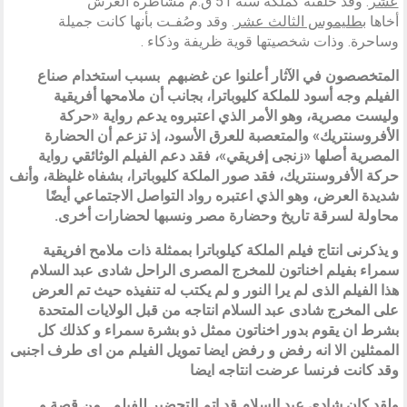
عشر
. وقد خلفته كملكة سنة 51 ق.م مشاطرة العرش
أخاها
بطليموس الثالث عشر
. وقد وصُفـت بأنها كانت جميلة
وساحرة. وذات شخصيتها قوية ظريفة وذكاء .
المتخصصون في الآثار أعلنوا عن غضبهم بسبب استخدام صناع
الفيلم وجه أسود للملكة كليوباترا، بجانب أن ملامحها أفريقية
وليست مصرية، وهو الأمر الذي اعتبروه يدعم رواية «حركة
الأفروسنتريك» والمتعصبة للعرق الأسود، إذ تزعم أن الحضارة
المصرية أصلها «زنجى إفريقي»، فقد دعم الفيلم الوثائقي رواية
حركة الأفروسنتريك، فقد صور الملكة كليوباترا، بشفاه غليظة، وأنف
شديدة العرض، وهو الذي اعتبره رواد التواصل الاجتماعي أيضًا
محاولة لسرقة تاريخ وحضارة مصر ونسبها لحضارات أخرى.
و يذكرنى انتاج فيلم الملكة كيلوباترا بممثلة ذات ملامح افريقية
سمراء بفيلم اخناتون للمخرج المصرى الراحل شادى عبد السلام
هذا الفيلم الذى لم يرا النور و لم يكتب له تنفيذه حيث تم العرض
على المخرج شادى عبد السلام انتاجه من قبل الولايات المتحدة
بشرط ان يقوم بدور اخناتون ممثل ذو بشرة سمراء و كذلك كل
الممثلين الا انه رفض و رفض ايضا تمويل الفيلم من اى طرف اجنبى
وقد كانت فرنسا عرضت انتاجه ايضا
ولقد كان شادى عبد السلام قد اتم التحضير للفيلم , من قصة و