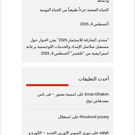
وأنماط
الحياة الصحية جزءاً طبيعياً من الحياة اليومية
أغسطس 4, 2026
“منتدى الشارقة للاستثمار 2026” يعزز الحوار حول
مستقبل سلاسل الإمداد والخدمات اللوجستية برعاية
استراتيجية من “غلفتينر”
أغسطس 4, 2026
أحدث التعليقات
Eman Elhakim
على
امسية مصور – فى ناس
معندهاش ذوق
Khouloud yousry
على
استغلال
salah
على
دورى السوبر الاوربى الجديد – الكورة و