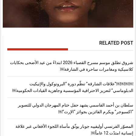
RELATED POST
شروق تطلق موسم مسرح القصباء 2026 ابتداءً من عيد الأضحى بحكايات
كلاسيكية ومغامرات ساحرة في الشارقة￼
￼￼￼￼”علاقات الشارقة” تنظّم دورة “البروتوكول والإتيكيت
الدبلوماسي” لتعزيز الاحترافية المؤسسية وجاهزية القيادات الحكومية￼
سلطان بن أحمد القاسمي يشهد حفل ختام المهرجان الدولي للتصوير
“اكسبوجر” ويكرم الفائزين بجوائز “الإرث”￼
المصوّر الفرنسي أوليفييه جوبار يوثّق مأساة اللجوء الأفغاني عبر علاقة
إنسانية امتدّت 12 عاماً￼