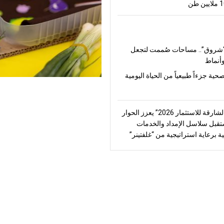
شروق”.. مساحات صُممت لتجعل
أنماط
صحية جزءاً طبيعياً من الحياة اليومية
“منتدى الشارقة للاستثمار 2026” يعزز الحوار
قبل سلاسل الإمداد والخدمات
ة برعاية استراتيجية من “غلفتينر”