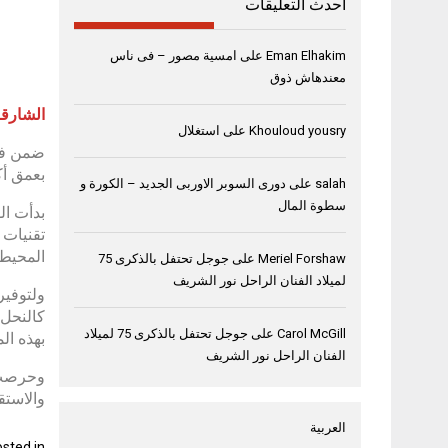
أحدث التعليقات
Eman Elhakim
على
امسية مصور – فى ناس
معندهاش ذوق
الشارقة، 15 نوفمب
Khouloud yousry
على
استغلال
ضمن فع
بعمق أك
salah
على
دورى السوبر الاوربى الجديد – الكورة و
سطوة المال
بدأت ال
تقنيات 
المحيطة
Meriel Forshaw
على
جوجل تحتفل بالذكرى 75
لميلاد الفنان الراحل نور الشريف
ولتوفير
كالنحل 
Carol McGill
على
جوجل تحتفل بالذكرى 75 لميلاد
بهذه ال
الفنان الراحل نور الشريف
وحرصت ا
والاستق
العربية
sted in