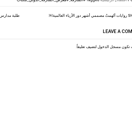
المية￼
طلبة مدارس ي
ات
LEAVE A CO
 تكون
مسجل الدخول
لتضيف تعليقاً.