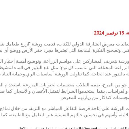
ر 2024
اليات معرض الشارقة الدولي للكتاب، قدمت ورشة “ازرع طعامك بنف
بر، وتصحيح الفكرة الشائعة التي تعتبرها مجرد حفر الأرض ووضع أي بذو
ورشة بتعريف المشاركين على مواسم الزراعة، وتوضيح أهمية اختيار ا
الزراعة المختلفة التي تناسب كل نوع؛ مثل نقع البذور في الماء لتنشيط 
 بالبذور عند الحاجة. كما تناولت الورشة أساسيات الري وحماية النبات
 جو من المرح، صمم الطلاب مجسمات لحيوانات المزرعة باستخدام ال
والفراشات، بينما استخدموا الشرائط لتمثيل الأغصان والأشجار. كما ص
مجسمات كتذكار من زيارتهم للمعرض.
لورشة على إتاحة فرصة التفاعل المباشر مع التربة، من خلال نماذج 
لالية، وأسهم في تحسين حالتهم النفسية عبر التعامل مع الطبيعة، كم
Po
اقتصاد
,
الرئيسية
Tagged
#الشارقة
,
#معرض_الشارقة_الدولي_للكتاب