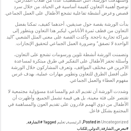
واستهدفت الورشة، التي استقطبت عددًا من طلاب المدارس،
توضيح أهمية التعاون كقيمة أساسية في الحياة، من خلال سرد
قصص وعرض أنشطة تفاعلية تشجع الأطفال على العمل الجماعي.
بدأت الورشة بقصة حول صديقين، أحدهما كفيف، تمكنا بفضل
التعاون من قطف ثمرة الأناناس، ليكبر هذا التعاون ويتطور إلى
شراكة تجارية ناجحة. وأكدت القصة على معنى المثل الشعبي “اليد
الواحدة لا تصفق” وضرورة العمل الجماعي لتحقيق الإنجازات.
وتضمنت الورشة أنشطة تلوين ورسومات تشجع على التعاون،
وأسئلة تحفز الأطفال على التفكير في طرق مبتكرة لمساعدة
الآخرين في مختلف المواقف، وتعرف المشاركون خلال الورشة
على أفضل الطرق للتعاون وتطوير مهارات عملية، بهدف غرس
مفهوم العطاء والعمل الجماعي.
وشددت الورشة أن تقديم الدعم والمساعدة مسؤولية مجتمعية لا
تقتصر على فئة معينة، بل هي قيمة تشمل الجميع، وأظهرت أن
الأطفال من ذوي الهمم قادرون على تقديم العون والمساهمة في
المجتمع بشكل فاعل.
Uncategorized
Posted in
,
الرئيسية
,
تعليم
Tagged
#الشارقة
,
#معرض_الشارقة_الدولي_للكتاب