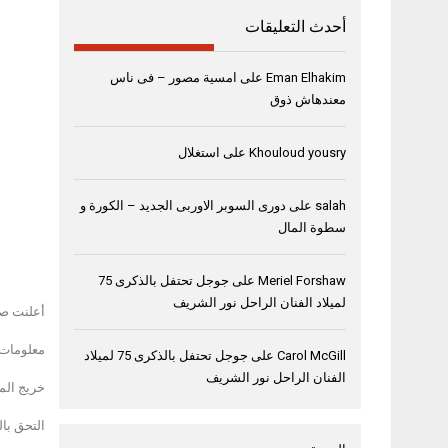
أحدث التعليقات
Eman Elhakim
على
امسية مصور – فى ناس
معندهاش ذوق
Khouloud yousry
على
استغلال
salah
على
دورى السوبر الاوربى الجديد – الكورة و
سطوة المال
Meriel Forshaw
على
جوجل تحتفل بالذكرى 75
لميلاد الفنان الراحل نور الشريف
أعلنت صح
معلومات 
Carol McGill
على
جوجل تحتفل بالذكرى 75 لميلاد
الفنان الراحل نور الشريف
خريج المعه
التحق بالخدمة الع