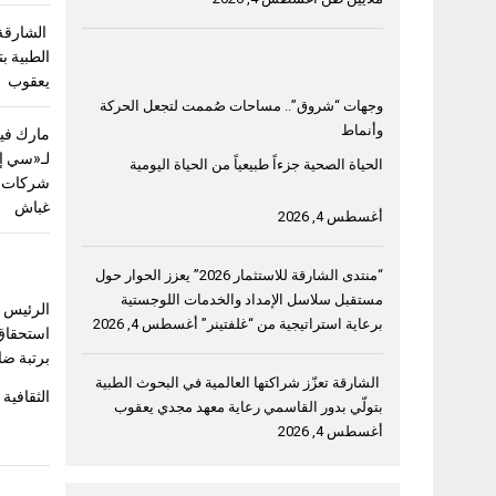
الشارقة 
الطبية ب
يعقوب
وجهات “شروق”.. مساحات صُممت لتجعل الحركة
وأنماط
مارك فيل
لـ«سي إ
الحياة الصحية جزءاً طبيعياً من الحياة اليومية
شركات ق
غباش
أغسطس 4, 2026
“منتدى الشارقة للاستثمار 2026” يعزز الحوار حول
مستقبل سلاسل الإمداد والخدمات اللوجستية
الرئيس ا
برعاية استراتيجية من “غلفتينر”
أغسطس 4, 2026
استحقاق
برتبة ضا
الشارقة تعزّز شراكتها العالمية في البحوث الطبية
الثقافية 
بتولّي بدور القاسمي رعاية معهد مجدي يعقوب
أغسطس 4, 2026