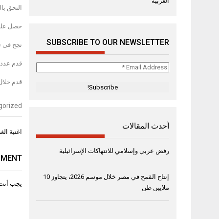
العربية
التحق بال
حصل على 
SUBSCRIBE TO OUR NEWSLETTER
نجح فى تأسيس م
قدم عدد م
Email
Address
قدم خلال
*
gorized
أحدث المقالات
تصفّح
اغنية الغ
المقال
رفض عربي وإسلامي للانتهاكات الإسرائيلية
MMENT
إنتاج القمح في مصر خلال موسم 2026، يتجاوز 10
يجب أنت
ملايين طن