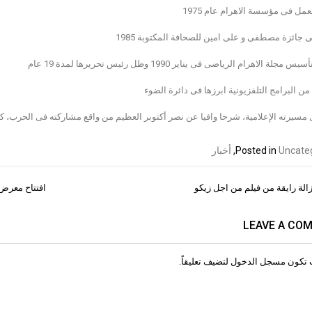
عمل فى مؤسسة الاهرام عام 1975
جائزة مصطفى و على امين للصحافة المكتوبة 1985
جلة الاهرام الرياضى فى يناير 1990 وظل رئيس تحريرها لمدة 19 عام
ن البرامج التلفزيونية ابرزها فى دائرة الضوء
 مسيرته الإعلامية، شرحا وافيا عن نصر أكتوبر العظيم من واقع مشاركته فى الحرب، ك
Uncate
Posted in
,
أخبار
زالة رايقة من فيلم من اجل زيكو
افتتاح معرض بصمات فن 5 مِن تنظيم 
ات
LEAVE A CO
 تكون
مسجل الدخول
لتضيف تعليقاً.