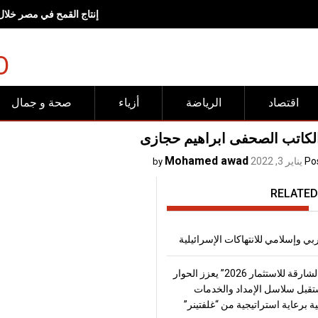
إنتاج القمح في مصر خلال موسم 2026، يتجاوز
O
اقتصاد
الرياضة
أزياء
صحة و جمال
الكاتب الصحفى ابراهيم حجازى
Mohamed awad
Po
يناير 3, 2022
by
RELATED
 وإسلامي للانتهاكات الإسرائيلية
“منتدى الشارقة للاستثمار 2026” يعزز الحوار
قبل سلاسل الإمداد والخدمات
ة برعاية استراتيجية من “غلفتينر”