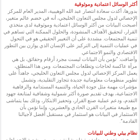
أكثر الوسائل اعتمادية وموثوقية
بدورها، أكدت سعادة انتصار عبد الله الوهيبية، المدير العام للمركز
الإحصائي لدول مجلس التعاون الخليجي، أنه في خضم عالم متغير،
أصبحت البيانات من أكثر الوسائل اعتمادية وموثوقية لدى متخذي
القرار، لتحقيق الأهداف المنشودة، والحلول الممكنة التي تساهم في
تنمية المجتمعات. مشددة على أن التغيير الحقيقي هو في التحول
في عمليات التنمية إلى التركيز على الإنسان الذي يوازن بين التطور
الاقتصادي والنمو الاجتماعي.
وأضافت: “نؤمن بأن البيانات ليست مجرد أرقام وحقائق، بل هي
مرآة عاكسة لحاجات وتطلعات المجتمعات. ومن هذا المنطلق،
يعمل المركز الإحصائي لدول مجلس التعاون الخليجي، جاهداً على
تطوير منظومات معلوماتية جديدة تتجاوز التقليدية، وتشمل
مؤشرات مهمة مثل جودة الحياة، والتنمية المستدامة والرفاهية
الاجتماعية، بهدف تقديم صورة أكثر شمولية وشفافية لمتابعة جهود
التقدم، ودعم عملية صنع القرار، وتحفيز الابتكار، وذلك بما يتماشى
مع طبيعة متغيرات القرن الحادي والعشرين، وإننا نؤمن بأن
الاستثمار في البيانات هو استثمار في مستقبل أفضل لأجيالنا
القادمة”.
نظام بيئي وطني للبيانات
من جهته، تحدث سعادة ستيفان شاينفيست، مدير شعبة الإحصاءات