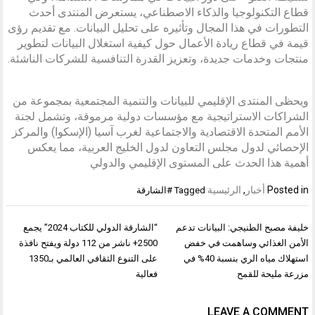
قطاع التكنولوجيا والذكاء الاصطناعي، يستعرض المنتدى أحدث
التطورات في هذا المجال وتأثيره على تحليل البيانات. مع تقديم رؤى
قيمة في قطاع ريادة الأعمال حول كيفية استغلال البيانات لتطوير
منتجات وخدمات جديدة، وتعزيز القدرة التنافسية للشركات الناشئة.
ويحظى المنتدى الإقليمي للبيانات والتنمية المجتمعية بمجموعة من
الشراكات الاستراتيجية مع مؤسسات دولية مرموقة، وتشمل لجنة
الأمم المتحدة الاقتصادية والاجتماعية لغرب آسيا (الإسكوا) والمركز
الإحصائي لدول مجلس التعاون لدول الخليج العربية، مما يعكس
أهمية هذا الحدث على المستوى الإقليمي والدولي
Posted in
أخبار
,
الرئيسية
Tagged
#الشارقة
تصفّح
خليفة مصبح الطنيجي: البيانات تدعم
“الشارقة الدولي للكتاب 2024” يجمع
المقالات
الأمن الغذائي وساهمت في خفض
2500+ ناشر من 112 دولة ويفتح نافذة
استهلاك مياه الري بنسبة 40% في
على التنوع الثقافي العالمي بـ1350
مزرعة مليحة للقمح
فعالية
LEAVE A COMMENT