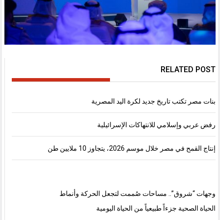
RELATED POST
بنات مصر تكتب تاريخ جديد لكرة اليد المصرية
رفض عربي وإسلامي للانتهاكات الإسرائيلية
إنتاج القمح في مصر خلال موسم 2026، يتجاوز 10 ملايين طن
وجهات “شروق”.. مساحات صُممت لتجعل الحركة وأنماط
الحياة الصحية جزءاً طبيعياً من الحياة اليومية