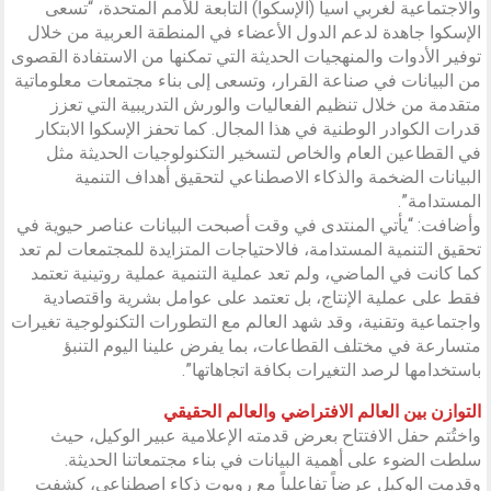
والاجتماعية لغربي آسيا (الإسكوا) التابعة للأمم المتحدة، “تسعى
الإسكوا جاهدة لدعم الدول الأعضاء في المنطقة العربية من خلال
توفير الأدوات والمنهجيات الحديثة التي تمكنها من الاستفادة القصوى
من البيانات في صناعة القرار، وتسعى إلى بناء مجتمعات معلوماتية
متقدمة من خلال تنظيم الفعاليات والورش التدريبية التي تعزز
قدرات الكوادر الوطنية في هذا المجال. كما تحفز الإسكوا الابتكار
في القطاعين العام والخاص لتسخير التكنولوجيات الحديثة مثل
البيانات الضخمة والذكاء الاصطناعي لتحقيق أهداف التنمية
المستدامة”.
وأضافت: “يأتي المنتدى في وقت أصبحت البيانات عناصر حيوية في
تحقيق التنمية المستدامة، فالاحتياجات المتزايدة للمجتمعات لم تعد
كما كانت في الماضي، ولم تعد عملية التنمية عملية روتينية تعتمد
فقط على عملية الإنتاج، بل تعتمد على عوامل بشرية واقتصادية
واجتماعية وتقنية، وقد شهد العالم مع التطورات التكنولوجية تغيرات
متسارعة في مختلف القطاعات، بما يفرض علينا اليوم التنبؤ
باستخدامها لرصد التغيرات بكافة اتجاهاتها”.
التوازن بين العالم الافتراضي والعالم الحقيقي
واختُتم حفل الافتتاح بعرض قدمته الإعلامية عبير الوكيل، حيث
سلطت الضوء على أهمية البيانات في بناء مجتمعاتنا الحديثة.
وقدمت الوكيل عرضاً تفاعلياً مع روبوت ذكاء اصطناعي، كشفت