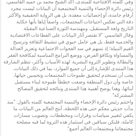
وفي كلمته الافتتاحية للمنتدى، أكد الشيخ محمد بن حميد القاسمي،
رئيس دائرة الإحصاء والتنمية المجتمعية أن البيانات ليست مجرد
أرقام جامدة، أو إحصائيات معقدة، بل هي الرواية الحقيقية والأكثر
دقة التي تعكس احتياجات المجتمعات، واصفاً إياها بأنها حكاية
التاريخ ولغة المستقبل، ومهندسة الثورة الصناعية المقبلة.
وقال القاسمي: “لا تقتصر آثار البيانات على القطاعات الاقتصادية
والخدمية فقط، بل هي عامل حيوي في تنشيط الثقافة وترسيخ
القيم النبيلة؛ إذ تسهم في سد الفجوات الاجتماعية وتعزيز العدالة
والمساواة وتكافؤ الفرص، ووضع البرامج المناسبة لمكافحة الفقر
والبطالة وتطوير الثروة البشرية. لهذه الأسباب وأكثر، تنظم الشارقة
هذا المنتدى للإشارة إلى أن جميع الموارد، بما في ذلك البيانات،
يجب أن تستخدم لتحقيق طموحات المجتمعات وتحسين حياتها،
خاصة وأن دول المنطقة وضعت خططاً طموحة لبناء مستقبل
أبنائها، وهذا يوضح أهمية هذا المنتدى ونتائجه لتحقيق المصالح
المشتركة”.
واختتم رئيس دائرة الإحصاء والتنمية المجتمعية كلمته بالقول: “منذ
بدأت حديثي معكم حتى هذه اللحظة، أنتج العالم من البيانات ما
يكفي لتغيير سياسات وقرارات ومخططات، وتصويب مسارات
كاملة، فلنكن سباقين في استثمار هذه الثروة لما فيه مصلحة
مجتمعاتنا ومجتمعات العالم أجمع”.