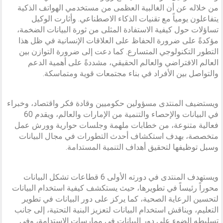
من خلاله عن أن الغالبية العظمى من مستخدمي الهواتف الذكية
يتفاعلون يومياً مع تقنيات الذكاء الاصطناعي. وأثارت الوكيل
تساؤلات حول كيفية الاستفادة المثلى من ثورة البيانات الضخمة،
مؤكدةً على ضرورة الحفاظ على العلاقات الإنسانية في ظل هذا
التطور التكنولوجي المتسارع. كما دعت إلى ضرورة التوازن بين
العالم الافتراضي والعالم الحقيقي، مشددةً على أهمية الدعم
والتواصل بين الأفراد في بناء مجتمعات قوية ومتماسكة.
ويستضيف المنتدى مسؤولين حكوميين وقادة فكر واقتصاد، وخبراء
في البيانات والإحصاء والتنمية من الإمارات والعالم، ويقدم 60
فعالية متنوعة، من خطابات ملهمة وجلسات حوارية وورش عمل
متخصصة، بهدف استكشاف أحدث التطورات في مجال البيانات
وسبل توظيفها لتحقيق أهداف التنمية المستدامة.
ويستهدف المنتدى في دورته الأولى 6 قطاعات تشكل البيانات
محوراً رئيساً في تطويرها، حيث يستكشف كيفية استخدام البيانات
لتحسين الرعاية الصحية، كما يركز على دور البيانات في تطوير
التعليم، ويناقش استخدام البيانات لتعزيز البنية التحتية، إلى جانب
تسليطه الضوء على دور البيانات في ممارسات الاستدامة، وفي