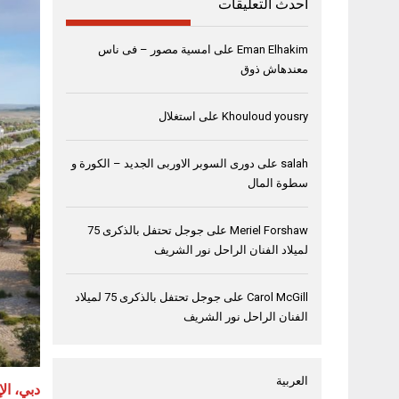
أحدث التعليقات
Eman Elhakim
على
امسية مصور – فى ناس
معندهاش ذوق
Khouloud yousry
على
استغلال
salah
على
دورى السوبر الاوربى الجديد – الكورة و
سطوة المال
Meriel Forshaw
على
جوجل تحتفل بالذكرى 75
لميلاد الفنان الراحل نور الشريف
Carol McGill
على
جوجل تحتفل بالذكرى 75 لميلاد
الفنان الراحل نور الشريف
العربية
دبي، الإما