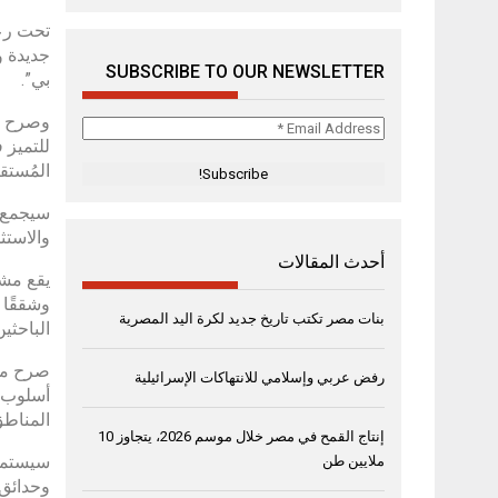
تحت رعا
SUBSCRIBE TO OUR NEWSLETTER
بي”.
وصرح ال
Email
للتميز 
Address
المُستق
*
سيجمع ه
والاستث
أحدث المقالات
وشققًا 
بنات مصر تكتب تاريخ جديد لكرة اليد المصرية
الباحثي
صرح محم
رفض عربي وإسلامي للانتهاكات الإسرائيلية
أسلوب ح
المناطق
إنتاج القمح في مصر خلال موسم 2026، يتجاوز 10
سيستمتع
ملايين طن
وحدائق 