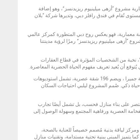
ارية مشروع “أزهى ميلينيوم ريزيدنسز”، وهو إضافة
 ١٢ يونيو ٢٠٢٥، خلال فعالية رفيعة المستوى تُقام في فندق رافلز دبي، وتديرها شركة “بلان
سة معمارية، فهو يعكس روح دبي المتطورة كمركز عالمي
روع “أزهى ميلينيوم ريزيدنسز” رمزًا لرؤية مدينتنا
، نخبة من الشخصيات المؤثرة في قطاع العقارات
توقع أن يُعيد تعريف مفهوم الحياة الحضرية المعاصرة.
يقع مشروع أزهى ميلينيوم ريزيدنسز على ارتفاع 30 طابقًا في قلب مثلث قرية جميرا ، ويضم 196 شقة عصرية، تشمل استوديوهات
حياة ذكي. صُمم المشروع ليلبي احتياجات السكان
تقتصر على بناء منازل فحسب، بل تشمل أيضًا تجارب
الفخامة العصرية ورفاهية المجتمع وسهولة الوصول إلى
كز لياقة بدنية مُصمم خصيصاً للعناية بالصحة،
 يتميز المبنى ببنية تحتية مستدامة، وتقنيات منازل