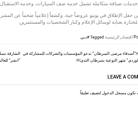
وخدمات ضيافة متكاملة تشمل خدمة صف السيارات، وخدمة الاستقبال،
حفل الإطلاق في يونيو عروضاً حية، وكشفاً إعلامياً ضخماً عن المش
ُختارة بعناية لوسائل الإعلام وكبار الشخصيات والمستثمرين.
Po
اقتصاد
,
الرئيسية
Tagged
#دبي
دقاء مرضى السرطان” تدعو المؤسسات والشركات للمشاركة في
الشارقة تسجّ
ات
الوردي” شهر التوعية بسرطان الثدي￼
“انشر” للعال
LEAVE A CO
 تكون
مسجل الدخول
لتضيف تعليقاً.