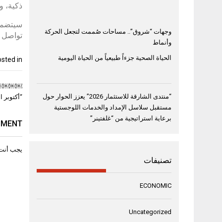
ذكية، 
سيتضمن 
وجهات “شروق”.. مساحات صُممت لتجعل الحركة
تواصل م
وأنماط
الحياة الصحية جزءاً طبيعياً من الحياة اليومية
sted in
تصفّح
￼￼￼￼”أص
المقال
“منتدى الشارقة للاستثمار 2026” يعزز الحوار حول
“أكتوبر 
مستقبل سلاسل الإمداد والخدمات اللوجستية
برعاية استراتيجية من “غلفتينر”
MMENT
يجب أنت
تصنيفات
ECONOMIC
Uncategorized