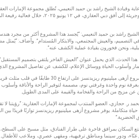
ية وقيادة الشيخ راشد بن حميد النعيمي، تُطلق مجموعة الإمارات العق
جديدة وجريئة إلى أفق دبي العقاري، في
شيخ راشد بن حميد النعيمي: “يُجسد هذا المشروع أكثر من مجرد هند
في التصميم، والعيش المجتمعي، والابتكار المُستدام”. وأضاف: “يُمثل مش
بلية، ونحن فخورون بقيادة عملية الكشف عنه”.
ذا الحدث، الذي يحمل عنوان “العيش الفاخر يلتقي بتصميم المستقبل”
مار وأسلوب الحياة ووسائل الإعلام، للكشف عن تفاصيل المشروع الذي يُ
بغرفة نوم واحدة وغرفتي نوم، مصممة لتوفير الراحة والأناقة وأسلوب 
ن عن مزيج من الراحة والفخامة والقيمة على المدى الطويل.
د ر. حجازي، العضو المنتدب لمجموعة الإمارات العقارية: “رؤيتنا لا 
ياة متكاملة. يوفر مشروع أزهى ميلينيوم ريزيدنسز توازنًا فريدًا بين 
 الحضرية.”
 السكان بمرافق فاخرة على طراز الفنادق، مثل مسبح على السطح، ومر
غنّاء، ودور سينما ومناطق ترفيهية، ومقهى عصري، وملاعب للأطفال. كما