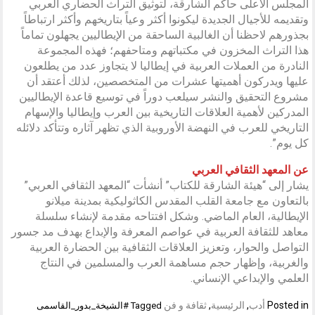
المجلس الأعلى حاكم الشارقة، لتوثيق التراث الحضاري العربي
وتقديمه للأجيال الجديدة ليكونوا أكثر وعياً بتاريخهم وأكثر ارتباطاً
بجذورهم لاحظنا أن الغالبية الساحقة من الإيطاليين يجهلون تماماً
هذا التراث المخزون في مكتباتهم ومتاحفهم؛ فهذه المجموعة
النادرة من العملات العربية في إيطاليا لا يتجاوز عدد من يطلعون
عليها ويدركون أهميتها عشرات من المتخصصين، لذلك أعتقد أن
مشروع التحقيق والنشر سيلعب دوراً في توسيع قاعدة الإيطاليين
المدركين لأهمية العلاقات التاريخية بين العرب وإيطاليا والإسهام
التاريخي للعرب في النهضة الأوروبية الذي تظهر آثاره وتتأكد دلائله
كل يوم”.
عن المعهد الثقافي العربي
يشار إلى “هيئة الشارقة للكتاب” أنشأت “المعهد الثقافي العربي”
بالتعاون مع جامعة القلب المقدس الكاثوليكية بمدينة ميلانو
الإيطالية، العام الماضي. وشكل افتتاحه مقدمة لإنشاء سلسلة
معاهد للثقافة العربية في عواصم المعرفة والإبداع بهدف مد جسور
التواصل والحوار، وتعزيز العلاقات الثقافية بين الحضارة العربية
والغربية، وإظهار حجم مساهمة العرب والمسلمين في النتاج
العلمي والإبداعي الإنساني.
Posted in
أدب
,
الرئيسية
,
ثقافة و فن
Tagged
#الشيخة_بدور_القاسمى