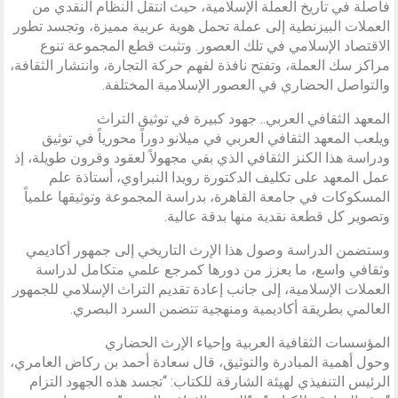
فاصلة في تاريخ العملة الإسلامية، حيث انتقل النظام النقدي من
العملات البيزنطية إلى عملة تحمل هوية عربية مميزة، وتجسد تطور
الاقتصاد الإسلامي في تلك العصور. وتثبت قطع المجموعة تنوع
مراكز سك العملة، وتفتح نافذة لفهم حركة التجارة، وانتشار الثقافة،
والتواصل الحضاري في العصور الإسلامية المختلفة.
المعهد الثقافي العربي.. جهود كبيرة في توثيق التراث
ويلعب المعهد الثقافي العربي في ميلانو دوراً محورياً في توثيق
ودراسة هذا الكنز الثقافي الذي بقي مجهولاً لعقود وقرون طويلة، إذ
عمل المعهد على تكليف الدكتورة رويدا النبراوي، أستاذة علم
المسكوكات في جامعة القاهرة، بدراسة المجموعة وتوثيقها علمياً
وتصوير كل قطعة نقدية منها بدقة عالية.
وستضمن الدراسة وصول هذا الإرث التاريخي إلى جمهور أكاديمي
وثقافي واسع، ما يعزز من دورها كمرجع علمي متكامل لدراسة
العملات الإسلامية، إلى جانب إعادة تقديم التراث الإسلامي للجمهور
العالمي بطريقة أكاديمية ومنهجية تتضمن السرد البصري.
المؤسسات الثقافية العربية وإحياء الإرث الحضاري
وحول أهمية المبادرة والتوثيق، قال سعادة أحمد بن ركاض العامري،
الرئيس التنفيذي لهيئة الشارقة للكتاب: “تجسد هذه الجهود التزام