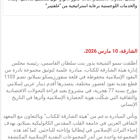
والخدمات اللوجستية برعاية استراتيجية من “غلفتينر”
الشارقة، 10 مارس 2026،
أطلقت سمو الشيخة بدور بنت سلطان القاسمي، رئيسة مجلس
إدارة هيئة الشارقة للكتاب، مبادرة علمية لتوثيق مجموعة نادرة من
النقود الإسلامية محفوظة في قلعة سفورزيسكو بميلانو، تضم 1103
قطع نقدية تعود لعصور مختلفة، يتصدرها أقدم دينار عربي إسلامي
مؤرخ بسنة 77 هجرية، في مشروع يعيد قراءة التحولات الاقتصادية
والثقافية التي شكّلت هوية الحضارة الإسلامية وأثرها في التاريخ
الإنساني.
وتأتي المبادرة بدعم من “هيئة الشارقة للكتاب” وبالتعاون مع المعهد
الثقافي العربي في جامعة القلب المقدس الكاثوليكية بميلانو، بهدف
إحياء التراث الإسلامي في إيطاليا وإتاحته للباحثين. كما تُعد هذه
المجموعة واحدة من أندر المجموعات النقدية الإسلامية المكتشفة