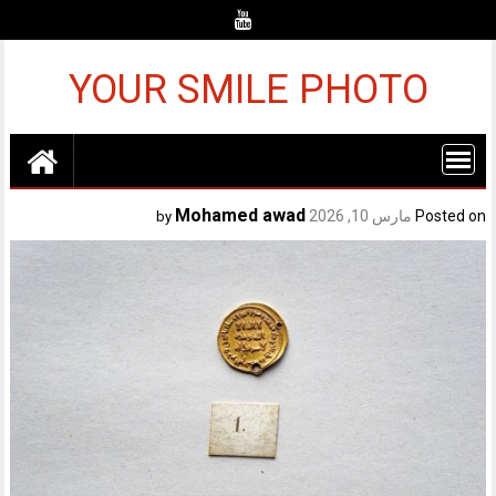
Ski
t
conten
YOUR SMILE PHOTO
Mohamed awad
Posted on
مارس 10, 2026
by