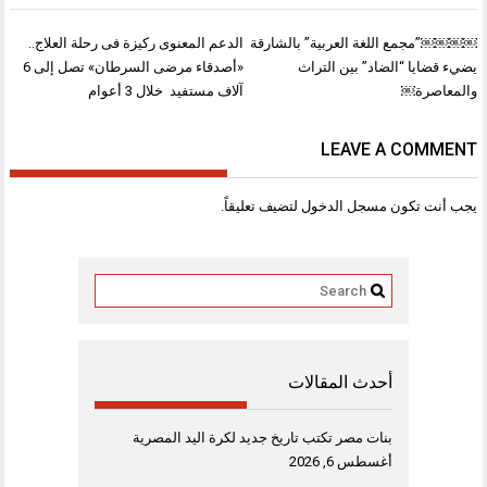
تصفّح
￼￼￼￼”مجمع اللغة العربية” بالشارقة
الدعم المعنوى ركيزة فى رحلة العلاج..
المقالات
يضيء قضايا “الضاد” بين التراث
«أصدقاء مرضى السرطان» تصل إلى 6
والمعاصرة￼
آلاف مستفيد خلال 3 أعوام
LEAVE A COMMENT
يجب أنت تكون
مسجل الدخول
لتضيف تعليقاً.
أحدث المقالات
بنات مصر تكتب تاريخ جديد لكرة اليد المصرية
أغسطس 6, 2026