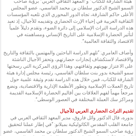
“هيئة الشارقة للكتاب” و”المعهد الثقافي العربي” برؤية صاحب
السمو الشيخ الدكتور سلطان بن محمد القاسمي، عضو المجلس
الأعلى حاكم الشارقة، تجاه الدور المحوري الذي تلعبه المؤسسات
الثقافية العربية في إحياء الإرث الحضاري وتقديمه للأجيال، إذ تعيد
هذه الدراسة التراث الإسلامي إلى دائرة الضوء، وتقدم دليلاً علمياً
لتأثير الحضارة الإسلامية على التاريخ الإنساني ومساهمته في
الاقتصاد والثقافة العالمية”.
وأضاف العامري: “تلهم الدراسة الباحثين والمهتمين بالثقافة والتاريخ
والاقتصاد لاستكشاف إنجازات حضارتهم، وتحفز الأجيال الناشئة
على الاعتزاز بهويتهم وثقافتهم، وهذا الرؤى المركزية التي رسختها
سمو الشيخة بدور بنت سلطان القاسمي، رئيسة مجلس إدارة هيئة
الشارقة للكتاب، فمن خلال هذه الدراسة نقدم وثيقة علمية حول
تاريخ العملات الإسلامية وتطور الأنظمة الإدارية والاقتصادية، ونضع
مرجعاُ مهماً لفهم العلاقات بين أقاليم الحضارة الإسلامية القديمة
ومراكز سك العملة المختلفة في العصور الوسطى”.
تقديم التراث الحضاري العربي للأجيال
بدوره، قال الدكتور وائل فاروق، مدير المعهد الثقافي العربي في
جامعة القلب المقدس الكاثوليكية بميلانو: “في إطار عملنا لتحقيق
رؤية صاحب السمو الشيخ الدكتور سلطان بن محمد القاسمي، عضو