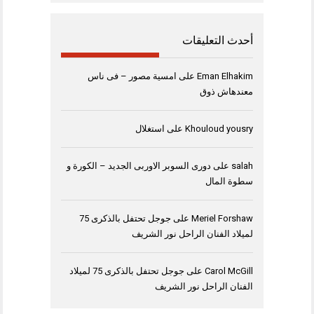
أحدث التعليقات
Eman Elhakim
على
امسية مصور – فى ناس
معندهاش ذوق
Khouloud yousry
على
استغلال
salah
على
دورى السوبر الاوربى الجديد – الكورة و
سطوة المال
Meriel Forshaw
على
جوجل تحتفل بالذكرى 75
لميلاد الفنان الراحل نور الشريف
Carol McGill
على
جوجل تحتفل بالذكرى 75 لميلاد
الفنان الراحل نور الشريف