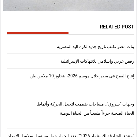
RELATED POST
بنات مصر تكتب تاريخ جديد لكرة اليد المصرية
رفض عربي وإسلامي للانتهاكات الإسرائيلية
إنتاج القمح في مصر خلال موسم 2026، يتجاوز 10 ملايين طن
وجهات “شروق”.. مساحات صُممت لتجعل الحركة وأنماط
الحياة الصحية جزءاً طبيعياً من الحياة اليومية
“منتدى الشارقة للاستثمار 2026” يعزز الحوار حول مستقبل سلاسل الإمداد