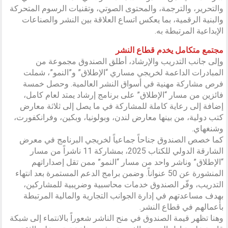
والتحرير، والترجمة، والمحتوى الصوتي، وتقنيات الرسوم المتحركة
والبنية الرقمية، بما يعكس اتساع العلاقة بين النشر والصناعات
الإبداعية المرتبطة به.
مجتمع متكامل يخدم قطاع النشر
وإلى جانب التدريب والإرشاد، أطلق الصندوق مجموعة من
المبادرات الداعمة لخريجي مساري “الإطلاق” و”النمو”، شملت
فرص مشاركة مهنية في أسواق النشر العالمية. وحصل خمسة
فائزين من مسار “الإطلاق” على برنامج إرشاد يمتد لعام كامل،
إضافة إلى رعاية كاملة للمشاركة في ما يصل إلى ثلاثة معارض
كتب دولية، من بينها معارض لندن، وبولونيا، وبكين، وفرانكفورت،
وشنغهاي.
كما خصص الصندوق جناحاً جماعياً لخريجي البرنامج في معرض
الشارقة الدولي للكتاب 2025، بمشاركة 11 ناشراً من مسار
“الإطلاق” وناشر واحد من مسار “النمو” ممن تقل إصداراتهم
المنشورة عن 50 عنواناً. وضمن برامج الدعم المستمرة بعد انتهاء
التدريب، وفّر الصندوق خدمات محاسبية وضريبية للمشاركين،
بهدف مساعدتهم في إدارة الجوانب التجارية والمالية المرتبطة
بأعمالهم في قطاع النشر.
وهنا تظهر قيمة الصندوق في منح الناشر شعوراً بالانتماء إلى شبكة