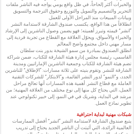
والخبرات أكثر إلحاحاً، في ظل واقع يومي يواجه فيه الناشر ملفات
التحرير والتصميم والتمويل والتوزيع وحقوق الترجمة والتسويق
وبيانات المبيعات منذ المراحل الأولى للعمل.
انطلاقاً من هذا الواقع، يكتسب صندوق الشارقة لاستدامة النشر
“انشر” قيمته وتبرز أهميته؛ فهو يضمن وصول الناشرين إلى الإرشاد
والخبراء والأسواق، ويحوّل العلاقة مع القطاع من تجربة فردية إلى
مسار مهني داخل مجتمع واضح المعالم.
انطلق الصندوق بمبادرة من سمو الشيخة بدور بنت سلطان
القاسمي، رئيسة مجلس إدارة هيئة الشارقة للكتاب، ضمن شراكة
تضم هيئة الشارقة للكتاب وجمعية الناشرين الإماراتيين ومدينة
الشارقة للنشر. وتقوم بنيته على ثلاثة مسارات: “الإطلاق” للناشرين
الجدد، و”النمو” لدور النشر القائمة، و”الابتكار” للشركات التقنية
العاملة مع قطاع النشر. أهمية هذه المسارات أنها تعالج مراحل
العمل، التي يحتاج كل منها إلى نوع مختلف من العلاقة المهنية؛ من
مرشد في البداية، وشريك في في النمو، إلى خبير تكنولوجي عند
تطوير نماذج العمل.
شبكات مهنية لبداية احترافية
يتبع صندوق الشارقة لاستدامة النشر “انشر” أفضل الممارسات
العالمية الرائدة، التي أثبتت أن الناشر الجديد يحتاج إلى تدريب