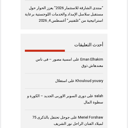
“منتدى الشارقة للاستثمار 2026” يعزز الحوار حول
مستقبل سلاسل الإمداد والخدمات اللوجستية برعاية
استراتيجية من “غلفتينر”
أغسطس 4, 2026
أحدث التعليقات
Eman Elhakim
على
امسية مصور – فى ناس
معندهاش ذوق
Khouloud yousry
على
استغلال
salah
على
دورى السوبر الاوربى الجديد – الكورة و
سطوة المال
Meriel Forshaw
على
جوجل تحتفل بالذكرى 75
لميلاد الفنان الراحل نور الشريف