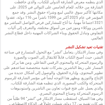
الذي ينظمه معرض الشارقة الدولي للكتاب، والذي حافظت
الشارقة من خلاله، للعام الخامس على التوالي في 2025، على
مكانتها كأكبر سوق عالمي لبيع وشراء حقوق النشر. وقد جمع
المؤتمر في عام 2025 أكثر من 1599 ناشراً من 116 دولة، عقدوا
3321 اجتماعاً مهنياً، ما أتاح للمشاركين فرص التواصل المباشر مع
ناشرين ووكلاء وموزعين من أسواق مختلفة، والتعرف إلى آليات
التفاوض وتبادل الحقوق وبناء الشراكات المهنية داخل قطاع النشر
العالمي.
تقنيات تعيد تشكيل النشر
وفي مسار الابتكار، يتعامل “انشر” مع التحول المتسارع في صناعة
النشر، حيث أصبح الكتاب قابلاً للانتقال إلى الصوت والصورة
والرسوم المتحركة والمحتوى الرقمي التفاعلي. ومن هنا يركز
المسار على ربط الناشرين بشركات تقنية متخصصة تساعدهم على
تطوير المحتوى، وإدارة الحقوق، والوصول إلى أشكال جديدة من
الإنتاج والتوزيع. ويظهر هذا التوجه أيضاً في مؤتمر الشارقة للرسوم
المتحركة والكتب المصورة، الذي تنظمه هيئة الشارقة للكتاب،
والذي يعمل على فتح قنوات تعاون بين الناشرين واستوديوهات
الرسوم المتحركة وصناع المحتوى البصري.
وفي هذا السياق، استقطب مسار الابتكار في “انشر” 94 طلباً من
شركات تقنية من 17 دولة، شملت حلولاً في الذكاء الاصطناعي،