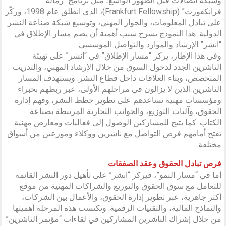
وشبكة اتصالات قبل الظهور الواسع؛ مثل برنامج “زمالة
فرانكفورت” (Frankfurt Fellowship)، الذي انطلق عام 1998، وركّز
على تبادل المعلومات، والحوار المهني، وتوسيع شبكة صناعة النشر
الدولية. هذا النموذج يشرح سبب أهمية أن يضم مسار الإطلاق في
“انشر” الإرشاد والموارد والتواصل المؤسسي.
وفي هذا الإطار، يركز “مسار الإطلاق” في “انشر” على تهيئة
الناشرين الجدد لدخول السوق من خلال الإرشاد المهني، والتدريب
المتخصص، وبناء العلاقات داخل قطاع النشر. ويستهدف المسار
الناشرين الذين لا يزالون في مراحلهم الأولى، عبر ربطهم بخبراء
ومؤسسات مهنية تساعدهم على تطوير خطط النشر، وفهم إدارة
الحقوق، وآليات التوزيع، والجوانب التجارية المرتبطة بصناعة
الكتاب. كما يتيح للمشاركين الوصول إلى فعاليات ومعارض مهنية
تفتح أمامهم فرص التواصل مع ناشرين ووكلاء وموزعين من أسواق
مختلفة.
فرص تبادل الحقوق وعقد الصفقات
أما في “مسار النمو”، فيركز “انشر” على تأهيل دور النشر القائمة
للتعامل مع سوق الحقوق والتوزيع والشراكات المهنية من موقع
أكثر جاهزية، عبر تطوير إدارة الحقوق، والأعمال بين الشركات،
والنماذج المالية، والتقنيات الرقمية. وتكتسب هذه المرحلة أهميتها
من خلال إشراك الناشرين المشاركين في لقاءات “مؤتمر الناشرين”