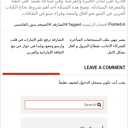
قادرة على تبادل الخبرة والفرصة. وفي صناعة تعتمد على الثقة
والمعرفة المتبادلة، تصبح هذه الشبكة أحد أهم شروط نجاح الكتاب
العربي في النمو نحو آفاق واسعة وقراء متنوعي الثقافات.
Posted in
اقتصاد
,
الرئيسية
Tagged
#الشارقة
,
#الشيخة_بدور_القاسمى
تصفّح
مصر تنهي ملف المستحقات المتأخرة
الشارقة ترفع علم الإمارات في قلب
المقالات
للشركاء الاجانب بقطاع البترول و الغاز
وارسو وتضع بولندا في حوار حي مع
بشكل كامل
الثقافة الإماراتية والعربي
LEAVE A COMMENT
يجب أنت تكون
مسجل الدخول
لتضيف تعليقاً.