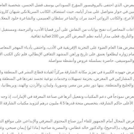
عرض، الذي احتفى بالبروفيسور المؤرخ السوداني يوسف فضل الحسن، شخصية العام الثقا
أعرج، والكاتب الروائي أحمد مراد، والشاعر سلطان العميمي، والشاعرة خلود المعلا، و
عات المحاضرات تفتح بوابات من النقاش على أبرز قضايا الأدب، والترجمة، ومستقبل ال
لتأريخ، فعلى مدار أيامه نظم المعرض أكثر من 200 فعالية ثقافية.
رض هذا العام الضوء على التجربة الإفريقية في الأدب، واحتفى بأدباء المهجر المعاصر
ام زواره ليطلعوا بعمق على تاريخ وراهن المشهد الثقافي الإيطالي، فلم تكن الكتب الإ
، والموسيقى، حاضرة بسلسلة عروض وأنشطة متواصلة.
عرض جهوده الكبيرة في تعزيز مكانة الشارقة مركزاً لقيادة قطاع النشر في المنطقة وال
والخليج والمنطقة، بينها دور نشر من مصر، وسوريا، ولبنان، والأردن، والهند، وبريطانيا، 
عرض نموذجاً في دعم المكتبات وتفعيل أثرها في صناعة المعرفة في الإمارات، إذ و
المجلس الأعلى حاكم الشارقة، بتخصيص منحة قدرها 4.5 مليو
عرض المجال أمام الجمهور للقاء أبرز صناع المحتوى المعرفي والإبداعي على مواقع ا
المعروف بـ(الدحيح)، والدكتور خالد غطاس، والمصرية صاحبة (ماذا لو) إيمان صبحي، و