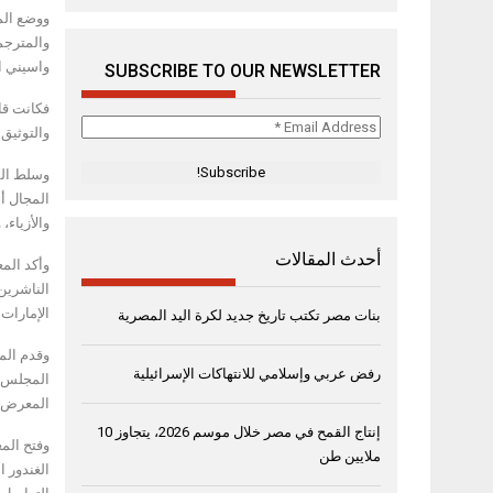
ووضع الم
واسيني ال
SUBSCRIBE TO OUR NEWSLETTER
فكانت قا
Email
والتوثيق وا
Address
*
وسلط المع
المجال أم
والأزياء
أحدث المقالات
وأكد الم
الإمارات 
بنات مصر تكتب تاريخ جديد لكرة اليد المصرية
وقدم الم
رفض عربي وإسلامي للانتهاكات الإسرائيلية
المعرض.
إنتاج القمح في مصر خلال موسم 2026، يتجاوز 10
وفتح الم
ملايين طن
الغندور 