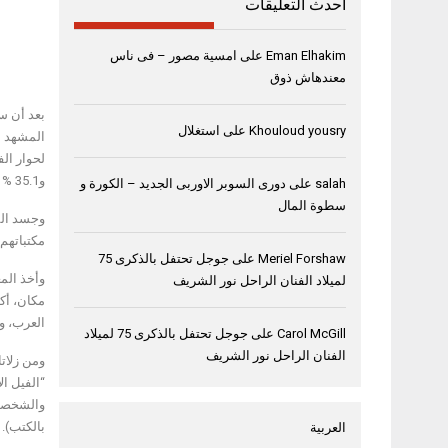
أحدث التعليقات
Eman Elhakim
على
امسية مصور – فى ناس
معندهاش ذوق
بعد أن س
Khouloud yousry
على
استغلال
و35.1 % من الفئة العمرية بين 26 – 45.
salah
على
دورى السوبر الاوربى الجديد – الكورة و
سطوة المال
مكتباتهم 
Meriel Forshaw
على
جوجل تحتفل بالذكرى 75
لميلاد الفنان الراحل نور الشريف
مكان، أك
العرب، ون
Carol McGill
على
جوجل تحتفل بالذكرى 75 لميلاد
الفنان الراحل نور الشريف
ومن زلات
“الفيل ا
والشخصيات
بالكتب).
العربية