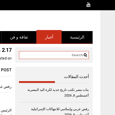
Ski
t
conten
الرئيسية
أخبار
ثقافة و فن
2.17 مليون زائر من 112 دولة يوجهون (كلمة للعام) في ختام “معرض الشارقة الدولي للكتاب 41”
sted on
 POST
أحدث المقالات
رفض عربي
بنات مصر تكتب تاريخ جديد لكرة اليد المصرية
أغسطس 6, 2026
رفض عربي وإسلامي للانتهاكات الإسرائيلية
الرئيس ا
أغسطس 6, 2026