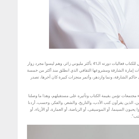
وقال سعادة أحمد بن ركاض العامري، رئيس هيئة الشارقة للكتاب: “يختتم معرض الشارقة الدولي للكتاب فعاليات دورته الـ41 بأكثر مليوني زائر، وهم ليسوا مجرد زوار
هات إمارة الشارقة ومشروعها الثقافي الذي انطلق منذ أكثر من خمسة
م الشارقة، ونما وازدهر، وأثمر منجزات كبيرة كان آخرها، تصدر
 مجتمعات تؤمن بقيمة الكتاب وتأثيره على مستقبلهم، وهذا ما وصلنا
ن، الذين يقرأون كتب الأدب، والتاريخ، والشعر، والفكر، وحسب، أردنا
بون السينما، أو الموسيقى، أو الرياضة، أو العمارة، أو الأزياء، أو
تب”.