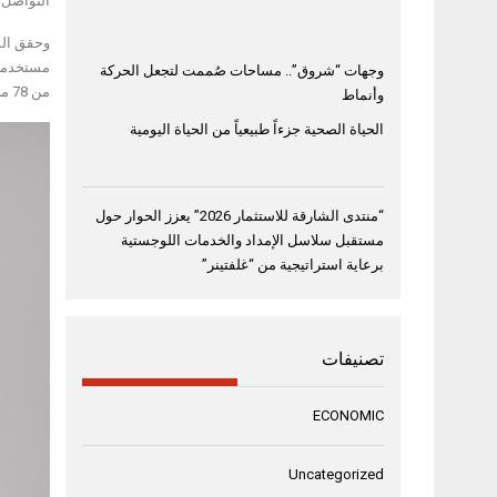
التواصل 
وجهات “شروق”.. مساحات صُممت لتجعل الحركة
من 78 مليون تفاعل، أما المنشورات باستخدام الوسم نفسه باللغتين العربية والإنجليزية فوصلت 8400 منشور.
وأنماط
الحياة الصحية جزءاً طبيعياً من الحياة اليومية
“منتدى الشارقة للاستثمار 2026” يعزز الحوار حول
مستقبل سلاسل الإمداد والخدمات اللوجستية
برعاية استراتيجية من “غلفتينر”
تصنيفات
ECONOMIC
Uncategorized