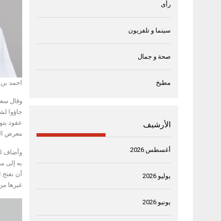
رأى
سينما و تلفزيون
صحة و جمال
مطبخ
احمد بن 
جاؤوا لش
عقود بتو
الأرشيف
معرض الشا
أغسطس 2026
وأضاف ال
به إلى مر
أن نفتح ا
يوليو 2026
غيرها من
يونيو 2026