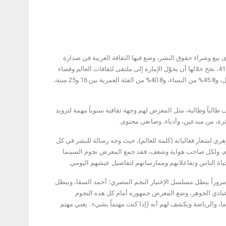
 بيع وشراء حقوق النشر، وضع فيها الثقافة العربية في صدارة
المشهد العالمي، اختتم “معرض الشارقة الدولي للكتاب” إثني عشرة يوماً من فعاليات دورته الـ 41، نجح خلالها أن يحوّل الإمارة إلى ملتقى لثقافات العالم وفضاء
لحوار الفكر والفن والإبداع والمعرفة، مستضيفاً 2.17 مليون زائر من 112 دولة؛ 54.2% من الرجال، و45.8% من النساء، و40.8% من الفئة العمرية بين 16 و25 سنة،
معرض رسالته في بناء أجيال جديدة من القراء، حيث استقبل على مدار 12 يوماً 218 ألف طالباً وطالبة، مثل المعرض لهم وجهة ثقافية سنوياً مهمة لتزويد
ؤثرة، من مبدعين، وأدباء، وصانعي محتوى.
ضيف شرف دورته الـ41، الجمهور إلى المعنى الجوهري لشعار فعالياته (كلمة للعالم)، حيث وجه رسالة للبشر في كل
تمام، ولكل صاحب هواية وشغف، فقد جمع المعرض نجوم السينما
 بحياة الناس وتفاعلاتهم وممارساتهم لتفاصيل عيشهم اليومي.
 مروراً ببطل مسلسل الإختيار النجم المصري؛ أحمد السقا، وببطل
ي عبادي الجوهر، وضع المعرض جمهوره أمام كل هذه النجوم
ا، والرياضة ويكشف لهم أنه (إذا كنت مهتماً بشيء.. يعني مهتم