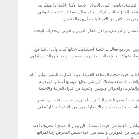
فية، حاصدي كبرى الجوائز الأدبية، وكبار الأدباء والمفكرين
والمترجمين في حوار متواصل على مدار أيامه، حيث استضاف الكاتب السريلانكي شيهان كاروناتيلاكا الفائز بجائزة البوكر العالمية للرواية لعام 2022، والروائي
غيرهم الكثير من الأدباء والمفكرين والمثقفين.
اتصال، والتواصل، وراهن الفكر العربي والغربي، وتحديات البحث
ين، ببرنامج فعاليات خاصة استضافت خلالها كتاب وأدباء، كما فتح
يطالية والأدباء الإيطاليين حاضرين، وحسب، وإنما كان الفن والطهي
عالم، حيث فتحت المنطقة الحرة لمدينة الشارقة للنشر أبوابها أمام
الناشرين المشاركين في المعرض، بحزمة تسهيلات وخدمات نوعية تجسد تفردها في المنطقة والعالم، فاستقطبت 26 دار نشر تتطلع لتوسيع أعمالها في دولة
والمغرب، والجزائر، وتونس، وغيرها من الدول العربية والأجنبية.
جه صاحب السمو الشيخ الدكتور سلطان بن محمد القاسمي، عضو
ن درهم لتزويد مكتبات الشارقة العامة والحكومية بأحدث الإصدارات من دور النشر المشاركة في
لتواصل الاجتماعي، حيث استضاف اليوتيوبر المصري المعروف أحمد
غيرهم من المؤثرين والمبدعين، كما خصص المعرض ركناً لمواقع