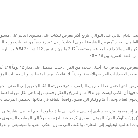
جل للعام الثاني على التوالي، تاريخ أكبر معرض للكتاب على مستوى العالم على مستوى
وجسد ال
بجديد الإصدارات العربية والأجنبية، وحدثاً للالتقاء بكتابهم المفضلين، والشخصيات الم
وأخذ المعرض الذي احتفى هذا العام بإيطاليا 
د فيها أن الكتب ليست لهواة الأدب والتاريخ والفكر وحسب، وإنما هي لكل من له اه
جوم الغناء، وحتى أعلام وكبار الرياضيين، واضعاً الثقافة في مكانها الحقيقي المرتبط
ان إبراهيموفيتش، نجم نادي إيه سي ميلان، إلى ملك بولوود النجم العالمي، شاروخان،
لأزرق”، و”أولاد العم”، الممثل المصري كريم عبد العزيز، وصولاً إلى المطرب السعود
 العالمية ليحيلهم إلى المعارف والكتب التي تتناول الفكر، الفن، والموسيقى، والدرام