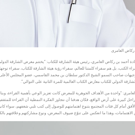
ركاض العامرى
راء الكتب، بل هم سفراء كلمتنا للعالم، سفراء رؤية هيئة الشارقة للكتاب، سفراء توج
جيهات صاحب السمو الشيخ الدكتور سلطان بن محمد القاسمي، عضو المجلس الأعلى حاك
رقة الدولي للكتاب معارض الكتاب العالمية للمرة الثانية على التوالي”.
عامري: “واحدة من الأهداف الجوهرية للمعرض كانت تعزيز الوعي بأهمية القراءة، وبناء
احل كبيرة على أرض الواقع، فكان هدفنا أن نتجاوز الفكرة النمطية أن القراءة للمثقفي
لأفق أمام كل فئات المجتمع بتنوع اهتمامتهم للوصول إلى كتب تلبي شغفهم، سواء كانوا يح
 الاهتمامات، وهذا ما انعكس على تنوّع ضيوف المعرض، ونوع مشاركتهم وعلاقتهم بالك