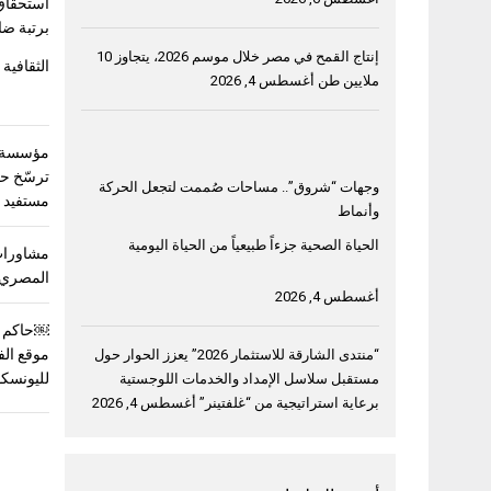
استحقاق
برتبة ضا
إنتاج القمح في مصر خلال موسم 2026، يتجاوز 10
الثقافية 
ملايين طن
أغسطس 4, 2026
مؤسسة خ
وجهات “شروق”.. مساحات صُممت لتجعل الحركة
مستفيد في 3 دول ع
وأنماط
الحياة الصحية جزءاً طبيعياً من الحياة اليومية
مشاورات
المصري 
أغسطس 4, 2026
￼حاكم ا
موقع الف
“منتدى الشارقة للاستثمار 2026” يعزز الحوار حول
لليونسك
مستقبل سلاسل الإمداد والخدمات اللوجستية
برعاية استراتيجية من “غلفتينر”
أغسطس 4, 2026