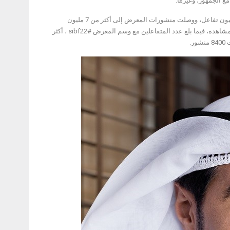
ع الجمهور، وغيرها.
وحقق المعرض حضوراً وتفاعلاً كبيراً على منصات التواصل الإجتماعي، حيث شهد أكثر من 38 مليون تفاعل، ووصلت منشورات المعرض إلى أكثر من 7 مليون
مستخدماً، وعلى المواد المرئية من منشورات المعرض بلغ عدد المشاهدات أكثر من 18 مليون مشاهدة، فيما بلغ عدد المتفاعلين مع وسم المعرض #sibf22 ، أكثر