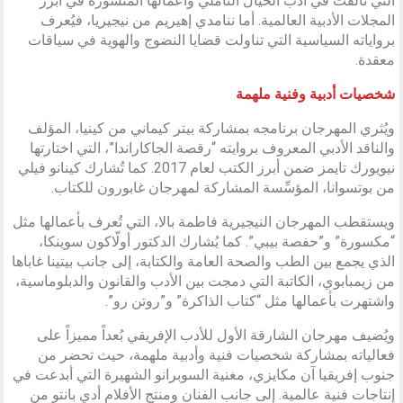
التي تألقت في أدب الخيال التأملي وأعمالها المنشورة في أبرز
المجلات الأدبية العالمية. أما ننامدي إهيريم من نيجيريا، فيُعرف
برواياته السياسية التي تناولت قضايا النضوج والهوية في سياقات
معقدة.
شخصيات أدبية وفنية ملهمة
ويُثري المهرجان برنامجه بمشاركة بيتر كيماني من كينيا، المؤلف
والناقد الأدبي المعروف بروايته “رقصة الجاكاراندا”، التي اختارتها
نيويورك تايمز ضمن أبرز الكتب لعام 2017. كما تُشارك كينانو فيلي
من بوتسوانا، المؤسِّسة المشاركة لمهرجان غابورون للكتاب.
ويستقطب المهرجان النيجيرية فاطمة بالا، التي تُعرف بأعمالها مثل
“مكسورة” و”حفصة بيبي”. كما يُشارك الدكتور أولّاكون سوينكا،
الذي يجمع بين الطب والصحة العامة والكتابة، إلى جانب بيتينا غاباها
من زيمبابوي، الكاتبة التي دمجت بين الأدب والقانون والدبلوماسية،
واشتهرت بأعمالها مثل “كتاب الذاكرة” و”روتن رو”.
ويُضيف مهرجان الشارقة الأول للأدب الإفريقي بُعداً مميزاً على
فعالياته بمشاركة شخصيات فنية وأدبية ملهمة، حيث تحضر من
جنوب إفريقيا آن مكايزي، مغنية السوبرانو الشهيرة التي أبدعت في
إنتاجات فنية عالمية. إلى جانب الفنان ومنتج الأفلام أدي بانتو من