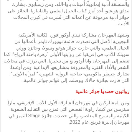
والمنسقة أدبية إيمانويلّا أمينات باوا-الله، ومن زيمبابوي، يشارك
تنداي هوتشو، أحد أبرز كتاب الخيال العلمي والفانتازيا، الحائز على
جوائز أدبية مرموقة عن أعماله التي نُشرت في كبرى المجلات
الأدبية.
ويشهد المهرجان مشاركة نيدي أوكورافور، الكاتبة الأمريكية
النيجيرية الأصل التي تصدرت قائمة نيويورك تايمز بأعمالها في
الخيال العلمي، والتي حازت جوائز هوغو ونيبولا، وجائزة وولي
سوينكا للأدب في إفريقيا عن روايتها الأولى “زهرة باحثة الرياح”. كما
تنضم إلى المهرجان وانا أودوبانغ من نيجيريا، التي برزت في مجالات
الشعر والأداء الفني، والمعروفة بمشاريعها الإبداعية. ومن أوغندا،
تشارك جينيفر ماكومبي، صاحبة الرواية الشهيرة “المرأة الأولى”،
التي فازت بجائزة جالاك ووصلت إلى قوائم جوائز عالمية.
روائيون حصدوا جوائز عالمية
ومن المشاركين في مهرجان الشارقة الأول للأدب الإفريقي، مارا
مينزيس من كينيا، راوية القصص التي تمزج بين التقاليد الشفوية
الكينية والمسرح المعاصر، والتي حصدت جائزة Stage للتميز في
مهرجان إدنبرة فرينج عام 2022.