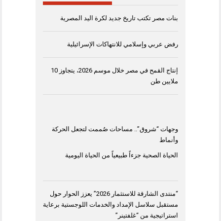
بنات مصر تكتب تاريخ جديد لكرة اليد المصرية
رفض عربي وإسلامي للانتهاكات الإسرائيلية
إنتاج القمح في مصر خلال موسم 2026، يتجاوز 10
ملايين طن
وجهات “شروق”.. مساحات صُممت لتجعل الحركة
وأنماط
الحياة الصحية جزءاً طبيعياً من الحياة اليومية
“منتدى الشارقة للاستثمار 2026” يعزز الحوار حول
مستقبل سلاسل الإمداد والخدمات اللوجستية برعاية
استراتيجية من “غلفتينر”