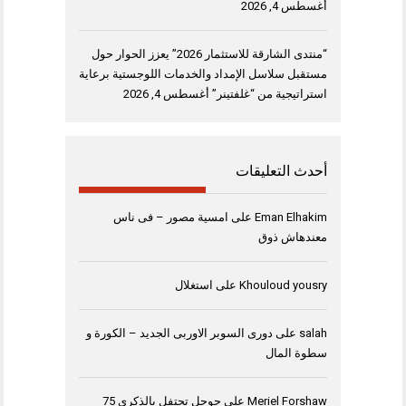
أغسطس 4, 2026
“منتدى الشارقة للاستثمار 2026” يعزز الحوار حول
مستقبل سلاسل الإمداد والخدمات اللوجستية برعاية
استراتيجية من “غلفتينر”
أغسطس 4, 2026
أحدث التعليقات
Eman Elhakim
على
امسية مصور – فى ناس
معندهاش ذوق
Khouloud yousry
على
استغلال
salah
على
دورى السوبر الاوربى الجديد – الكورة و
سطوة المال
Meriel Forshaw
على
جوجل تحتفل بالذكرى 75