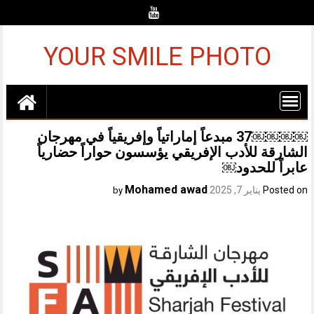
Ski
t
conten
YOUR SMILE PHOTO
￼￼￼￼37 مبدعاً إماراتياً وإفريقياً في مهرجان
الشارقة للأدب الإفريقي يؤسسون حواراً حضارياً
عابراً للحدود￼
Mohamed awad
Posted on
يناير 7, 2025
by