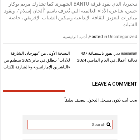
نيجيريا، الذي يقود فرقة BANTU الشهيرة. كما تشارك مريم بوكار
حسن، شاعرة الأداء العالمية التي تُعرف باسم “ألحان إسلام”، وتقود
مبادرات لتعزيز الثقافة الإبداعية وتمكين الشباب الإفريقي، خاصة
الفتيات.
Uncategorized
Posted in
,
أدب
,
الرئيسية
تصفّح
￼￼￼￼ دبي تفوز باستضافة 437
النسخة الأولى من “مهرجان الشارقة
المقالات
فعالية أعمال في العام الماضي 2024
للآداب” تنطلق في يناير 2025 بتنظيم من
«الناشرين الإماراتيين» و«الشارقة للكتاب
LEAVE A COMMENT
يجب أنت تكون
مسجل الدخول
لتضيف تعليقاً.