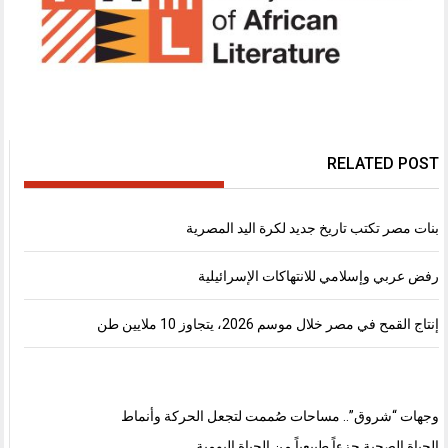
RELATED POST
بنات مصر تكتب تاريخ جديد لكرة اليد المصرية
رفض عربي وإسلامي للانتهاكات الإسرائيلية
إنتاج القمح في مصر خلال موسم 2026، يتجاوز 10 ملايين طن
وجهات “شروق”.. مساحات صُممت لتجعل الحركة وأنماط
الحياة الصحية جزءاً طبيعياً من الحياة اليومية