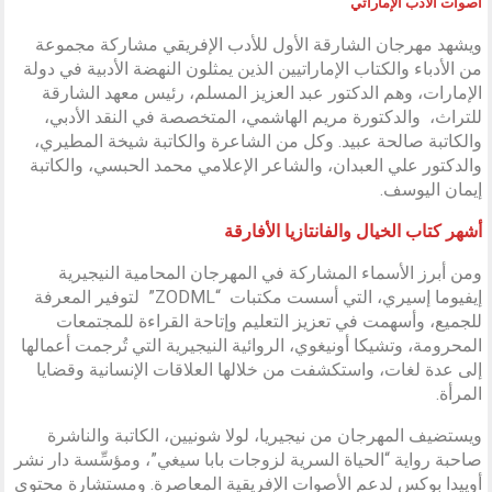
أصوات الأدب الإماراتي
ويشهد مهرجان الشارقة الأول للأدب الإفريقي مشاركة مجموعة
من الأدباء والكتاب الإماراتيين الذين يمثلون النهضة الأدبية في دولة
الإمارات، وهم الدكتور عبد العزيز المسلم، رئيس معهد الشارقة
للتراث، والدكتورة مريم الهاشمي، المتخصصة في النقد الأدبي،
والكاتبة صالحة عبيد. وكل من الشاعرة والكاتبة شيخة المطيري،
والدكتور علي العبدان، والشاعر الإعلامي محمد الحبسي، والكاتبة
إيمان اليوسف.
أشهر كتاب الخيال والفانتازيا الأفارقة
ومن أبرز الأسماء المشاركة في المهرجان المحامية النيجيرية
إيفيوما إسيري، التي أسست مكتبات “ZODML” لتوفير المعرفة
للجميع، وأسهمت في تعزيز التعليم وإتاحة القراءة للمجتمعات
المحرومة، وتشيكا أونيغوي، الروائية النيجيرية التي تُرجمت أعمالها
إلى عدة لغات، واستكشفت من خلالها العلاقات الإنسانية وقضايا
المرأة.
ويستضيف المهرجان من نيجيريا، لولا شونيين، الكاتبة والناشرة
صاحبة رواية “الحياة السرية لزوجات بابا سيغي”، ومؤسِّسة دار نشر
أوييدا بوكس لدعم الأصوات الإفريقية المعاصرة. ومستشارة محتوى