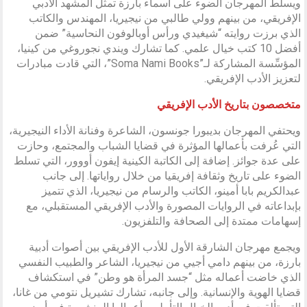
ويسلط المهرجان الضوء على أسماء بارزة تمثل المشهد الأدبي
الإفريقي، من بينهم وولي طالبي من نيجيريا، المهندس والكاتب
الذي برزت روايته “شيغيدي ورأس أوبالوفون النحاسية” ضمن
أفضل 10 كتب خيال علمي. كما تشارك ويندي نجوروغي من كينيا،
المؤسِّسة المشاركة لـ”Soma Nami Books”، التي قادت مبادرات
لتعزيز الأدب الإفريقي.
متخصصون بتاريخ الأدب الإفريقي
ويحتفي المهرجان بديبورا جونسون، الشاعرة وفنانة الأداء النيجيرية،
التي عُرفت بأعمالها المؤثرة في قضايا الشباب والمجتمع، وحازت
على عدة جوائز. إضافة إلى الكاتبة الكينية إيفون أووور، التي تسلط
الضوء على تاريخ وثقافة إفريقيا من خلال رواياتها. إلى جانب
عبدالكريم بابا أمينو، الكاتب والرسام من نيجيريا، الذي تتميز
بإبداعاته في الروايات المصورة والأدب الإفريقي المستقبلي، مع
إسهامات ممتدة إلى الصحافة والتلفزيون.
ويجمع مهرجان الشارقة الأول للأدب الإفريقي بين أصوات أدبية
بارزة، من بينهم دامي أجيي من نيجيريا، الشاعر والطبيب النفسي
الذي خاضت أعماله مثل “جسد المرأة هو وطن” في استكشاف
قضايا الهوية والإنسانية. وإلى جانبه، تشارك تشيريل نتومي من غانا،