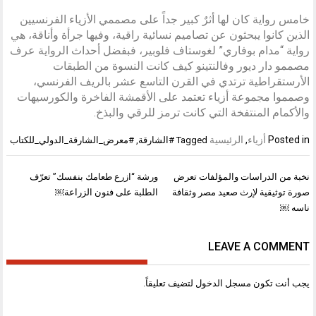
خامس رواية كان لها أثرٌ كبير جداً على مصممي الأزياء الفرنسيين
الذين كانوا يبحثون عن تصاميم نسائية راقية، وفيها جرأة وأناقة، هي
رواية “مدام بوفاري” لغوستاف فلوبير، فبفضل أحداث الرواية عرف
مصممو دار ديور وفالنتينو كيف كانت النسوة من الطبقات
الأرستقراطية ترتدي في القرن التاسع عشر بالريف الفرنسي،
وصمموا مجموعة أزياء تعتمد على الأقمشة الفاخرة والكورسيهات
والأكمام المنتفخة التي كانت ترمز للرقي والبذخ.
Posted in
أزياء
,
الرئيسية
Tagged
#الشارقة
,
#معرض_الشارقة_الدولي_للكتاب
تصفّح
نخبة من الدراسات والمؤلفات تعرض
ورشة “ازرع طعامك بنفسك” تعرّف
المقالات
صورة توثيقية لإرث صعيد مصر وثقافة
الطلبة على فنون الزراعة￼
ناسه ￼
LEAVE A COMMENT
يجب أنت تكون
مسجل الدخول
لتضيف تعليقاً.