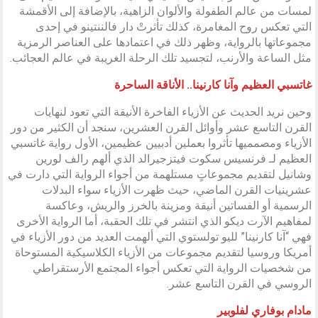
لمسات من عالم الطفولة والألوان الزاهية، بالإضافة إلى الأقمشة
التي تعكس روح المغامرة، كذلك تأثرتْ دار فالننتينو في إحدى
مجموعاتها بالرواية، وظهر ذلك في اعتمادها على العناصر الرمزية
مثل الساعة والأرنب، لتجسيد تلك الرحلة الغريبة في عالم العجائب.
غاتسبي العظيم وآنا كارنينا.. الأناقة الساحرة
وحين نريد الحديث عن الأزياء الفاخرة الأنيقة التي تعود لنهايات
القرن التاسع عشر وأوائل القرن العشرين، سنجد أن الكثير من دور
الأزياء ومصمميها تأثروا بعملين أدبيين عظيمين، الأول رواية غاتسبي
العظيم لـ فرنسيس سكوت فيتزجيرالد الذي ألهم رالف لورين
وشانيل لتقديم مجموعاتٍ مستلهمة من أجواء الرواية التي دارت في
عشرينيات القرن الماضي، حيث ظهرت الأزياء سواء البدلات
الرسمية أو الفساتين أنيقة ومزينة بالخرز والريش، وعاكسة
لمفاهيم الآرت ديكو الذي انتشر في تلك الحقبة، أما الرواية الأخرى
فهي “آنا كارنينا” لليو تولستوي التي ألهمت العديد من دور الأزياء في
أمريكا وروسيا لتقديم مجموعات من الأزياء الكلاسيكية المستوحاة
من شخصيات الرواية التي تعكس أجواء المجتمع الأرستقراطي
الروسي في القرن التاسع عشر.
مادام بوفاري لفلوبير