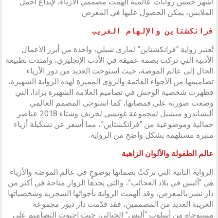
أشهر خمس روايات عالمية ألهمت مصممي الأزياء، لإبداع أجمل
الملابس، يمكن الحصول عليها في المعرض.
فرانكشتاين والإلهام الغريب
تُعتبر رواية “فرانكشتاين” لماري شيلي، واحدة من أبرز الأعمال
الأدبية التي تركت بصمة عميقة في الأدب الإنجليزي، وامتدت بطبيعة
الحال إلى عالم الموضة، حيث استوحت العديد من دور الأزياء
تصاميمها من الأجواء القاتمة والرؤى المميزة لهذه الرواية الشهيرة،
فظهرت شخصية الوحش في تصاميم العلامة الشهيرة برادا، التي
وضعت صورته على قمصانها، كما استوحى المصمم العالمي
أليساندرو ميشيل لمجموعة غوتشي لخريف وشتاء 2018 عناصر
جمالية وموضوعية من “فرانكشتاين”، مما أسفر عن تشكيلة أزياء
مثيرة مستلهمة بشكل واضح من الرواية.
عالم الطفولة والألوان الزاهية
الرواية الثانية التي تركتْ بصماتها بوضوحٍ في عالم الموضة والأزياء
هي “آليس في بلاد العجائب”، والتي يجدها الزوار متاحة في أكثر من
دار نشر بالمعرض، وقد ألهمت الرواية بأجوائها السحرية وشخصياتها
الغريبة العديد من المصممين، فقد قدّمت دار ديور مجموعة
مستوحاة من أسلوب “أليس” الخيالي، حيث احتوت التصاميم على