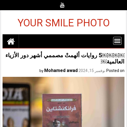
Ski
t
conten
YOUR SMILE PHOTO
￼￼￼￼5 روايات ألهمتْ مصممي أشهر دور الأزياء
العالمية￼
Mohamed awad
Posted on
نوفمبر 15, 2024
by