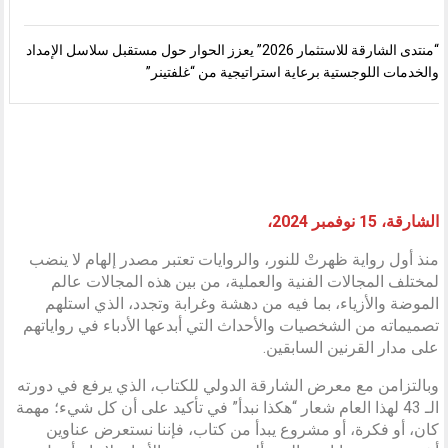
“منتدى الشارقة للاستثمار 2026” يعزز الحوار حول مستقبل سلاسل الإمداد
والخدمات اللوجستية برعاية استراتيجية من “غلفتينر”
الشارقة، 15 نوفمبر 2024،
منذ أول رواية ظهرتْ للنور، والروايات تعتبر مصدر إلهام لا ينضب
لمختلف المجالات الفنية والعملية، من بين هذه المجالات عالم
الموضة والأزياء، بما فيه من دهشة وغرابة وتجدد، الذي استلهم
تصميماته من الشخصيات والأحداث التي أبدعها الأدباء في رواياتهم
على مدار القرنين السابقين.
وبالتزامن مع معرض الشارقة الدولي للكتاب، الذي يرفع في دورته
الـ 43 لهذا العام شعار “هكذا نبدأ” في تأكيد على أن كل شيء؛ مهمة
كان، أو فكرة، أو مشروع يبدأ من كتاب، فإننا نستعرض عناوين