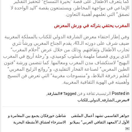
كما يتعرف الأطفال على قصة “بحيرة التمساح” لتحفيز التفكير
الإبداعي في مواجهة المخاطر، ويستمتعون بقصة “اليد الواحدة لا
تصفق” التي تعلمهم أهمية التعاون.
المغرب يحتفي بتراثه في ورش المعرض
وفي إطار احتفاء معرض الشارقة الدولي للكتاب بالمملكة المغربية
ضيف شرف على دورته الـ43، يقدم الجناح المغربي ورشاً تثري
تجارب الأطفال وثقافتهم. وذلك من خلال عرض “أحلام المغرب”
الذي يروي قصصاً ملهمة بأسلوب كوميدي، و”رحلة أريج في المغرب
البهيج” لاستكشاف مدن المغرب ومعالمها. كما تتضمن ورشة “فنون
الطين المغربي” لصناعة الفخار التقليدي، و”روائع الزليج المغربي”
لتعلم زخرفة البلاط، و”منسوجات مغربية” التي تعرض فن النسيج
وأهميته في الهوية الثقافية المغربية.
Posted in
الرئيسية
,
ثقافة و فن
Tagged
#الشارقة
,
#معرض_الشارقة_الدولي_للكتاب
تصفّح
جواهر القاسمي تشهد أعمال الملتقى
شاطئ خورفكان يجمع بين المغامرة و
المقالات
الأول لـ”المعهد الثقافي العربي” بميلانو
الاسترخاء لعشاق الأنشطة البحرية
￼