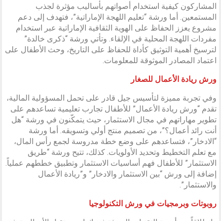
المشاركون كيفية استخدام أصواتهم بأساليب مؤثرة لجذب
المستمعين. أما ورشة “تعليم اللهجة الإماراتية”، فتهدف إلى دعم
مشروع يعزز الحفاظ على الهوية الثقافية الإماراتية عبر استخدام
مفردات اللهجة المحلية في الإلقاء. وتأتي ورشة “ذكرى خالدة”
لترسيخ أهمية التوثيق كأداة للحفاظ على التاريخ، وحث الأطفال على
اعتماد المصادر الموثوقة للمعلومات.
ورش ريادة الأعمال للصغار
وفي تجربة مميزة لتأسيس جيل قادر على تحمل المسؤولية المالية،
تقدم “ورش ريادة الأعمال” للأطفال تجارب تعليمية تساعدهم على
تطوير مهاراتهم في مجال الاستثمار، حيث يتمكّنون في ورشة “هل
أنت رائد أعمال؟”، من تصميم منتج أولي وتسويقه. أما ورشة
“الادخار”، فتساعدهم على وضع خطة مدروسة لجمع رأس المال،
مع تعلم التخطيط وتحديد الأولويات. كذلك، تتيح ورشة “طريق
الاستثمار” للأطفال فهم أساسيات الاستثمار وتطبيق خططهم عملياً.
إضافة إلى ورش “بين الاستثمار والادخار” و”ريادة الأعمال
والاستثمار”.
روبوتات وبرمجيات في ورش التكنولوجيا