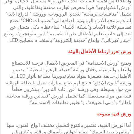
وانطلاقاً من أهمية التقنيات الحديثة في إثراء مستقبل الأجيال، توفر
“ورش التكنولوجيا” في المعرض تجارب ممتعة وتفاعلية، والتي
تشمل “منافسات برمجية” لتحدي الروبوتات، وورشة “الذراع الآلية”
لبناء وبرمجة الأذرع الروبوتية، إضافة إلى “تصميمات CNC” لصنع
تصاميم ثلاثية الأبعاد. و”شبكة الأشياء” لبناء نظام ذكي متصل عن
بُعد. إلى جانب تعليم الأطفال طريقة تصميم “آليين متوهجين”، وصنع
“جيتار كهربائي”، وإبداع “حديقة إلكترونية” باستخدام مصابيح LED.
ورش تعزز ارتباط الأطفال بالبيئة
وتمنح “ورش الاستدامة” في المعرض الأطفال فرصة للاستمتاع
والتعلم والتوعية، وخلال ورشة “حديقة الزهور المضيئة”، يصمم
الأطفال حديقة مصغرة بمواد معاد تدويرها مضاءة بأنوار LED. أما
ورشة “بالون الإبداع” فتتيح لهم صنع سيارات تعمل بالطاقة الهوائية
من مواد بسيطة. وفي ورشة “فن إعادة التدوير”، يبتكرون قطعاً
فنية من مواد مستعملة. كما تشمل الورش “فساتين ورقية محاطة
بإطار” و”دمى الطبيعة”، و”تطوير تطبيقات الاستدامة”.
ورش فنية متنوعة
أما الورش الفنية، فتتميز بالتنوع لتشمل مختلف أنواع الفنون، منها
“مغامرة صيد السمك” لصنع أحواض وأسماك ورقية، و”نادي فن