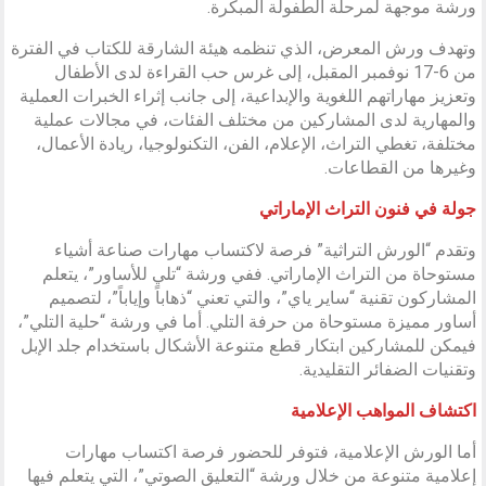
ورشة موجهة لمرحلة الطفولة المبكرة.
وتهدف ورش المعرض، الذي تنظمه هيئة الشارقة للكتاب في الفترة
من 6-17 نوفمبر المقبل، إلى غرس حب القراءة لدى الأطفال
وتعزيز مهاراتهم اللغوية والإبداعية، إلى جانب إثراء الخبرات العملية
والمهارية لدى المشاركين من مختلف الفئات، في مجالات عملية
مختلفة، تغطي التراث، الإعلام، الفن، التكنولوجيا، ريادة الأعمال،
وغيرها من القطاعات.
جولة في فنون التراث الإماراتي
وتقدم “الورش التراثية” فرصة لاكتساب مهارات صناعة أشياء
مستوحاة من التراث الإماراتي. ففي ورشة “تلي للأساور”، يتعلم
المشاركون تقنية “ساير ياي”، والتي تعني “ذهاباً وإياباً”، لتصميم
أساور مميزة مستوحاة من حرفة التلي. أما في ورشة “حلية التلي”،
فيمكن للمشاركين ابتكار قطع متنوعة الأشكال باستخدام جلد الإبل
وتقنيات الضفائر التقليدية.
اكتشاف المواهب الإعلامية
أما الورش الإعلامية، فتوفر للحضور فرصة اكتساب مهارات
إعلامية متنوعة من خلال ورشة “التعليق الصوتي”، التي يتعلم فيها