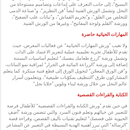
النسيج”، إلى جانب التعرف على إبداعات وتصاميم مستوحاة من
النحل. وتشمل الورش الفنية أيضاً “فن التطريز”، و”صناعة الدمى
للتخلص من القلق”، و”تخريم القماش”، و”نباتات علب الصفيح”،
وورشة “القلم ولوحة المفاتيح”، وغيرها من الورش الفنية.
المهارات الحياتية حاضرة
ولا تغيب “ورش المهارات الحياتية” عن فعاليات المعرض، حيث
تقدم للأطفال تجربة تعليمية عملية لتعزيز الاعتماد على الذات.
وتشمل ورشة “ازرع طعامك بنفسك” لتعليم أساسيات البستنة.
إضافة إلى ورشة “الزراعة المائية في الجرار” لمراقبة نمو النباتات،
و”فن الورق المعجّن” لتحويل الورق إلى قطع فنية مبتكرة. كما يتعلم
المشاركون طرق “التنظيف بمكوّنات طبيعية”، ويتعلمون أسرار
عالم النحل من خلال ورشة لبناء وتلوين “خلايا نحل”.
الكتابة والقراءات القصصية
في حين تقدم “ورش الكتابة والقراءات القصصية” للأطفال فرصة
للتعبير عن خيالهم وتعلم فنون السرد. والتي تتضمن ورشة “أضفِ
الحيوية على قصصك” لتعليم تقنيات تأليف القصص، وقراءة قصة
“الرسالة” التي تبرز أهمية الهدية البسيطة في التعبير عن المشاعر.