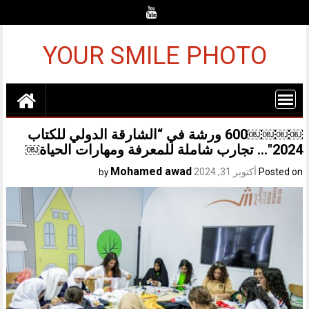
Ski
t
conten
YOUR SMILE PHOTO
￼￼￼￼600 ورشة في “الشارقة الدولي للكتاب
2024″… تجارب شاملة للمعرفة ومهارات الحياة￼
Mohamed awad
Posted on
أكتوبر 31, 2024
by