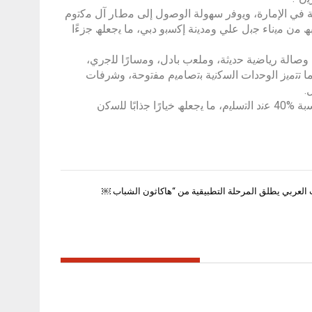
ﺔ ﻓﻲ اﻹﻣﺎرة، وﯾوﻓر ﺳﮭوﻟﺔ اﻟوﺻول إﻟﻰ ﻣطﺎر آل ﻣﻛﺗوم
ﮫ ﻣن ﻣﯾﻧﺎء ﺟﺑل ﻋﻠﻲ وﻣدﯾﻧﺔ إﻛﺳﺑو دﺑﻲ، ﻣﺎ ﯾﺟﻌﻠﮫ ﺟزءًا
ﺳﺑﺣًﺎ، وﺻﺎﻟﺔ رﯾﺎﺿﯾﺔ ﺣدﯾﺛﺔ، وﻣﻠﻌب ﺑﺎدل، وﻣﺳﺎرًا ﻟﻠﺟري،
 ﺗﺗﻣﯾز اﻟوﺣدات اﻟﺳﻛﻧﯾﺔ ﺑﺗﺻﺎﻣﯾم ﻣﻔﺗوﺣﺔ، وﺷرﻓﺎت
.
وﯾﻘدم اﻟﻣﺷروع ﺧطﺔ دﻓﻊ ﻣرﻧﺔ ﺗﻣﺗد ﻋﻠﻰ 22 ﺷﮭرًا ﺑﻌد اﻟﺣﺟز ﻣﻊ دﻓﻌﺔ اﺧﯾرة ﺑﻧﺳﺑﺔ %40 ﻋﻧد اﻟﺗﺳﻠﯾم، ﻣﺎ ﯾﺟﻌﻠﮫ ﺧﯾﺎرًا ﺟذاﺑًﺎ ﻟﻠﺳﻛن
العربي يطلق المرحلة التطبيقية من “هاكاثون الشباب ￼