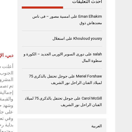
أحدث التعليقات
Eman Elhakim
على
امسية مصور – فى ناس
معندهاش ذوق
Khouloud yousry
على
استغلال
salah
على
دورى السوبر الاوربى الجديد – الكورة و
دﺑﻲ، اﻹ
سطوة المال
اﻟﺟﻧوب،
Meriel Forshaw
على
جوجل تحتفل بالذكرى 75
اﻟﻣﺷروع
لميلاد الفنان الراحل نور الشريف
واﻟﻘﯾﻣﺔ طوﯾﻠﺔ اﻷﻣد،
Carol McGill
على
جوجل تحتفل بالذكرى 75 لميلاد
وﺷﮭد ﺣﻔ
الفنان الراحل نور الشريف
ﻋﻠﻰ ﺟﺎھ
ﺑداﯾﺔ ر
العربية
ﻣﺟﺗﻣﻌﺎت