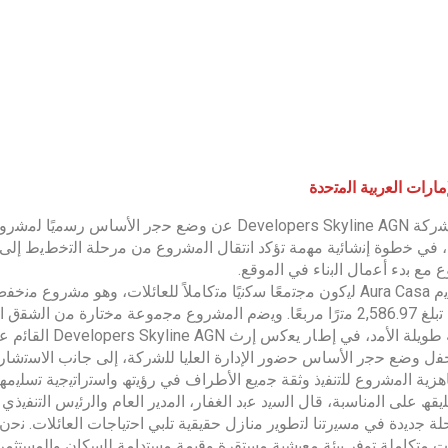
ﻣﺎرات اﻟﻌرﺑﯾﺔ اﻟﻣﺗﺣدة
 ﻓﻲ ﺧطوة إﻧﺷﺎﺋﯾﺔ ﻣﮭﻣﺔ ﺗؤﻛد اﻧﺗﻘﺎل اﻟﻣﺷروع ﻣن ﻣرﺣﻠﺔ اﻟﺗﺧطﯾط إﻟﻰ ﻣ
 ﻣﻊ ﺑدء أﻋﻣﺎل اﻟﺑﻧﺎء ﻓﻲ اﻟﻣوﻗﻊ.
ﺗم ﺗﺻﻣﯾم Aura Casa ﻟﯾﻛون ﻣﺟﺗﻣﻌًﺎ ﺳﻛﻧﯾًﺎ ﻣﺗﻛﺎﻣﻼً ﻟﻠﻌﺎﺋﻼت، وھو 
إﺟﻣﺎﻟﯾﺔ ﺗﺑﻠﻎ 2,586.97 ﻣﺗرًا ﻣرﺑﻌًﺎ. وﯾﺿم اﻟﻣﺷروع ﻣﺟﻣوﻋﺔ ﻣﺧﺗﺎرة ﻣ
 ﻓﻲ إطﺎر ﯾﻌﻛس إرث Developers Skyline AGN اﻟﻘﺎﺋم ﻋﻠﻰ اﻟﺣرﻓﯾﺔ واﻻﺑﺗﻛﺎر واﻻھﺗﻣﺎم ﺑﺎﻟﺗﻔﺎﺻﯾل.
ل وﺿﻊ ﺣﺟر اﻷﺳﺎس ﺣﺿور اﻹدارة اﻟﻌﻠﯾﺎ ﻟﻠﺷرﻛﺔ، إﻟﻰ ﺟﺎﻧب اﻻﺳﺗﺷﺎرﯾﯾ
زﯾﺔ اﻟﻣﺷروع ﻟﻠﺗﻧﻔﯾذ وﺛﻘﺔ ﺟﻣﯾﻊ اﻷطراف ﻓﻲ رؤﯾﺗﮫ واﺳﺗراﺗﯾﺟﯾﺔ ﺗﺳﻠﯾﻣﮫ.
ﺣﻠﺔ ﺟدﯾدة ﻓﻲ ﻣﺳﯾرﺗﻧﺎ ﻟﺗطوﯾر ﻣﻧﺎزل ﺣﻘﯾﻘﯾﺔ ﺗﻠﺑﻲ اﺣﺗﯾﺎﺟﺎت اﻟﻌﺎﺋﻼت. 
 ﻣﺗﻛﺎﻣﻠﺔ ﺗوﻓر ﺑﯾﺋﺔ ﻣﻌﯾﺷﯾﺔ ﻣﺳﺗﻘرة وﻗﯾﻣﺔ ﻣﺳﺗداﻣﺔ ﻟﻠﺳﻛﺎن واﻟﻣﺳﺗﺛﻣرﯾ