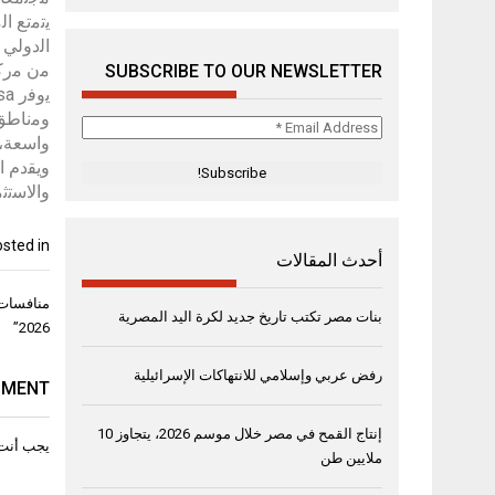
ﯾﺗﻣﺗﻊ ا
اﻟدوﻟﻲ 
ﻣن ﻣرﻛز
SUBSCRIBE TO OUR NEWSLETTER
وﻣﻧﺎطق 
Email
واﺳﻌﺔ، 
Address
*
واﻻﺳﺗﺛﻣ
sted in
أحدث المقالات
تصفّح
بنات مصر تكتب تاريخ جديد لكرة اليد المصرية
المقال
2026”
رفض عربي وإسلامي للانتهاكات الإسرائيلية
MMENT
إنتاج القمح في مصر خلال موسم 2026، يتجاوز 10
يجب أنت
ملايين طن