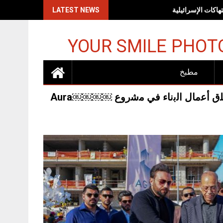
اكات الإسرائيلية
LATEST NEWS
YOUR SMILE PHOT
مطبخ
Developers￼￼￼￼ Skyline￼￼￼￼ AGN￼￼￼￼ ﺗطﻠق أﻋﻣﺎل اﻟﺑﻧﺎء ﻓﻲ ﻣﺷروع Aura￼￼￼￼