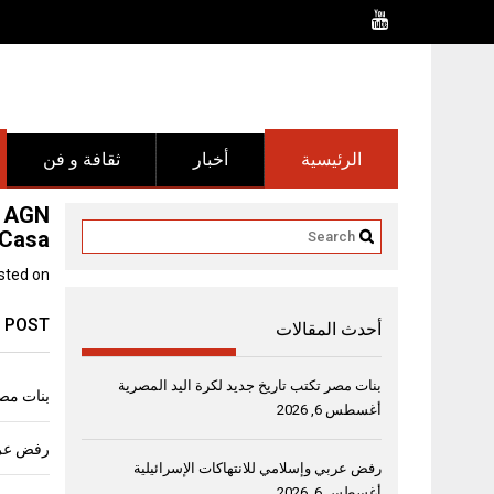
Ski
t
conten
الرئيسية
أخبار
ثقافة و فن
Casa￼￼￼￼ اﻟﺳﻛن اﻟﻌﺎﺋﻠﻲ ﻓﻲ دﺑﻲ اﻟﺟﻧوب
sted on
 POST
أحدث المقالات
بنات مصر تكتب تاريخ جديد لكرة اليد المصرية
بنات مصر
أغسطس 6, 2026
رفض عربي
رفض عربي وإسلامي للانتهاكات الإسرائيلية
أغسطس 6, 2026