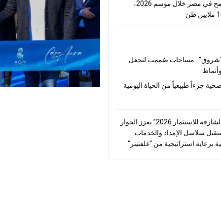
إنتاج القمح في مصر خلال موسم 2026،
شروق”.. مساحات صُممت لتجعل
أنماط
صحية جزءاً طبيعياً من الحياة اليومية
“منتدى الشارقة للاستثمار 2026” يعزز الحوار
قبل سلاسل الإمداد والخدمات
ة برعاية استراتيجية من “غلفتينر”