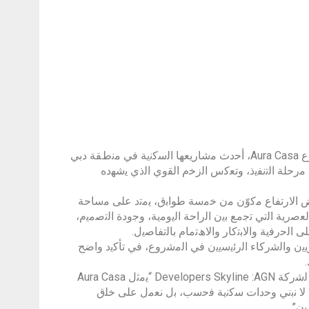
أﻋﻠﻧت ﺷرﻛﺔ Developers Skyline AGN ﻋن وﺿﻊ ﺣﺟر اﻷﺳﺎس رﺳﻣﯾًﺎ ﻟﻣﺷروع Aura Casa، أﺣدث ﻣﺷﺎرﯾﻌﮭﺎ اﻟﺳﻛﻧﯾﺔ ﻓﻲ ﻣﻧطﻘﺔ دﺑﻲ
رﺣﻠﺔ اﻟﺗﻧﻔﯾذ، وﺗﻌﻛس اﻟزﺧم اﻟﻘوي اﻟذي ﯾﺷﮭده
ﻣﺷروع ﻣﻧﺧﻔض اﻻرﺗﻔﺎع ﻣﻛوّن ﻣن ﺧﻣﺳﺔ طواﺑق، ﯾﻣﺗد ﻋﻠﻰ ﻣﺳﺎﺣﺔ
ن اﻟﺷﻘق اﻟﻌﺻرﯾﺔ اﻟﺗﻲ ﺗﺟﻣﻊ ﺑﯾن اﻟراﺣﺔ اﻟﯾوﻣﯾﺔ، وﺟودة اﻟﺗﺻﻣﯾم،
ن واﻟﺷرﻛﺎء اﻟرﺋﯾﺳﯾﯾن ﻓﻲ اﻟﻣﺷروع، ﻓﻲ ﺗﺄﻛﯾد واﺿﺢ
وﻓﻲ ﺗﻌﻠﯾﻘﮫ ﻋﻠﻰ اﻟﻣﻧﺎﺳﺑﺔ، ﻗﺎل اﻟﺳﯾد ﻋﺑد اﻟﻐﻔﺎر، اﻟﻣدﯾر اﻟﻌﺎم واﻟرﺋﯾس اﻟﺗﻧﻔﯾذي ﻟﺷرﻛﺔ Developers Skyline :AGN “ﯾﻣﺛل Aura Casa
ﻧﺣن ﻻ ﻧﺑﻧﻲ وﺣدات ﺳﻛﻧﯾﺔ ﻓﺣﺳب، ﺑل ﻧﻌﻣل ﻋﻠﻰ ﺧﻠق
ن”.