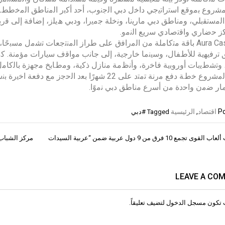
ﻟﻣﺷروع ﺑﻣوﻗﻊ اﺳﺗراﺗﯾﺟﻲ داﺧل دﺑﻲ اﻟﺟﻧوب، أﺣد أﻛﺑر اﻟﻣﻧﺎطق اﻟﻣﺧطط
اﻟﻣﺳﺗﻘﺑﻠﻲ، وﻣﻧﺎطق دﺑﻲ ﻣﺎرﯾﻧﺎ، وﻧﺧﻠﺔ ﺟﻣﯾرا، ودﺑﻲ ھﯾﻠز، إﺿﺎﻓﺔ إﻟﻰ ﻗرﺑ
 ﺣﺿﺎري واﻗﺗﺻﺎدي ﺳرﯾﻊ اﻟﻧﻣو.
ﯾوﻓر Aura Casa ﺑﺎﻗﺔ ﻣﺗﻛﺎﻣﻠﺔ ﻣن اﻟﻣراﻓق ﻋﻠﻰ طراز اﻟﻣﻧﺗﺟﻌﺎت ﺗﺷﻣل ﻣ
ﺗرﻓﯾﮭﯾﺔ ﻟﻸطﻔﺎل، وﺳﯾﻧﻣﺎ ﺧﺎرﺟﯾﺔ، إﻟﻰ ﺟﺎﻧب ﻣواﻗف ﺳﯾﺎرات ﻣؤﻣﻧﺔ. ﻛﻣﺎ
وﺗﺷطﯾﺑﺎت أوروﺑﯾﺔ ﻓﺎﺧرة، وأﻧظﻣﺔ ﻣﻧﺎزل ذﻛﯾﺔ، وﻣطﺎﺑﺦ ﻣﺟﮭزة ﺑﺎﻟﻛﺎﻣل
ﺎر ﺿﻣن واﺣدة ﻣن أﺳرع ﻣﻧﺎطق دﺑﻲ ﻧﻣوًا.
Po
اقتصاد
,
الرئيسية
Tagged
#دبي
منافسات ألعاب القوى تجمع 10 فرق من 9 دول عربية ضمن “عربية السيدات
مركز الشباب 
ات
LEAVE A CO
 تكون
مسجل الدخول
لتضيف تعليقاً.