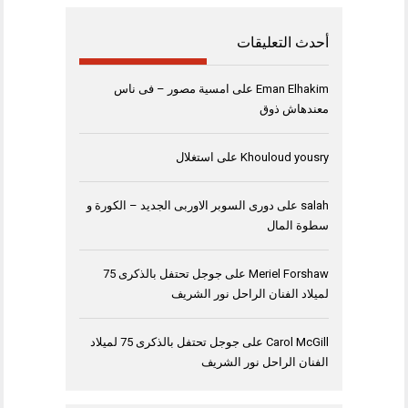
أحدث التعليقات
Eman Elhakim
على
امسية مصور – فى ناس
معندهاش ذوق
Khouloud yousry
على
استغلال
salah
على
دورى السوبر الاوربى الجديد – الكورة و
سطوة المال
Meriel Forshaw
على
جوجل تحتفل بالذكرى 75
لميلاد الفنان الراحل نور الشريف
Carol McGill
على
جوجل تحتفل بالذكرى 75 لميلاد
الفنان الراحل نور الشريف