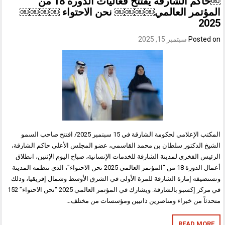
￼حاكم الشارقة يفتتح فعاليات الدورة 18 من
المؤتمر العالمي￼￼￼￼ نحن الاحتواء ￼￼￼￼
2025
Posted on
سبتمبر 15, 2025
المكتب الإعلامي لحكومة الشارقة في 15 سبتمبر 2025/ افتتح صاحب السمو
الشيخ الدكتور سلطان بن محمد القاسمي، عضو المجلس الأعلى حاكم الشارقة،
الرئيس الفخري لمدينة الشارقة للخدمات الإنسانية، صباح اليوم الإثنين، انطلاق
أعمال الدورة 18 من “المؤتمر العالمي 2025 نحن الاحتواء”، الذي تنظمه المدينة
وتستضيفه إمارة الشارقة للمرة الأولى في الشرق الأوسط وشمال إفريقيا، وذلك
في مركز إكسبو بالشارقة. ويشارك في المؤتمر العالمي 2025 “نحن الاحتواء” 152
متحدثاً من خبراء ومناصرين ذاتيين ومؤسسات من مختلف…
READ MORE