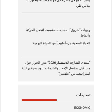
إنتاج القمح في مصر خلال موسم 2026، يتجاوز 10
ملايين طن
وجهات “شروق”.. مساحات صُممت لتجعل الحركة
وأنماط
الحياة الصحية جزءاً طبيعياً من الحياة اليومية
“منتدى الشارقة للاستثمار 2026” يعزز الحوار حول
مستقبل سلاسل الإمداد والخدمات اللوجستية برعاية
استراتيجية من “غلفتينر”
تصنيفات
ECONOMIC