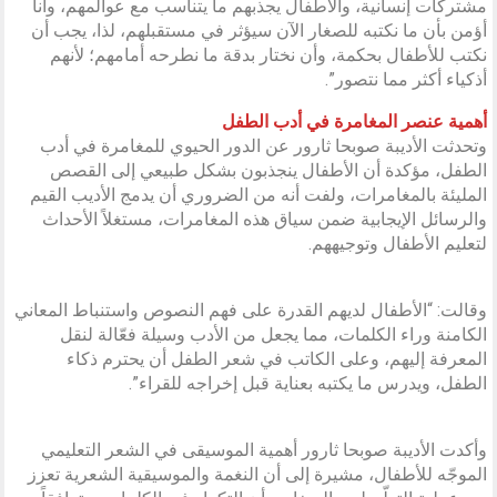
مشتركات إنسانية، والأطفال يجذبهم ما يتناسب مع عوالمهم، وأنا
أؤمن بأن ما نكتبه للصغار الآن سيؤثر في مستقبلهم، لذا، يجب أن
نكتب للأطفال بحكمة، وأن نختار بدقة ما نطرحه أمامهم؛ لأنهم
أذكياء أكثر مما نتصور”.
أهمية عنصر المغامرة في أدب الطفل
وتحدثت الأديبة صوبحا ثارور عن الدور الحيوي للمغامرة في أدب
الطفل، مؤكدة أن الأطفال ينجذبون بشكل طبيعي إلى القصص
المليئة بالمغامرات، ولفت أنه من الضروري أن يدمج الأديب القيم
والرسائل الإيجابية ضمن سياق هذه المغامرات، مستغلاً الأحداث
لتعليم الأطفال وتوجيههم.
وقالت: “الأطفال لديهم القدرة على فهم النصوص واستنباط المعاني
الكامنة وراء الكلمات، مما يجعل من الأدب وسيلة فعّالة لنقل
المعرفة إليهم، وعلى الكاتب في شعر الطفل أن يحترم ذكاء
الطفل، ويدرس ما يكتبه بعناية قبل إخراجه للقراء”.
وأكدت الأديبة صوبحا ثارور أهمية الموسيقى في الشعر التعليمي
الموجّه للأطفال، مشيرة إلى أن النغمة والموسيقية الشعرية تعزز