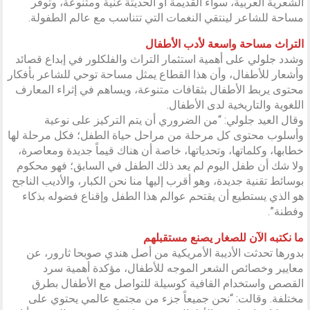
الشعرية العربية، سواء القديمة أو الحديثة غنية ومتنوعة، وتوفر
مساحة للشاعر لينتقي النغمات التي تتناسب مع عالم الطفولة.
التراث مساحة واسعة لأدب الأطفال
وشدد جلولي على أهمية استثمار التراث والفلكلور في إبداع قصائد
وأشعار للأطفال، وأن هذا القطاع يمثل مساحة توحي للشاعر بأفكار
محتوى يربط الأطفال بثقافات متنوعة، ويساهم في إثراء المعارف
اللغوية والتاريخية لدى الأطفال.
وقال العيد جلولي: “من الضروري أن يتم التركيز على نوعية
وأسلوب محتوى كل مرحلة من مراحل حياة الطفل؛ فكل مرحلة لها
خطابها، وكلماتها، وتحدياتها، خاصة أن هناك قيماً جديدة ومعاصرة،
ولا شك أن طفل اليوم لم يعد ذلك الطفل في السابق؛ فهو محكوم
بوسائط تقنية جديدة، وهو أقرب إليها منا نحن الكبار، والأديب الناجح
هو الذي يستطيع أن يقتحم عوالم هذا الطفل وإقناع فضوله بذكاء
وفطنة”.
ما نكتبه الآن للصغار يصنع مستقبلهم
بدورها تحدثت الأديبة الأمريكية من أصل هندي صوبحا ثارور، عن
معايير وخصائص الشعر الموجه للأطفال، مؤكدة أهمية سرد
القصص واستخدام القافية كوسيلة للتواصل مع الأطفال بطرق
مختلفة. وقالت: “نحن جميعاً جزء من مجتمع عالمي يحتوي على