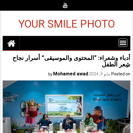
Ski
t
conten
YOUR SMILE PHOTO
أدباء وشعراء: “المحتوى والموسيقى” أسرار نجاح
شِعر الطفل
Mohamed awad
Posted on
مايو 9, 2024
by