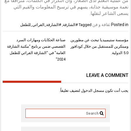
من عملية التعلّم لدى الصغار، وأن التكرار في الكلمات، مترافقاً مع
نغمة موسيقية جذابة، يسهم في ترسيخ المعلومات والقيم التي
يسعى الشاعر لنقلها.
Posted in
ثقافة و فن
Tagged
#الشارقة
,
#الشارقة_القرائي_للطفل
تصفّح
مؤسسة ستيمبيديا تبحث عن مطورين
صناعة الحكايات ومهارات السرد
المقالات
ومبتكرين للمستقبل من خلال كودافور
القصصي ضمن برنامج “مكتبة الشارقة
5.0 الدولية.
العامة” في “الشارقة القرائي للطفل
2024”
LEAVE A COMMENT
يجب أنت تكون
مسجل الدخول
لتضيف تعليقاً.