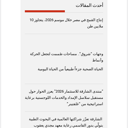
أحدث المقالات
إنتاج القمح في مصر خلال موسم 2026، يتجاوز 10
ملايين طن
وجهات “شروق”.. مساحات صُممت لتجعل الحركة
وأنماط
الحياة الصحية جزءاً طبيعياً من الحياة اليومية
“منتدى الشارقة للاستثمار 2026” يعزز الحوار حول
مستقبل سلاسل الإمداد والخدمات اللوجستية برعاية
استراتيجية من “غلفتينر”
الشارقة تعزّز شراكتها العالمية في البحوث الطبية
بتولّي بدور القاسمي رعاية معهد مجدي يعقوب