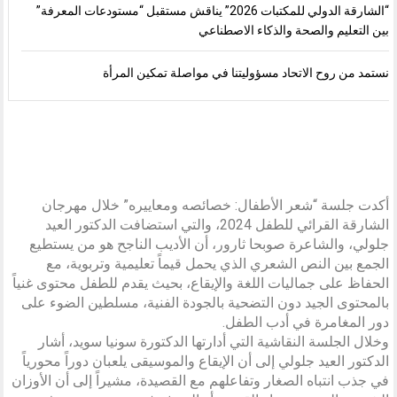
“الشارقة الدولي للمكتبات 2026” يناقش مستقبل “مستودعات المعرفة”
بين التعليم والصحة والذكاء الاصطناعي
نستمد من روح الاتحاد مسؤوليتنا في مواصلة تمكين المرأة
أكدت جلسة “شعر الأطفال: خصائصه ومعاييره” خلال مهرجان
الشارقة القرائي للطفل 2024، والتي استضافت الدكتور العيد
جلولي، والشاعرة صوبحا ثارور، أن الأديب الناجح هو من يستطيع
الجمع بين النص الشعري الذي يحمل قيماً تعليمية وتربوية، مع
الحفاظ على جماليات اللغة والإيقاع، بحيث يقدم للطفل محتوى غنياً
بالمحتوى الجيد دون التضحية بالجودة الفنية، مسلطين الضوء على
دور المغامرة في أدب الطفل.
وخلال الجلسة النقاشية التي أدارتها الدكتورة سونيا سويد، أشار
الدكتور العيد جلولي إلى أن الإيقاع والموسيقى يلعبان دوراً محورياً
في جذب انتباه الصغار وتفاعلهم مع القصيدة، مشيراً إلى أن الأوزان