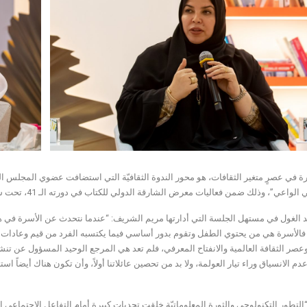
رة في عصرٍ متغير الثقافات، هو محور الندوة الثقافيّة التي استضافت عضوي المجلس ال
ي”، وذلك ضمن فعاليات معرض الشارقة الدولي للكتاب في دورته الـ 41، تحت شعار “كلمة للعالم”، وتستمر حتى 13 نوفمبر الجاري.
د الغول في مستهل الجلسة التي أدارتها مريم الشريف: “عندما نتحدث عن الأسرة في هذا
 فالأسرة هي من يحتوي الطفل وتقوم بدور أساسي فيما يكتسبه الفرد من قيم وعادات وتق
عصر الثقافة العالمية والانفتاح المعرفي، فلم تعد هي المرجع الوحيد المسؤول عن تنشئ
عدم الانسياق وراء تيار العولمة، ولا بد من تحصين عائلاتنا أولاً، وأن تكون هناك أيضاً اس
التطور التكنولوجي والثورة المعلوماتيّة خلقت تحديات كبيرة أمام التفاعل الاجتماعي