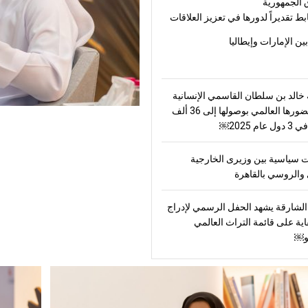
 الجمهورية
بط تقديراً لدورها في تعزيز العلاقات
بين الإمارات وإيطاليا
الد بن سلطان القاسمي الإنسانية
ترسّخ حضورها العالمي بوصولها إلى 36 ألف
ام 2025￼
 سياسية بين وزيرى الخارجية
والروسي بالقاهرة
لشارقة يشهد الحفل الرسمي لإدراج
اية على قائمة التراث العالمي
و￼