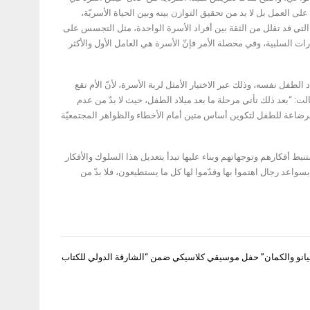
ى العمل بل لا بد من تحقيق التوازن بينه وبين الحياة الأسريّة،
التي قد تقلل من الثقة بين أفراد الأسرة الواحدة، مثل التجسس على
رات السلبية، وفي محصلة الأمر فإنّ الأسرة هي العامل الأول والأكثر
لطفل نفسه، وذلك عبر الاختيار الأمثل لربة الأسرة، لأنّ الأم تقع
ت: “بعد ذلك تأتي مرحلة ما بعد ميلاد الطفل، حيث لا بدّ من عدم
 الرضاعة للطفل لتكوين أساس متين أمام الأخطاء والظواهر المجتمعيّة
ط أفكارهم وتوجهاتهم وبناء عليها تبدأ بتعديل هذا السلوك والأفكار
 بسواعد رجال اهتموا بها وقدّموا لها كل ما يستطيعون، فلا بدّ من
بيانو والكمان” حفل موسيقي كلاسيكي ضمن “الشارقة الدولي للكتاب