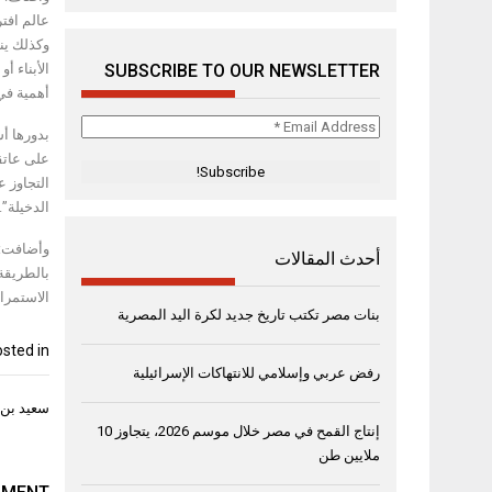
عالم افتر
وكذلك ين
الأبناء أ
SUBSCRIBE TO OUR NEWSLETTER
أهمية في
Email
بدورها أش
Address
على عاتقه
*
التجاوز ع
الدخيلة”.
وأضافت: “
أحدث المقالات
بالطريقة 
الاستمرار
بنات مصر تكتب تاريخ جديد لكرة اليد المصرية
sted in
رفض عربي وإسلامي للانتهاكات الإسرائيلية
تصفّح
سعيد بن 
المقال
إنتاج القمح في مصر خلال موسم 2026، يتجاوز 10
ملايين طن