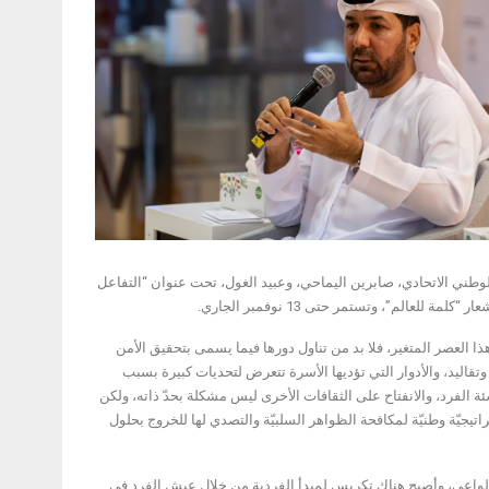
وطني الاتحادي، صابرين اليماحي، وعبيد الغول، تحت عنوان “التفاعل
 العصر المتغير، فلا بد من تناول دورها فيما يسمى بتحقيق الأمن
اليد، والأدوار التي تؤديها الأسرة تتعرض لتحديات كبيرة بسبب
ة الفرد، والانفتاح على الثقافات الأخرى ليس مشكلة بحدّ ذاته، ولكن
تراتيجيّة وطنيّة لمكافحة الظواهر السلبيّة والتصدي لها للخروج بحلول
 الواعي، وأصبح هناك تكريس لمبدأ الفردية من خلال عيش الفرد في