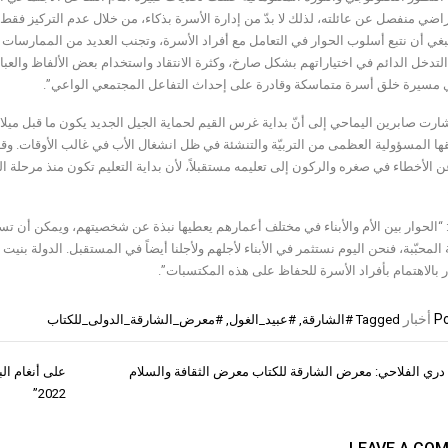
اضي منفصل عن عائلته، لذلك لا بدّ من إدارة الأسرة بذكاء، من خلال عدم التركيز فقط عل
بغي أن نتبع أسلوب الحوار في التعامل مع أفراد الأسرة، وتجنب العديد من الممارسات 
و التدخل الدائم في اختياراتهم بشكل صارخ، وكثرة الانتقاد واستخدام بعض الألفاظ والعبا
 مسيرة خلق أسرة متماسكة وقادرة على إحداث التفاعل المجتمعي الواعي”.
ارت صابرين اليماحي إلى أنّ بداية غرس القيم لحماية الجيل الجديد يكون ما قبل ميلاد ا
ا المسؤولية العظمى من التربيّة والتنشئة في ظل انشغال الأب في غالب الأوقات. وقال
ن الأخطاء في صغره والركون إلى تعليمه مستقبلاً، لأن بداية التعليم تكون منذ مرحلة
الحوار بين الأم والأبناء في مختلف أعمارهم يعطيها نبذة عن شخصيتهم، ويمكن أن تستنب
المحبّبة، فنحن اليوم نستثمر في الأبناء لأجلهم ولأجلنا أيضاً في المستقبل. الدولة بنيت
 بالاهتمام بأفراد الأسرة للحفاظ على هذه المكتسبات”.
Po
أخبار
Tagged
#الشارقة
,
#عبيد_الغول
,
#معرض_الشارقة_الدولى_للكتاب
دري الفلاحي: معرض الشارقة للكتاب معرض الثقافة والسلام
على أنغام ال
ات
2022”