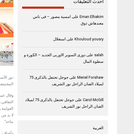
أحدث التعليقات
Eman Elhakim
على
امسية مصور – فى ناس
معندهاش ذوق
Khouloud yousry
على
استغلال
salah
على
دورى السوبر الاوربى الجديد – الكورة و
سطوة المال
دور الأس
Meriel Forshaw
على
جوجل تحتفل بالذكرى 75
المجتمعي الواع
لميلاد الفنان الراحل نور الشريف
وقال عبي
Carol McGill
على
جوجل تحتفل بالذكرى 75 لميلاد
الثقافي،
الفنان الراحل نور الشريف
العولمة و
لا بد من 
بناءة”.
العربية
وأضاف: “