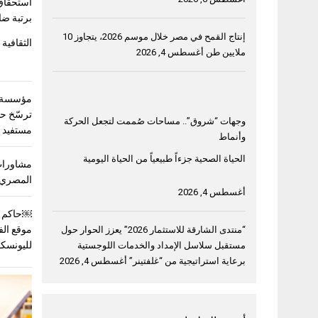
استحقاق
برتبة ضا
إنتاج القمح في مصر خلال موسم 2026، يتجاوز 10
الثقافية 
ملايين طن
أغسطس 4, 2026
مؤسسة خ
وجهات “شروق”.. مساحات صُممت لتجعل الحركة
مستفيد في 3 دول ع
وأنماط
الحياة الصحية جزءاً طبيعياً من الحياة اليومية
مشاورات
المصري 
أغسطس 4, 2026
￼حاكم ا
موقع الف
“منتدى الشارقة للاستثمار 2026” يعزز الحوار حول
لليونسك
مستقبل سلاسل الإمداد والخدمات اللوجستية
برعاية استراتيجية من “غلفتينر”
أغسطس 4, 2026